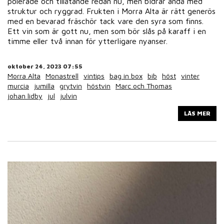
polerade och tillåtande redan nu, men bidrar ändå med
struktur och ryggrad. Frukten i Morra Alta är rätt generös
med en bevarad fräschör tack vare den syra som finns.
Ett vin som är gott nu, men som bör slås på karaff i en
timme eller två innan för ytterligare nyanser.
oktober 24, 2023 07:55
Morra Alta
Monastrell
vintips
bag in box
bib
höst
vinter
murcia
jumilla
grytvin
höstvin
Marc och Thomas
johan lidby
jul
julvin
LÄS MER