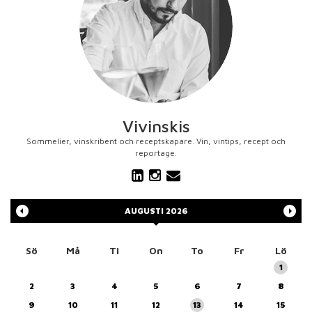
Vivinskis
Sommelier, vinskribent och receptskapare. Vin, vintips, recept och
reportage.
AUGUSTI
2026
Sö
Må
Ti
On
To
Fr
Lö
1
2
3
4
5
6
7
8
9
10
11
12
13
14
15