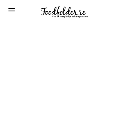
Växla
navigering