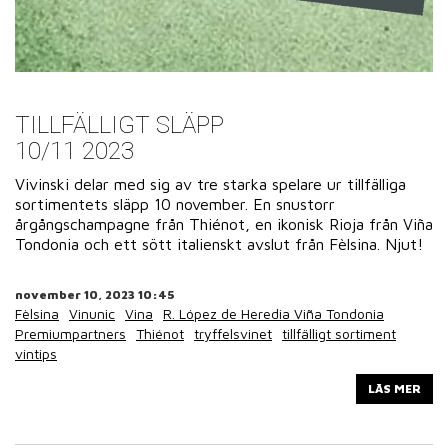
TILLFÄLLIGT SLÄPP
10/11 2023
Vivinski delar med sig av tre starka spelare ur tillfälliga
sortimentets släpp 10 november. En snustorr
årgångschampagne från Thiénot, en ikonisk Rioja från Viña
Tondonia och ett sött italienskt avslut från Fèlsina. Njut!
november 10, 2023 10:45
Fèlsina
Vinunic
Vina
R. López de Heredia Viña Tondonia
Premiumpartners
Thiénot
tryffelsvinet
tillfälligt sortiment
vintips
LÄS MER