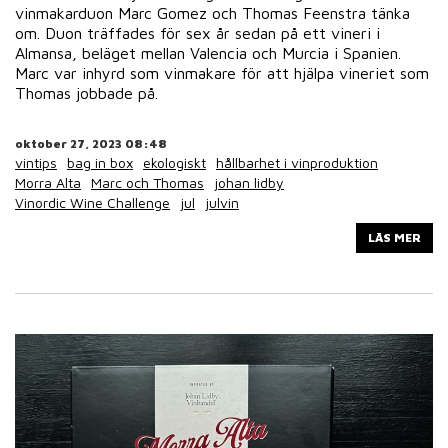
vinmakarduon Marc Gomez och Thomas Feenstra tänka
om. Duon träffades för sex år sedan på ett vineri i
Almansa, beläget mellan Valencia och Murcia i Spanien.
Marc var inhyrd som vinmakare för att hjälpa vineriet som
Thomas jobbade på.
oktober 27, 2023 08:48
vintips
bag in box
ekologiskt
hållbarhet i vinproduktion
Morra Alta
Marc och Thomas
johan lidby
Vinordic Wine Challenge
jul
julvin
LÄS MER