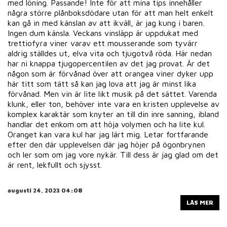
med löning. Passande! Inte för att mina tips innehåller
några större plånboksdödare utan för att man helt enkelt
kan gå in med känslan av att ikväll, är jag kung i baren.
Ingen dum känsla. Veckans vinsläpp är uppdukat med
trettiofyra viner varav ett mousserande som tyvärr
aldrig ställdes ut, elva vita och tjugotvå röda. Här nedan
har ni knappa tjugopercentilen av det jag provat. Är det
någon som är förvånad över att orangea viner dyker upp
här titt som tätt så kan jag lova att jag är minst lika
förvånad. Men vin är lite likt musik på det sättet. Varenda
klunk, eller ton, behöver inte vara en kristen upplevelse av
komplex karaktär som knyter an till din inre sanning, ibland
handlar det enkom om att höja volymen och ha lite kul.
Oranget kan vara kul har jag lärt mig. Letar fortfarande
efter den där upplevelsen där jag höjer på ögonbrynen
och ler som om jag vore nykär. Till dess är jag glad om det
är rent, lekfullt och sjysst.
augusti 24, 2023 04:08
LÄS MER