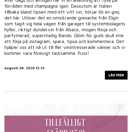
Åter dags och äntligen har vi en anledning att fylla på
förråden med champagne igen. Dessutom är Italien
tillbaka bland tipsen med ett vitt vin, börjar bli en grej
det här. Utöver det en smickrande grenache från Elgin
som tagit sig hela vägen från garaget till systembolagets
hyllor, riktigt dundervin från Alsace, mogen Rioja och
parfymerad, superstadig Barolo. Glöm för guds skull inte
att följa på instagram, spara, tipsa och kommentera. Det
hjälper oss att nå ut till fler vinintresserade vänner och vi
kommer vara förevigt tacksamma. Puss!
augusti 26, 2023 12:12
LÄS MER