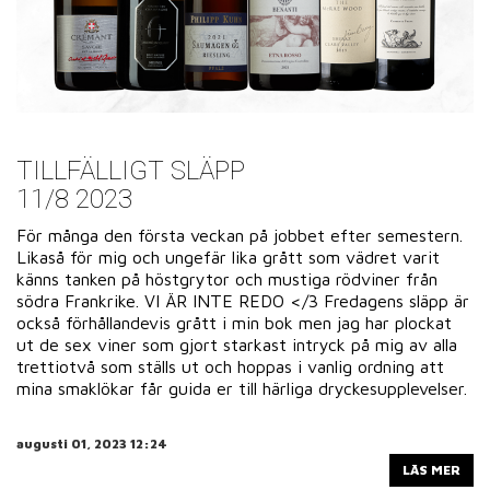
TILLFÄLLIGT SLÄPP
11/8 2023
För många den första veckan på jobbet efter semestern.
Likaså för mig och ungefär lika grått som vädret varit
känns tanken på höstgrytor och mustiga rödviner från
södra Frankrike. VI ÄR INTE REDO </3 Fredagens släpp är
också förhållandevis grått i min bok men jag har plockat
ut de sex viner som gjort starkast intryck på mig av alla
trettiotvå som ställs ut och hoppas i vanlig ordning att
mina smaklökar får guida er till härliga dryckesupplevelser.
augusti 01, 2023 12:24
LÄS MER