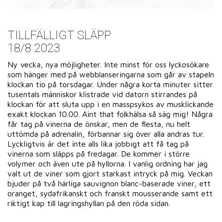
TILLFÄLLIGT SLÄPP
18/8 2023
Ny vecka, nya möjligheter. Inte minst för oss lyckosökare
som hänger med på webblanseringarna som går av stapeln
klockan tio på torsdagar. Under några korta minuter sitter
tusentals människor klistrade vid datorn stirrandes på
klockan för att sluta upp i en masspsykos av musklickande
exakt klockan 10.00. Aint that folkhälsa så säg mig! Några
får tag på vinerna de önskar, men de flesta, nu helt
uttömda på adrenalin, förbannar sig över alla andras tur.
Lyckligtvis är det inte alls lika jobbigt att få tag på
vinerna som släpps på fredagar. De kommer i större
volymer och även ute på hyllorna. I vanlig ordning har jag
valt ut de viner som gjort starkast intryck på mig. Veckan
bjuder på två härliga sauvignon blanc-baserade viner, ett
oranget, sydafrikanskt och franskt mousserande samt ett
riktigt kap till lagringshyllan på den röda sidan.