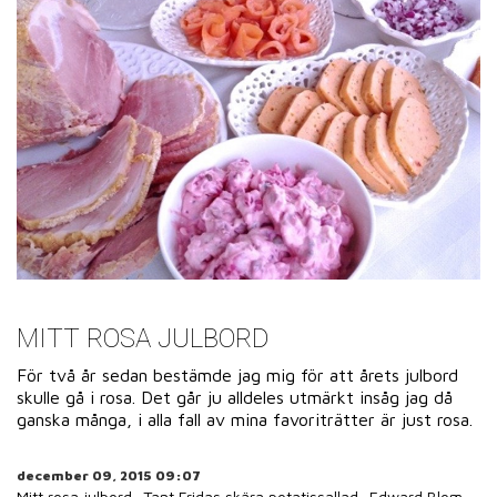
MITT ROSA JULBORD
För två år sedan bestämde jag mig för att årets julbord
skulle gå i rosa. Det går ju alldeles utmärkt insåg jag då
ganska många, i alla fall av mina favoriträtter är just rosa.
december 09, 2015 09:07
Mitt rosa julbord
Tant Fridas skära potatissallad
Edward Blom