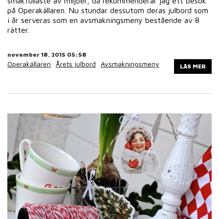
smakfullaste av miljöer, då rekommenderar jag ett besök
på Operakällaren. Nu stundar dessutom deras julbord som
i år serveras som en avsmakningsmeny bestående av 8
rätter.
november 18, 2015 05:58
Operakällaren
Årets julbord
Avsmakningsmeny
LÄS MER