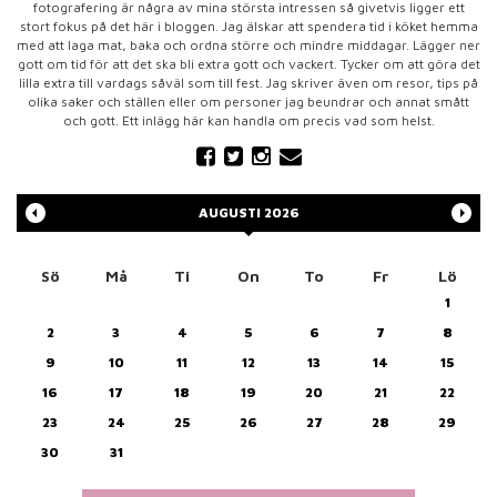
fotografering är några av mina största intressen så givetvis ligger ett
stort fokus på det här i bloggen. Jag älskar att spendera tid i köket hemma
med att laga mat, baka och ordna större och mindre middagar. Lägger ner
gott om tid för att det ska bli extra gott och vackert. Tycker om att göra det
lilla extra till vardags såväl som till fest. Jag skriver även om resor, tips på
olika saker och ställen eller om personer jag beundrar och annat smått
och gott. Ett inlägg här kan handla om precis vad som helst.
AUGUSTI
2026
Sö
Må
Ti
On
To
Fr
Lö
1
2
3
4
5
6
7
8
9
10
11
12
13
14
15
16
17
18
19
20
21
22
23
24
25
26
27
28
29
30
31