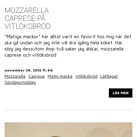
MOZZARELLA
CAPRESE PÅ
VITLÖKSBRÖD
”Matiga mackor” har alltid varit en favorit hos mig när det
ska gå undan och jag inte vill dra igång hela köket. Här
slog jag dessutom ihop två saker jag älskar, mozzarella
caprese och vitlöksbröd.
november 26, 2015 11:46
Mozzarella
Caprese
Matig macka
Vitlöksbröd
Lättlagat
Söndagsmiddag
LÄS MER