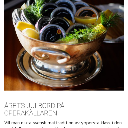
ÅRETS JULBORD PÅ
OPERAKÄLLAREN
Vill man njuta svensk mattradition av yppersta klass i den