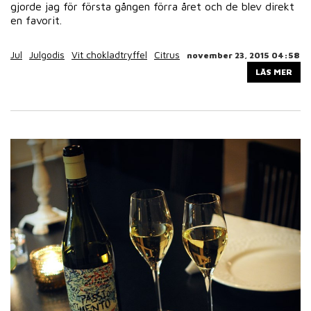
gjorde jag för första gången förra året och de blev direkt
en favorit.
Jul
Julgodis
Vit chokladtryffel
Citrus
november 23, 2015 04:58
LÄS MER