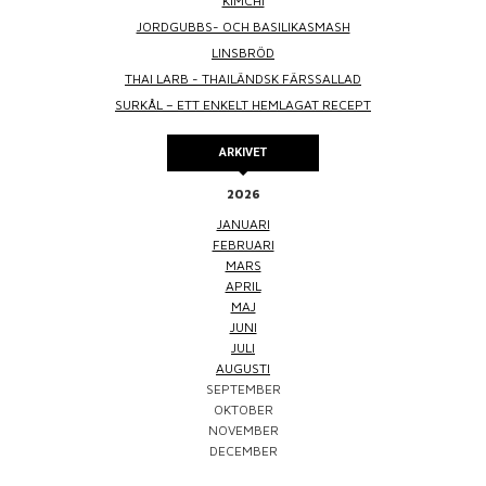
KIMCHI
JORDGUBBS- OCH BASILIKASMASH
LINSBRÖD
THAI LARB - THAILÄNDSK FÄRSSALLAD
SURKÅL – ETT ENKELT HEMLAGAT RECEPT
ARKIVET
2026
JANUARI
FEBRUARI
MARS
APRIL
MAJ
JUNI
JULI
AUGUSTI
SEPTEMBER
OKTOBER
NOVEMBER
DECEMBER