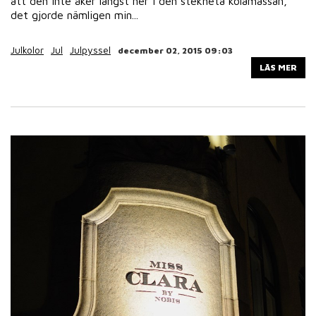
att den inte åker längst ner i den stekheta kolamassan,
det gjorde nämligen min...
Julkolor
Jul
Julpyssel
december 02, 2015 09:03
LÄS MER