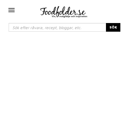
Växla
navigering
SÖK