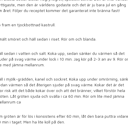
ttigaste, men den är världens godaste och det är ju bara jul en gång
 året. Följer du receptet kommer det garanterat inte bränna fast!
 fram en tjockbottnad kastrull.
ält smöret och häll sedan i riset. Rör om och blanda.
ll sedan i vatten och salt. Koka upp, sedan sänker du värmen så det
uder på svag värme under lock i 10 min. Jag kör på 2-3:an av 9. Rör 
ite med jämna mellanrum.
ll i mjölk-grädden, kanel och sockret. Koka upp under omrörning, sän
dan värmen så det återigen sjuder på svag värme. Kokar det är det
or risk att det både kokar över och att det bränner, vilket förstör hela
öten. Låt gröten sjuda och svälla i ca 60 min. Rör om lite med jämna
ellanrum ca
 gröten är för lös i konsistens efter 60 min, låt den bara puttra vidar
 min i taget. Men ha lite koll på den.