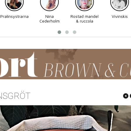
Pralinsystrarna
Nina
Rostad mandel
Vivinskis
Cederholm
& ruccola
NSGRÖT