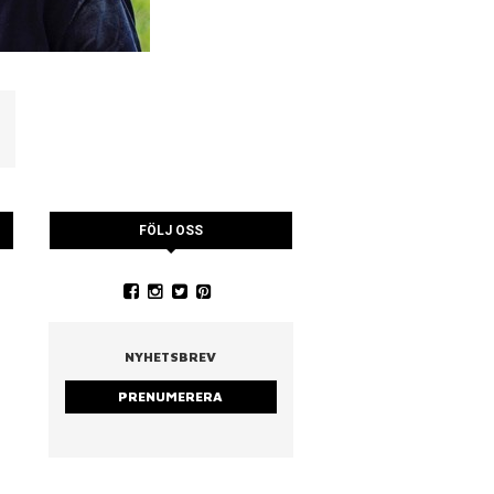
FÖLJ OSS
YSTRARNA
NINA CEDERHOLM
PIA WALL ROSTAD MA
RUCCOLA
NYHETSBREV
PRENUMERERA
strarna
Nina Cederholm
Rostad mandel & ruc