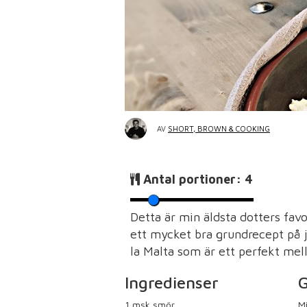
AV
SHORT, BROWN & COOKING
Antal portioner:
4
Detta är min äldsta dotters fav
ett mycket bra grundrecept på ju
la Malta som är ett perfekt mel
Ingredienser
G
1
msk smör
Mi