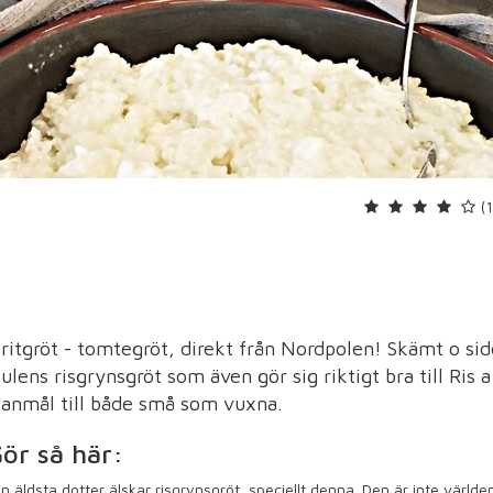
(
oritgröt - tomtegröt, direkt från Nordpolen! Skämt o sid
lens risgrynsgröt som även gör sig riktigt bra till Ris a
lanmål till både små som vuxna.
ör så här:
n äldsta dotter älskar risgrynsgröt, speciellt denna. Den är inte världe