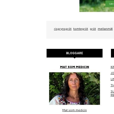
risgrynsgröt
tomtegröt
gröt
mellanmål
BLOGGARE
BITTANS MAT
MAT SOM MEDICIN
KI
J
L
TH
SU
R
Bittans mat
Mat som medicin