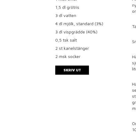
ny
1,5
dl grötris
om
3
dl vatten
4
dl mjölk, standard (3%)
Ta
3
dl vispgrädde (40%)
0,5
tsk salt
Sm
2
st kanelstänger
2
msk socker
Hä
sj
l
SKRIV UT
Hä
se
st
gr
m
Om
10