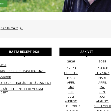
ris a la malta
jul
BÄSTA RECEPT 2026
ARKIVET
2026
2025
MCHI
WINEFLUENCER
ELKE JUNG
PRALINS
JANUARI
JANUARI
ORDGUBBS- OCH BASILIKASMASH
FEBRUARI
FEBRUARI
INSBRÖD
MARS
MARS
APRIL
APRIL
AI LARB - THAILÄNDSK FÄRSSALLAD
MAJ
MAJ
RKÅL – ETT ENKELT HEMLAGAT
JUNI
JUNI
ECEPT
JULI
JULI
AUGUSTI
AUGUSTI
SEPTEMBER
SEPTEMBER
Winefluencer
Elke Jung
Pralinsy
OKTOBER
OKTOBER