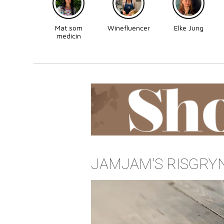
Mat som
Winefluencer
Elke Jung
medicin
JAMJAM'S RISGRY