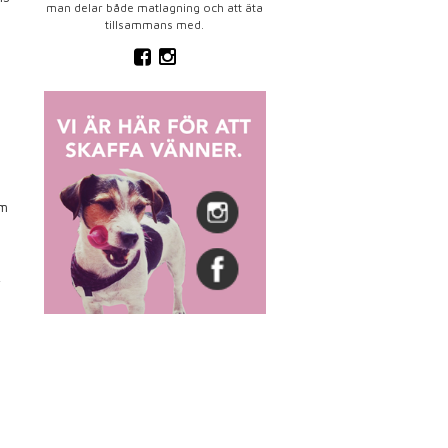
man delar både matlagning och att äta
tillsammans med.
om
k
e