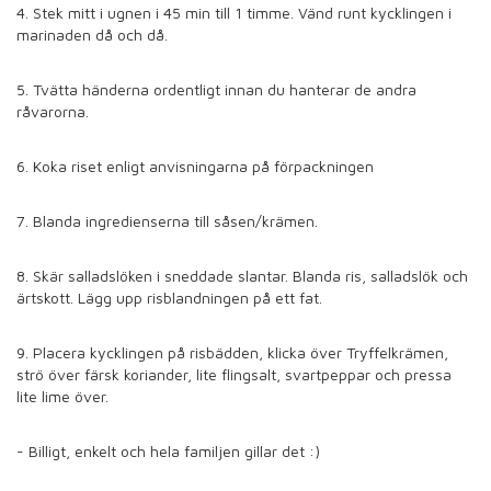
4. Stek mitt i ugnen i 45 min till 1 timme. Vänd runt kycklingen i
marinaden då och då.
5. Tvätta händerna ordentligt innan du hanterar de andra
råvarorna.
6. Koka riset enligt anvisningarna på förpackningen
7. Blanda ingredienserna till såsen/krämen.
8. Skär salladslöken i sneddade slantar. Blanda ris, salladslök och
ärtskott. Lägg upp risblandningen på ett fat.
9. Placera kycklingen på risbädden, klicka över Tryffelkrämen,
strö över färsk koriander, lite flingsalt, svartpeppar och pressa
lite lime över.
- Billigt, enkelt och hela familjen gillar det :)