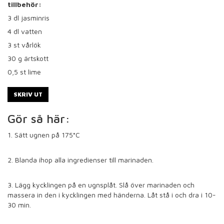
tillbehör:
3
dl jasminris
4
dl vatten
3
st vårlök
30
g ärtskott
0,5
st lime
SKRIV UT
Gör så här:
1. Sätt ugnen på 175°C
2. Blanda ihop alla ingredienser till marinaden.
3. Lägg kycklingen på en ugnsplåt. Slå över marinaden och
massera in den i kycklingen med händerna. Låt stå i och dra i 10-
30 min.