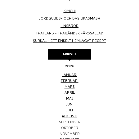
KIMCHI
JORDGUBBS- OCH BASILIKASMASH
LINSBRÖD
THAI LARB - THAILÄNDSK FÄRSSALLAD
SURKÅL – ETT ENKELT HEMLAGAT RECEPT
ARKIVET
2026
JANUARI
FEBRUARI
MARS
APRIL
MAJ
JUNI
JULI
AUGUSTI
SEPTEMBER
OKTOBER
NOVEMBER