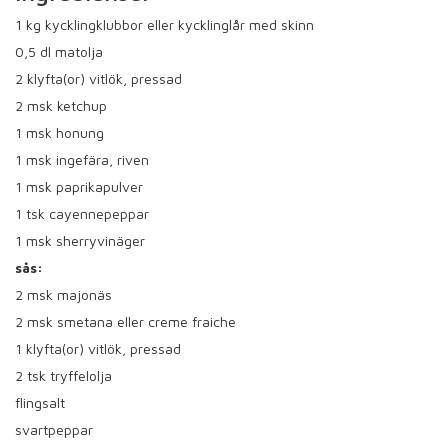
1
kg kycklingklubbor eller kycklinglår med skinn
0,5
dl matolja
2
klyfta(or) vitlök, pressad
2
msk ketchup
1
msk honung
1
msk ingefära, riven
1
msk paprikapulver
1
tsk cayennepeppar
1
msk sherryvinäger
sås:
2
msk majonäs
2
msk smetana eller creme fraiche
1
klyfta(or) vitlök, pressad
2
tsk tryffelolja
flingsalt
svartpeppar