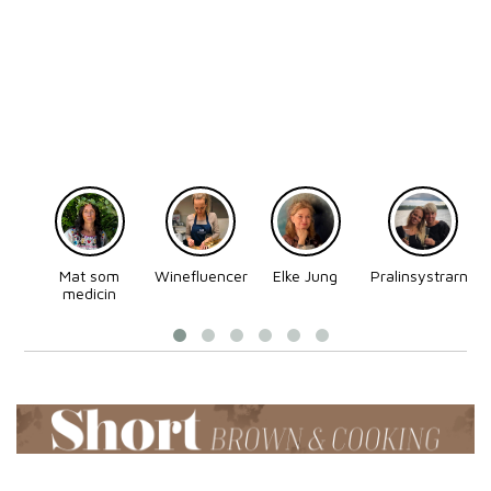
Mat som
Winefluencer
Elke Jung
Pralinsystrarna
medicin