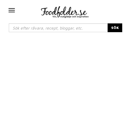
Växla
navigering
SÖK