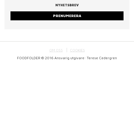
NYHETSBREV
PRENUMERERA
OM OSS
COOKIES
FOODFOLDER © 2016 Ansvarig utgivare: Terese Cedergren