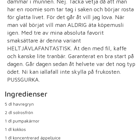
dammar i munnen. Nej. Tacka vetja då att man
har en roomie som tar tag i saken och börjar rosta
för glatta livet. För det går åt vill jag lova. När
man väl börjat vill man ALDRIG äta köpemusli
igen. Med tre av mina absoluta favorit
smaksättare är denna variant
HELTJÄVLAFANTASTISK. Ät den med fil, kaffe
och kanske lite tranbär. Garanterat en bra start på
dagen. Går dagen sedan åt helvete var det nog typ
ödet. Ni kan iallafall inte skylla på frukosten.
PUSSGURKA.
Ingredienser
5
dl havregryn
2
dl solrosfrön
1
dl pumpakärnor
1
dl kokkos
1
dl koncentrerad äppeljuice