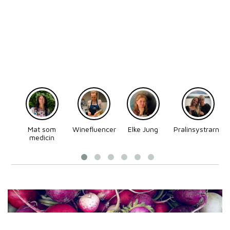
Mat som
Winefluencer
Elke Jung
Pralinsystrarna
medicin