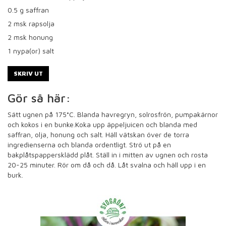
0.5
g saffran
2
msk rapsolja
2
msk honung
1
nypa(or) salt
SKRIV UT
Gör så här:
Sätt ugnen på 175°C. Blanda havregryn, solrosfrön, pumpakärnor
och kokos i en bunke.Koka upp äppeljuicen och blanda med
saffran, olja, honung och salt. Häll vätskan över de torra
ingredienserna och blanda ordentligt. Strö ut på en
bakplåtspappersklädd plåt. Ställ in i mitten av ugnen och rosta
20-25 minuter. Rör om då och då. Låt svalna och häll upp i en
burk.