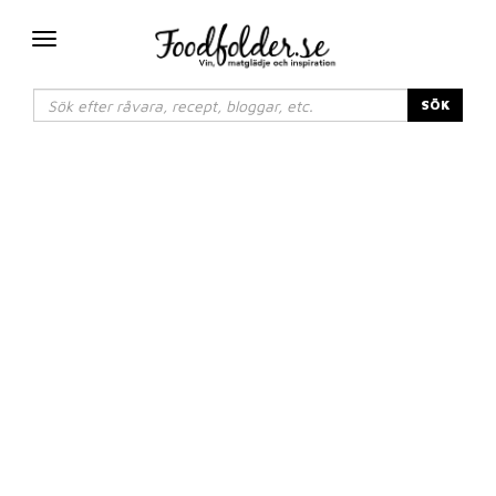
Växla
navigering
SÖK