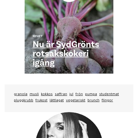
granola
musli
kokkos
saffran
jul
frön
pumpa
studentmat
pluggkrubb
frukost
lättlagat
vegetariskt
brunch
flingor