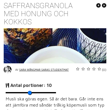
SAFFRANSGRANOLA
MED HONUNG OCH
KOKKOS
(0)
AV
SARA WÅNGMAR SARAS STUDENTMAT
Antal portioner:
10
Musli ska göras egen. Så är det bara. Går inte ens
att jämföra med såndär tråkig köpemusli som typ