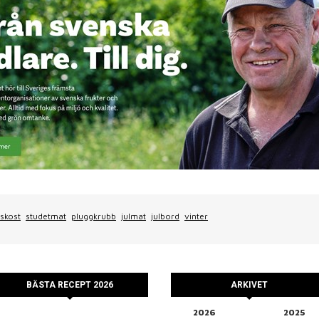
skost
studetmat
pluggkrubb
julmat
julbord
vinter
BÄSTA RECEPT 2026
ARKIVET
2026
2025