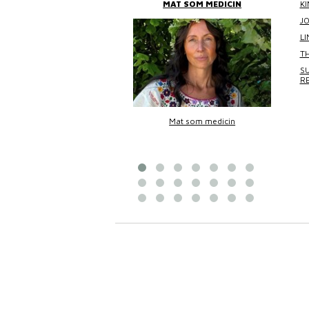
BITTANS MAT
MAT SOM MEDICIN
KI
J
L
TH
SU
R
Bittans mat
Mat som medicin