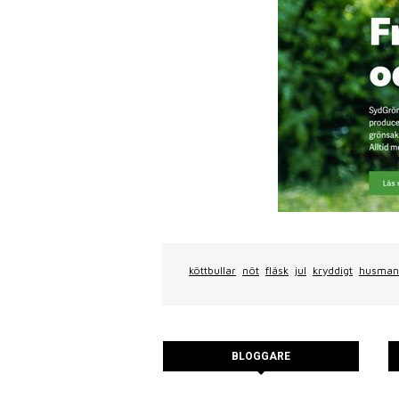
köttbullar
nöt
fläsk
jul
kryddigt
husman
BLOGGARE