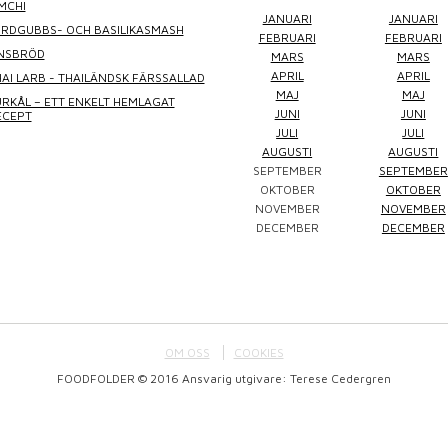
MCHI
WINEFLUENCER
ELKE JUNG
PRALINS
JANUARI
JANUARI
ORDGUBBS- OCH BASILIKASMASH
FEBRUARI
FEBRUARI
INSBRÖD
MARS
MARS
APRIL
APRIL
AI LARB - THAILÄNDSK FÄRSSALLAD
MAJ
MAJ
RKÅL – ETT ENKELT HEMLAGAT
JUNI
JUNI
ECEPT
JULI
JULI
AUGUSTI
AUGUSTI
SEPTEMBER
SEPTEMBER
Winefluencer
Elke Jung
Pralinsy
OKTOBER
OKTOBER
NOVEMBER
NOVEMBER
DECEMBER
DECEMBER
OM OSS
COOKIES
FOODFOLDER © 2016 Ansvarig utgivare: Terese Cedergren