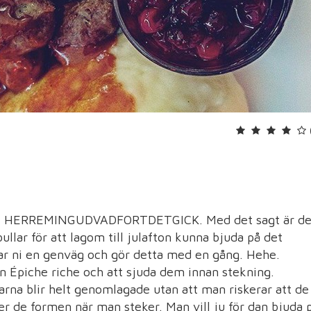
l jul. HERREMINGUDVADFORTDETGICK. Med det sagt är de
bullar för att lagom till julafton kunna bjuda på det
ar ni en genväg och gör detta med en gång. Hehe.
 Épiche riche och att sjuda dem innan stekning.
larna blir helt genomlagade utan att man riskerar att de
ller de formen när man steker. Man vill ju för dan bjuda 