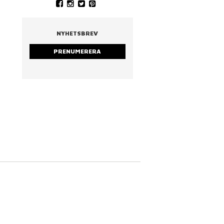
YSTRARNA
NINA CEDERHOLM
PIA WALL ROSTAD MA
RUCCOLA
NYHETSBREV
PRENUMERERA
strarna
Nina Cederholm
Rostad mandel & ruc