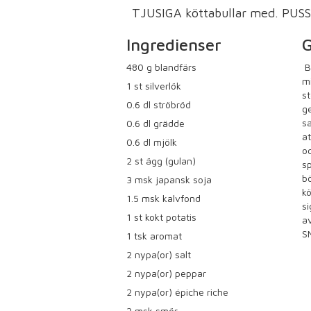
TJUSIGA köttabullar med. PU
Ingredienser
G
480
g blandfärs
Bl
mi
1
st silverlök
st
0.6
dl ströbröd
ge
sa
0.6
dl grädde
at
0.6
dl mjölk
oc
2
st ägg (gulan)
sp
bö
3
msk japansk soja
kö
1.5
msk kalvfond
si
1
st kokt potatis
av
S
1
tsk aromat
2
nypa(or) salt
2
nypa(or) peppar
2
nypa(or) épiche riche
2
msk smör