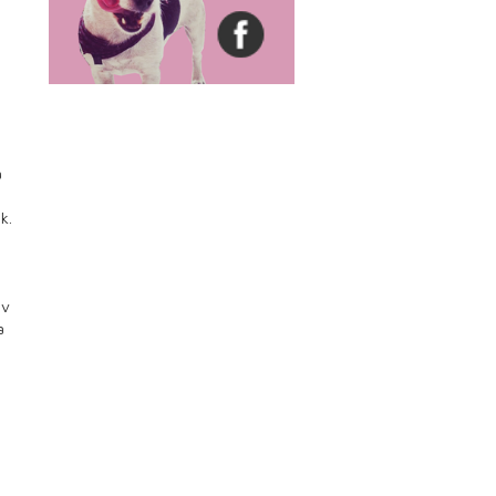
a
k.
av
a