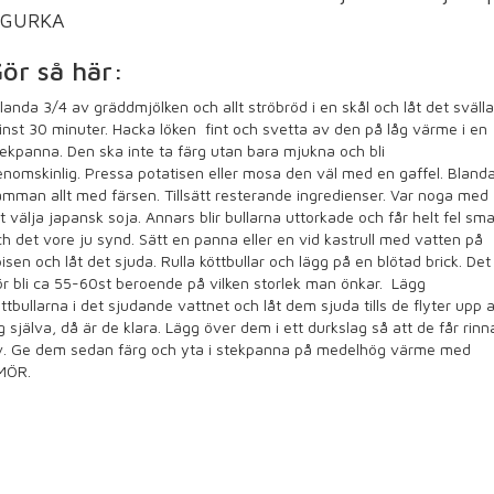
SSGURKA
ör så här:
anda 3/4 av gräddmjölken och allt ströbröd i en skål och låt det svälla
nst 30 minuter. Hacka löken fint och svetta av den på låg värme i en
ekpanna. Den ska inte ta färg utan bara mjukna och bli
nomskinlig. Pressa potatisen eller mosa den väl med en gaffel. Bland
mman allt med färsen. Tillsätt resterande ingredienser. Var noga med
t välja japansk soja. Annars blir bullarna uttorkade och får helt fel sma
h det vore ju synd. Sätt en panna eller en vid kastrull med vatten på
isen och låt det sjuda. Rulla köttbullar och lägg på en blötad brick. Det
r bli ca 55-60st beroende på vilken storlek man önkar.
Lägg
ttbullarna i det sjudande vattnet och låt dem sjuda tills de flyter upp 
g själva, då är de klara. Lägg över dem i ett durkslag så att de får rinn
.
Ge dem sedan färg och yta i stekpanna på medelhög värme med
MÖR.