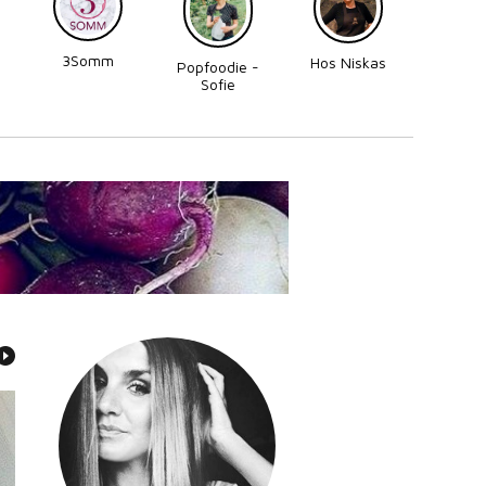
3Somm
Made
Hos Niskas
Popfoodie -
Perni
Sofie
Zettergren
Bonnevier