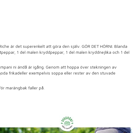
e Riche är det superenkelt att göra den själv. GÖR DET HÖRNI. Blanda
tpeppar, 1 del malen kryddpeppar, 1 del malen kryddnejlika och 1 del
 kompani ni ändå är igång. Genom att hoppa över stekningen av
egoda frikadeller exempelvis soppa eller rester av den stuvade
för marängbak faller på.