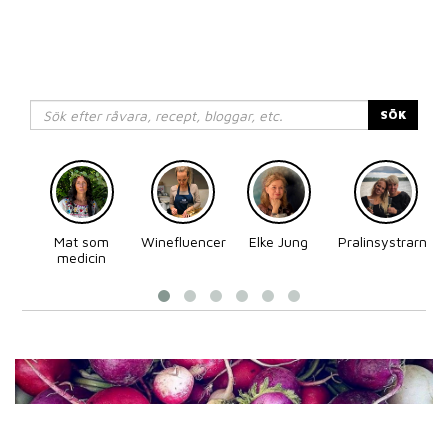
SÖK
Mat som
Winefluencer
Elke Jung
Pralinsystrarna
medicin