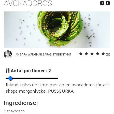
AVOKADOROS
(5)
AV
SARA WÅNGMAR SARAS STUDENTMAT
Antal portioner:
2
Ibland krävs det inte mer än en avocadoros för att
skapa morgonlycka. PUSSGURKA
Ingredienser
1
st avocado