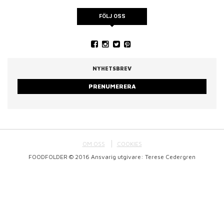
FÖLJ OSS
NYHETSBREV
PRENUMERERA
OM OSS
COOKIES
FOODFOLDER © 2016 Ansvarig utgivare: Terese Cedergren