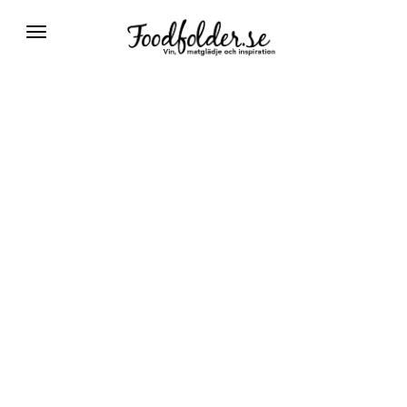
Växla
navigering