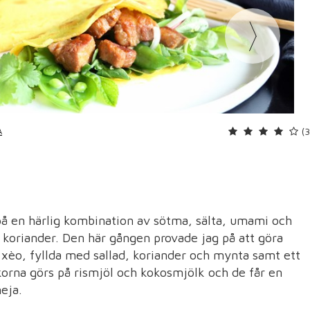
(
A
å en härlig kombination av sötma, sälta, umami och
koriander. Den här gången provade jag på att göra
xèo, fyllda med sallad, koriander och mynta samt ett
korna görs på rismjöl och kokosmjölk och de får en
eja.