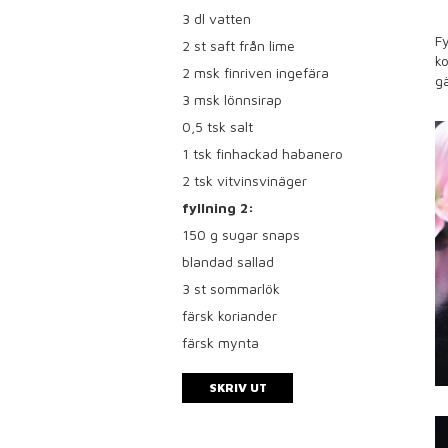
3
dl vatten
Fy
2
st saft från lime
ko
2
msk finriven ingefära
gä
3
msk lönnsirap
0,5
tsk salt
1
tsk finhackad habanero
2
tsk vitvinsvinäger
fyllning 2:
150
g sugar snaps
blandad sallad
3
st sommarlök
färsk koriander
färsk mynta
SKRIV UT