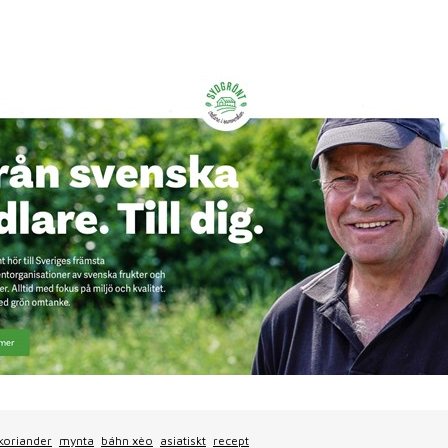
koriander
mynta
báhn xèo
asiatiskt
recept