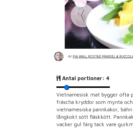
AV
PIA WALL ROSTAD MANDEL & RUCCOL
Antal portioner:
4
Vietnamesisk mat bygger ofta p
fräscha kryddor som mynta och 
vietnamesiska pannkakor, báhn 
långkokt sött fläskkött. Pannka
vacker gul färg tack vare gurkm