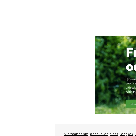
vietnamesiskt
pannkakor
fläsk
långkok