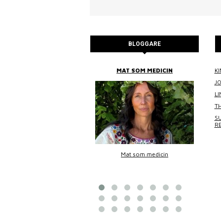
BLOGGARE
BITTANS MAT
MAT SOM MEDICIN
KI
J
L
TH
SU
R
Bittans mat
Mat som medicin