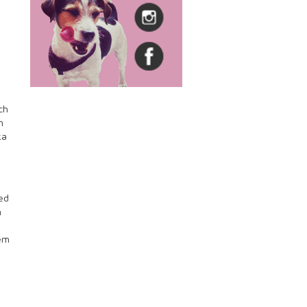
ch
n
ka
ed
n
dem