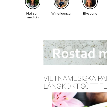
Mat som
Winefluencer
Elke Jung
medicin
VIETNAMESISKA P
LÅNGKOKT SÖTT F