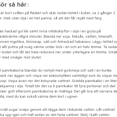
ör så här:
är bort svålen på fläsket och skär sedan köttet i kuber, ca 2 gånger 2
. Stek utan olja i en het panna, så att det får rejält med färg.
äs hackad gul lök samt rivna vitlöksklyftor i olja i en gryta på
delvärme några minuter. Blanda ner soja, fisksås, vatten, limesaft,
nriven ingefära, lönnsirap, salt och finhackad habanero. Lägg i köttet o
t allt puttra på svag värme under lock i en och en halv timme. Ta seda
 locket och låt det hela reducera ner under ytterligare en timme. Sma
 med vinäger mot slutet.
ll pannkakorna blandar du rismjöl med gurkmeja och salt i en bunke.
näck ner äggen och vispa ner kokosmjölken samtidigt som du vispar m
visp. Vispa även ner det kolsyrade vattnet. Grädda pannkakor i en lite
ekpanna i olja. Totalt blir det ca 9 pannkakor till fyra portioner och det
cker gott eftersom pannkakorna är mäktiga. Det går bra att servera 
lla, med du kan också värma dem kort i ugnen.
rväll sugar snaps genom att lägga dem i kokande vatten. Låt vattnet
ka upp igen och häll sedan av det heta vattnet. Skölj i kallt vatten.