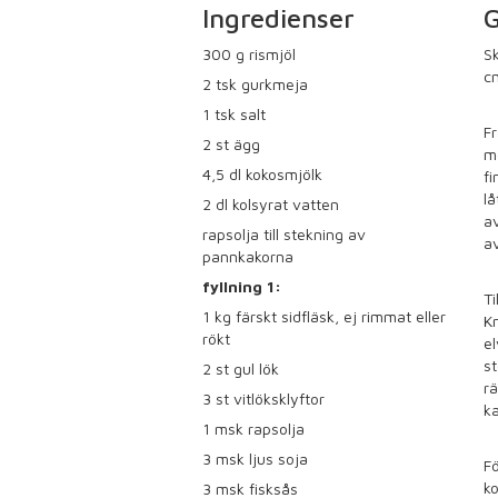
Ingredienser
G
300
g rismjöl
Sk
cm
2
tsk gurkmeja
1
tsk salt
Fr
2
st ägg
me
4,5
dl kokosmjölk
fi
lå
2
dl kolsyrat vatten
av
rapsolja till stekning av
av
pannkakorna
fyllning 1:
Ti
1
kg färskt sidfläsk, ej rimmat eller
K
rökt
el
st
2
st gul lök
rä
3
st vitlöksklyftor
ka
1
msk rapsolja
3
msk ljus soja
Fö
ko
3
msk fisksås