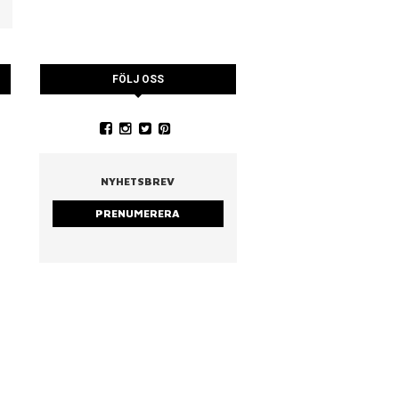
FÖLJ OSS
YSTRARNA
NINA CEDERHOLM
PIA WALL ROSTAD MA
RUCCOLA
NYHETSBREV
PRENUMERERA
strarna
Nina Cederholm
Rostad mandel & ruc