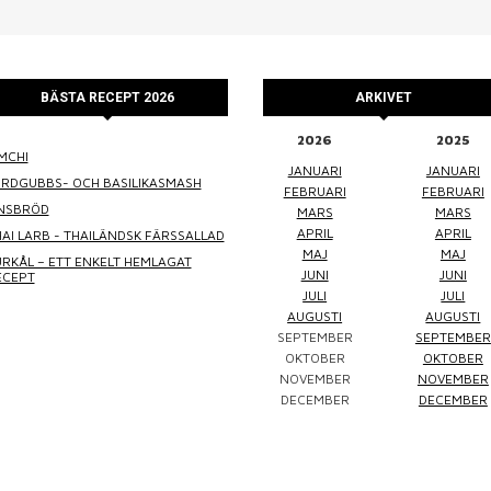
BÄSTA RECEPT 2026
ARKIVET
2026
2025
MCHI
WINEFLUENCER
ELKE JUNG
PRALINS
JANUARI
JANUARI
ORDGUBBS- OCH BASILIKASMASH
FEBRUARI
FEBRUARI
INSBRÖD
MARS
MARS
APRIL
APRIL
AI LARB - THAILÄNDSK FÄRSSALLAD
MAJ
MAJ
RKÅL – ETT ENKELT HEMLAGAT
JUNI
JUNI
ECEPT
JULI
JULI
AUGUSTI
AUGUSTI
SEPTEMBER
SEPTEMBER
Winefluencer
Elke Jung
Pralinsy
OKTOBER
OKTOBER
NOVEMBER
NOVEMBER
DECEMBER
DECEMBER