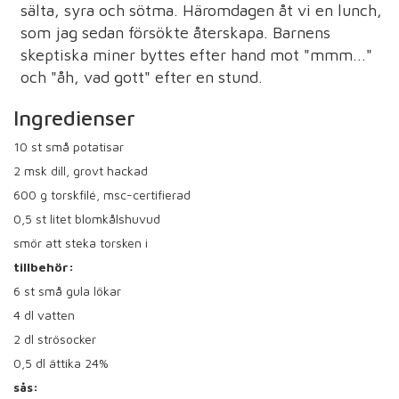
sälta, syra och sötma. Häromdagen åt vi en lunch,
som jag sedan försökte återskapa. Barnens
skeptiska miner byttes efter hand mot "mmm..."
och "åh, vad gott" efter en stund.
Ingredienser
10
st små potatisar
2
msk dill, grovt hackad
600
g torskfilé, msc-certifierad
0,5
st litet blomkålshuvud
smör att steka torsken i
tillbehör:
6
st små gula lökar
4
dl vatten
2
dl strösocker
0,5
dl ättika 24%
sås: