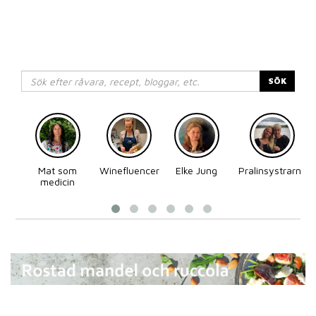
SÖK
Mat som
Winefluencer
Elke Jung
Pralinsystrarna
medicin