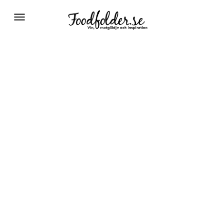
Växla
navigering