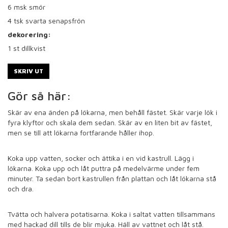
6
msk smör
4
tsk svarta senapsfrön
dekorering:
1
st dillkvist
SKRIV UT
Gör så här:
Skär av ena änden på lökarna, men behåll fästet. Skär varje lök i
fyra klyftor och skala dem sedan. Skär av en liten bit av fästet,
men se till att lökarna fortfarande håller ihop.
Koka upp vatten, socker och ättika i en vid kastrull. Lägg i
lökarna. Koka upp och låt puttra på medelvärme under fem
minuter. Ta sedan bort kastrullen från plattan och låt lökarna stå
och dra.
Tvätta och halvera potatisarna. Koka i saltat vatten tillsammans
med hackad dill tills de blir mjuka. Häll av vattnet och låt stå.