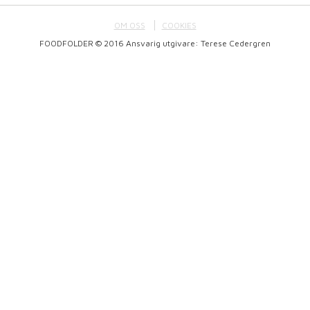
OM OSS
COOKIES
FOODFOLDER © 2016 Ansvarig utgivare: Terese Cedergren