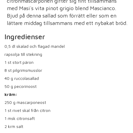
citronmascarponen gifter sig fint tillsammans
med Masi´s vita pinot grigio blend Mascianco.
Bjud på denna sallad som förrätt eller som en
lättare middag tillsammans med ett nybakat bröd.
Ingredienser
0,5
dl skalad och flagad mandel
rapsolja till stekning
1
st stort päron
8
st pilgrimsmusslor
40
g ruccolasallad
50
g pecorinoost
kräm:
250
g mascarponeost
1
st rivet skal från citron
1
msk citronsaft
2
krm salt