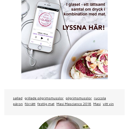
sallad
grillade pilgrimsmusslor
pilgrimsmusslor
ruccola
päron
förrätt
festlig mat
Masi Mascianco 2018
Masi
vitt vin