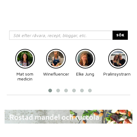
SÖK
Mat som
Winefluencer
Elke Jung
Pralinsystrarna
medicin