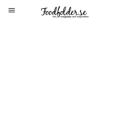
Växla
navigering