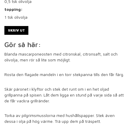
0,5
tsk olivolja
topping:
1
tsk olivolja
SKRIV UT
Gör så här:
Blanda mascarponeosten med citronskal, citronsaft, salt och
olivolja, men rör så lite som möjligt.
Rosta den flagade mandeln i en torr stekpanna tills den får färg.
Skär päronet i klyftor och stek det runt om i en het oljad
grillpanna på spisen. Låt dem ligga en stund på varje sida så att
de får vackra grillränder.
Torka av pilgrimsmusslorna med hushållspapper. Stek även
dessa i olja på hög värme. Trä upp dem på träspett.