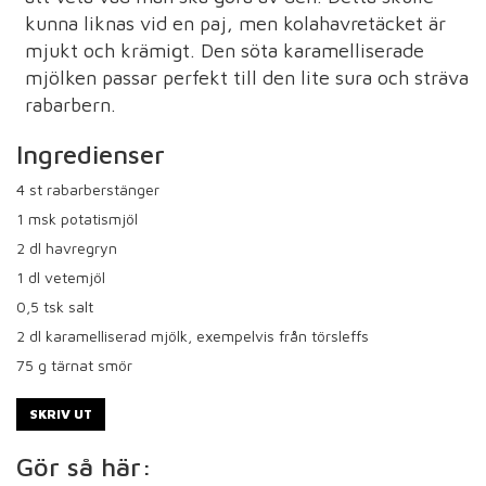
kunna liknas vid en paj, men kolahavretäcket är
mjukt och krämigt. Den söta karamelliserade
mjölken passar perfekt till den lite sura och sträva
rabarbern.
Ingredienser
4
st rabarberstänger
1
msk potatismjöl
2
dl havregryn
1
dl vetemjöl
0,5
tsk salt
2
dl karamelliserad mjölk, exempelvis från törsleffs
75
g tärnat smör
SKRIV UT
Gör så här: