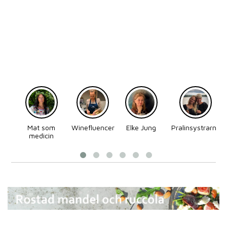
Mat som
Winefluencer
Elke Jung
Pralinsystrarna
medicin