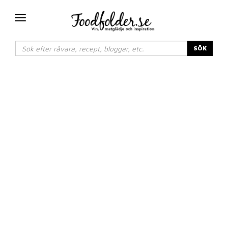
Växla
navigering
SÖK