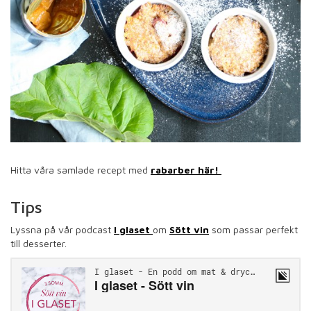
Hitta våra samlade recept med
rabarber här!
Tips
Lyssna på vår podcast
I glaset
om
Sött vin
som passar perfekt
till desserter.