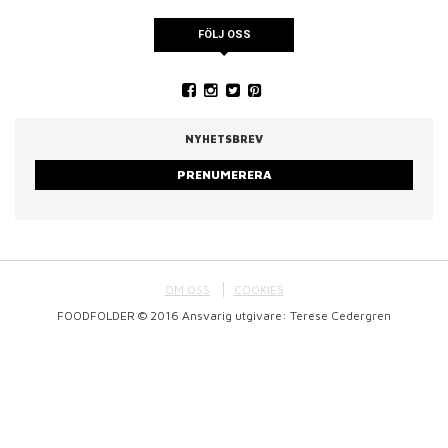
FÖLJ OSS
NYHETSBREV
PRENUMERERA
OM OSS
COOKIES
FOODFOLDER © 2016 Ansvarig utgivare: Terese Cedergren