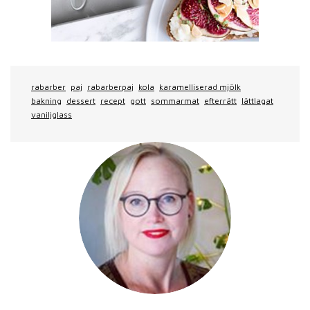
rabarber
paj
rabarberpaj
kola
karamelliserad mjölk
bakning
dessert
recept
gott
sommarmat
efterrätt
lättlagat
vaniljglass