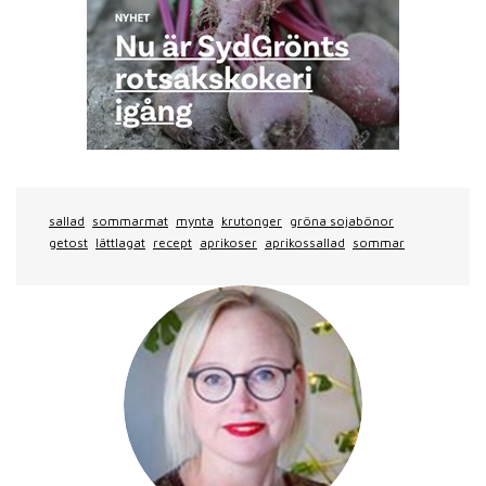
sallad
sommarmat
mynta
krutonger
gröna sojabönor
getost
lättlagat
recept
aprikoser
aprikossallad
sommar