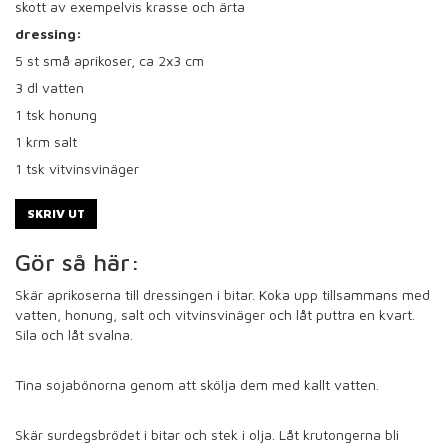
skott av exempelvis krasse och ärta
dressing:
5
st små aprikoser, ca 2x3 cm
3
dl vatten
1
tsk honung
1
krm salt
1
tsk vitvinsvinäger
SKRIV UT
Gör så här:
Skär aprikoserna till dressingen i bitar. Koka upp tillsammans med
vatten, honung, salt och vitvinsvinäger och låt puttra en kvart.
Sila och låt svalna.
Tina sojabönorna genom att skölja dem med kallt vatten.
Skär surdegsbrödet i bitar och stek i olja. Låt krutongerna bli