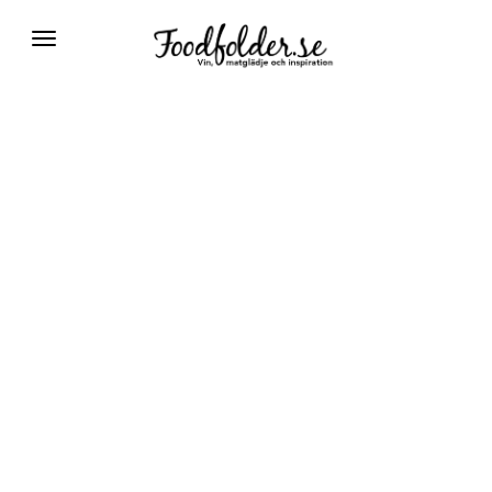
Växla
navigering