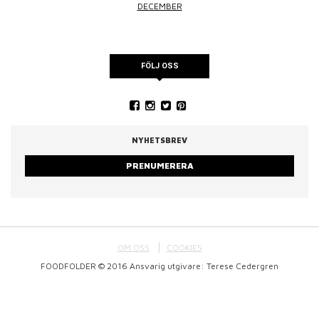
DECEMBER
FÖLJ OSS
NYHETSBREV
PRENUMERERA
OM OSS
COOKIES
FOODFOLDER © 2016 Ansvarig utgivare: Terese Cedergren