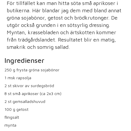
För tillfället kan man hitta söta små aprikoser i
butikerna. Här blandar jag dem med bland annat
gröna sojabönor, getost och brödkrutonger. De
utgör också grunden i en sötsyrlig dressing.
Myntan, krassebladen och ärtskotten kommer
från trädgårdslandet. Resultatet blir en matig,
smakrik och somrig sallad.
Ingredienser
250
g frysta gröna sojabönor
1
msk rapsolja
2
st skivor av surdegsbröd
8
st små aprikoser (ca 2x3 cm)
2
st gemsalladshuvud
100
g getost
flingsalt
mynta