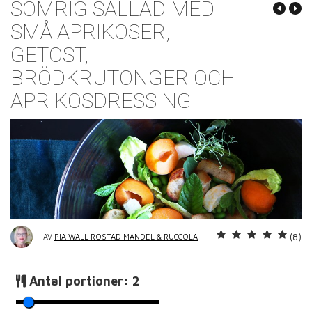
SOMRIG SALLAD MED
SMÅ APRIKOSER,
GETOST,
BRÖDKRUTONGER OCH
APRIKOSDRESSING
(8)
AV
PIA WALL ROSTAD MANDEL & RUCCOLA
Antal portioner:
2