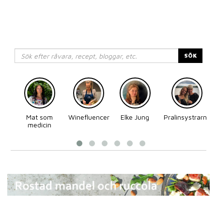
SÖK
Mat som
Winefluencer
Elke Jung
Pralinsystrarna
medicin