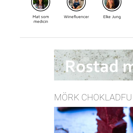
Mat som
Winefluencer
Elke Jung
medicin
MÖRK CHOKLADFU