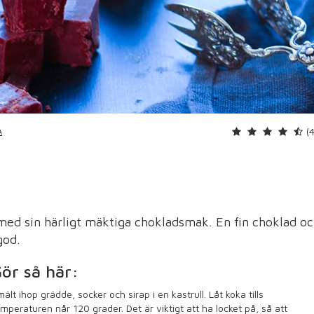
(
A
med sin härligt mäktiga chokladsmak. En fin choklad o
god.
ör så här:
ält ihop grädde, socker och sirap i en kastrull. Låt koka tills
mperaturen når 120 grader. Det är viktigt att ha locket på, så att