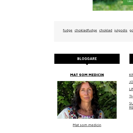
fudge
chokladfudge
choklad
julgodis
g
BLOGGARE
BITTANS MAT
MAT SOM MEDICIN
KI
J
L
TH
SU
R
Bittans mat
Mat som medicin