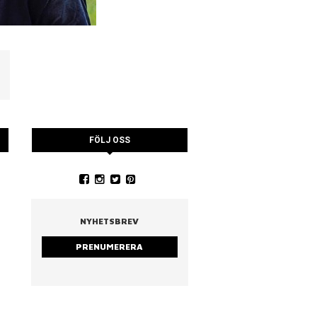
FÖLJ OSS
YSTRARNA
NINA CEDERHOLM
PIA WALL ROSTAD MA
RUCCOLA
NYHETSBREV
PRENUMERERA
strarna
Nina Cederholm
Rostad mandel & ruc