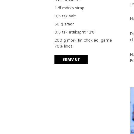
te
1
dl mörks sirap
0,5
tsk salt
H
50
g smör
0,5
tsk ättiksprit 12%
Dr
c
200
g mörk fin choklad, gärna
70% lindt
Hä
SKRIV UT
Fö