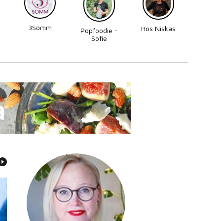
3Somm
Made
Hos Niskas
Popfoodie -
Perni
Sofie
Zettergren
Bonnevier