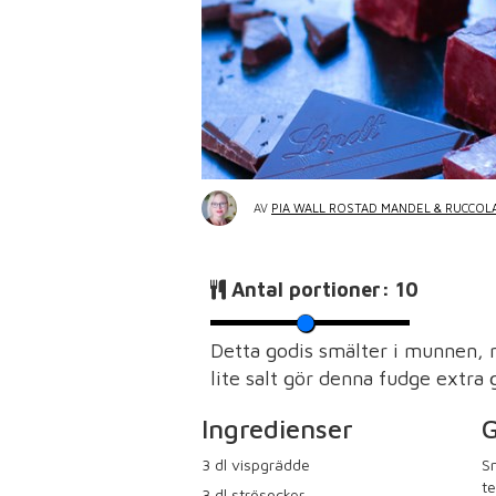
AV
PIA WALL ROSTAD MANDEL & RUCCOL
Antal portioner:
10
Detta godis smälter i munnen, 
lite salt gör denna fudge extra 
Ingredienser
G
3
dl vispgrädde
Sm
te
3
dl strösocker