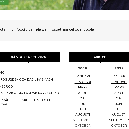
odis
lindt
foodfolder
pia wall
rostad mandel och ruccola
BÄSTA RECEPT 2026
ARKIVET
2026
2025
MCHI
WINEFLUENCER
ELKE JUNG
PRALINS
JANUARI
JANUARI
ORDGUBBS- OCH BASILIKASMASH
FEBRUARI
FEBRUARI
INSBRÖD
MARS
MARS
APRIL
APRIL
AI LARB - THAILÄNDSK FÄRSSALLAD
MAJ
MAJ
RKÅL – ETT ENKELT HEMLAGAT
JUNI
JUNI
ECEPT
JULI
JULI
AUGUSTI
AUGUSTI
SEPTEMBER
SEPTEMBER
Winefluencer
Elke Jung
Pralinsy
OKTOBER
OKTOBER