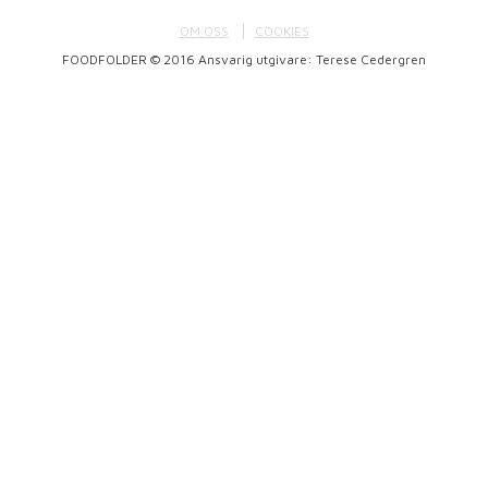
OM OSS
COOKIES
FOODFOLDER © 2016 Ansvarig utgivare: Terese Cedergren