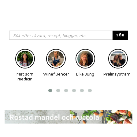
SÖK
Mat som
Winefluencer
Elke Jung
Pralinsystrarna
medicin