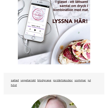
sallad
vegetariskt
blodgrape
jordärtskockor
sommar
jul
höst