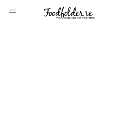
Växla
navigering