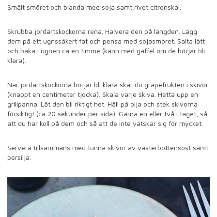
Smält smöret och blanda med soja samt rivet citronskal.
Skrubba jordärtskockorna rena. Halvera den på längden. Lägg
dem på ett ugnssäkert fat och pensa med sojasmöret. Salta lätt
och baka i ugnen ca en timme (känn med gaffel om de börjar bli
klara).
När jordärtskockorna börjar bli klara skär du grapefrukten i skivor
(knappt en centimeter tjocka). Skala varje skiva. Hetta upp en
grillpanna. Låt den bli riktigt het. Häll på olja och stek skivorna
försiktigt (ca 20 sekunder per sida). Gärna en eller två i taget, så
att du har koll på dem och så att de inte vätskar sig för mycket.
Servera tillsammans med tunna skivor av västerbottensost samt
persilja.