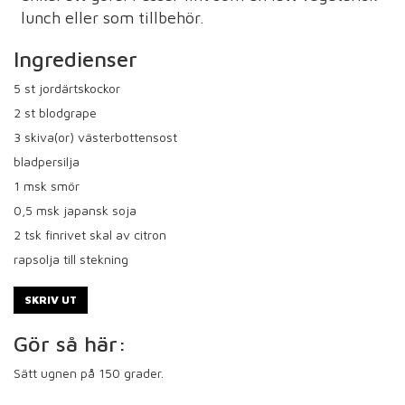
lunch eller som tillbehör.
Ingredienser
5
st jordärtskockor
2
st blodgrape
3
skiva(or) västerbottensost
bladpersilja
1
msk smör
0,5
msk japansk soja
2
tsk finrivet skal av citron
rapsolja till stekning
SKRIV UT
Gör så här:
Sätt ugnen på 150 grader.