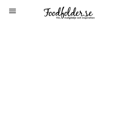
Växla
navigering