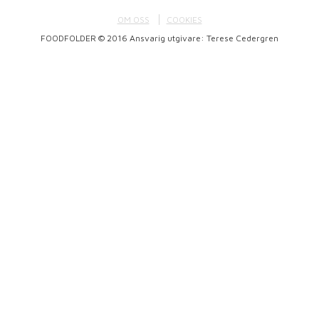
OM OSS
COOKIES
FOODFOLDER © 2016 Ansvarig utgivare: Terese Cedergren