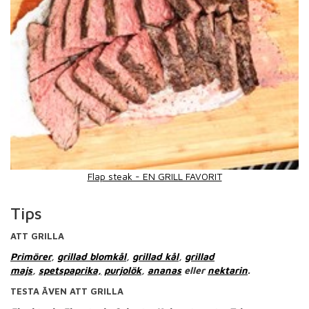
Flap steak - EN GRILL FAVORIT
Tips
ATT GRILLA
Primörer
,
grillad blomkål
,
grillad kål
,
grillad
majs
,
spetspaprika,
purjolök
,
ananas
eller
nektarin
.
TESTA ÄVEN ATT GRILLA