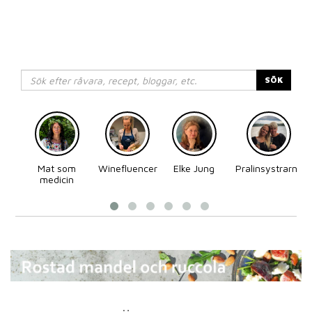
SÖK
Mat som
Winefluencer
Elke Jung
Pralinsystrarna
medicin