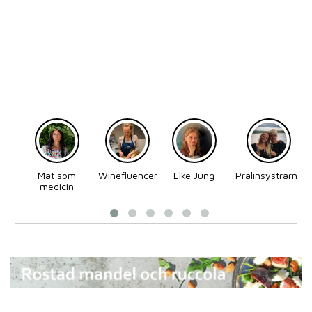
Mat som
Winefluencer
Elke Jung
Pralinsystrarna
medicin