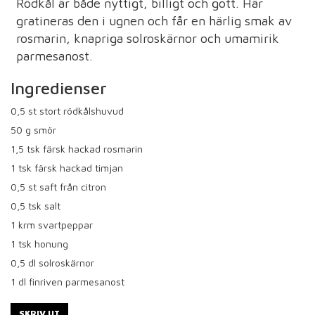
Rödkål är både nyttigt, billigt och gott. Här
gratineras den i ugnen och får en härlig smak av
rosmarin, knapriga solroskärnor och umamirik
parmesanost.
Ingredienser
0,5
st stort rödkålshuvud
50
g smör
1,5
tsk färsk hackad rosmarin
1
tsk färsk hackad timjan
0,5
st saft från citron
0,5
tsk salt
1
krm svartpeppar
1
tsk honung
0,5
dl solroskärnor
1
dl finriven parmesanost
SKRIV UT