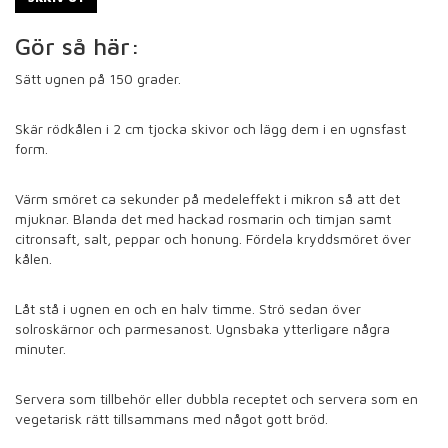
Gör så här:
Sätt ugnen på 150 grader.
Skär rödkålen i 2 cm tjocka skivor och lägg dem i en ugnsfast
form.
Värm smöret ca sekunder på medeleffekt i mikron så att det
mjuknar. Blanda det med hackad rosmarin och timjan samt
citronsaft, salt, peppar och honung. Fördela kryddsmöret över
kålen.
Låt stå i ugnen en och en halv timme. Strö sedan över
solroskärnor och parmesanost. Ugnsbaka ytterligare några
minuter.
Servera som tillbehör eller dubbla receptet och servera som en
vegetarisk rätt tillsammans med något gott bröd.