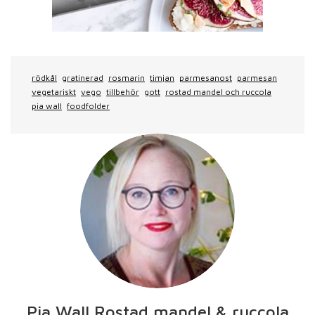
rödkål
gratinerad
rosmarin
timjan
parmesanost
parmesan
vegetariskt
vego
tillbehör
gott
rostad mandel och ruccola
pia wall
foodfolder
Pia Wall Rostad mandel & ruccola