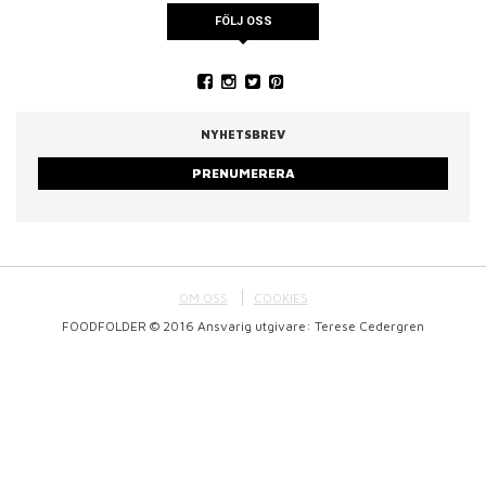
FÖLJ OSS
NYHETSBREV
PRENUMERERA
OM OSS
COOKIES
FOODFOLDER © 2016 Ansvarig utgivare: Terese Cedergren