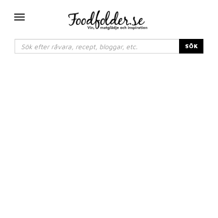
Växla
navigering
SÖK