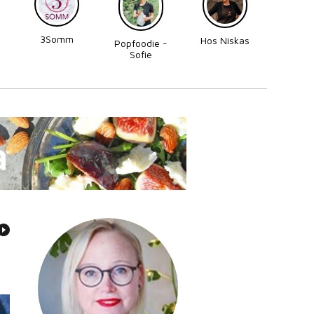
3Somm
Made
Hos Niskas
Popfoodie -
Perni
Sofie
Zettergren
Bonnevier