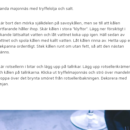
anda majonnäs med tryffelolja och salt.
är bort den mörka själkdelen på savoykålen, men se till att kålen
rtfarande håller ihop. Skär kålen i stora "klyftor". Lägg ner försiktigt i
kande lättsaltat vatten och låt vattnet koka upp igen. Häll sedan av
ttnet och spola kålen med kallt vatten. Låt kålen rinna av. Hetta upp 
ekpanna ordentligt. Stek kålen runt om utan fett, så att den nästan
änns.
är rotsellerin i bitar och lägg upp på tallrikar. Lägg upp rotsellerikräme
h kålen på tallrikarna. Klicka ut tryffelmajonnäs och strö över mandeln
oppa över det brynta smöret från rotselleribakningen. Dekorera med
mjan.