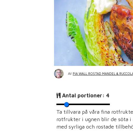
AV
PIA WALL ROSTAD MANDEL & RUCCOL
Antal portioner:
4
Ta tillvara på våra fina rotfruk
rotfrukter i ugnen blir de söta 
med syrliga och rostade tillbeh