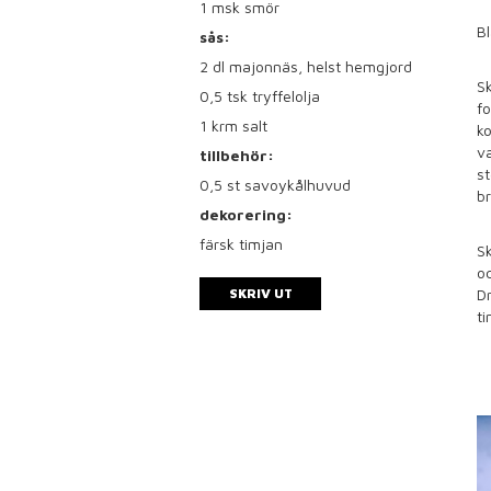
1
msk smör
Bl
sås:
2
dl majonnäs, helst hemgjord
Sk
0,5
tsk tryffelolja
fo
1
krm salt
ko
va
tillbehör:
st
0,5
st savoykålhuvud
br
dekorering:
färsk timjan
Sk
oc
SKRIV UT
Dr
ti