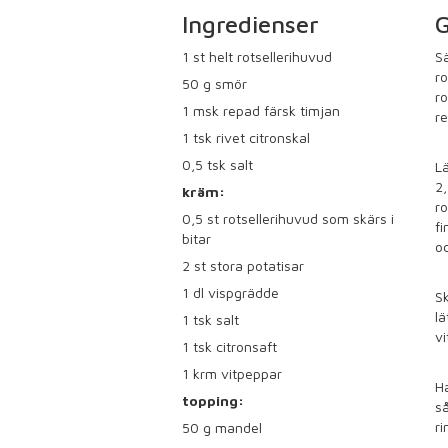
Ingredienser
G
1
st helt rotsellerihuvud
Sä
ro
50
g smör
ro
1
msk repad färsk timjan
re
1
tsk rivet citronskal
0,5
tsk salt
Lä
2
kräm:
ro
0,5
st rotsellerihuvud som skärs i
fi
bitar
oc
2
st stora potatisar
1
dl vispgrädde
Sk
lä
1
tsk salt
vi
1
tsk citronsaft
1
krm vitpeppar
H
topping:
så
ri
50
g mandel