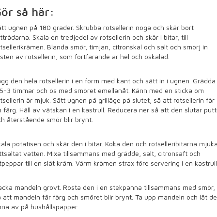
ör så här:
tt ugnen på 180 grader. Skrubba rotsellerin noga och skär bort
ttrådarna. Skala en tredjedel av rotsellerin och skär i bitar, till
tsellerikrämen. Blanda smör, timjan, citronskal och salt och smörj in
sten av rotsellerin, som fortfarande är hel och oskalad.
gg den hela rotsellerin i en form med kant och sätt in i ugnen. Grädda
,5-3 timmar och ös med smöret emellanåt. Känn med en sticka om
tsellerin är mjuk. Sätt ugnen på grilläge på slutet, så att rotsellerin får
n färg. Häll av vätskan i en kastrull. Reducera ner så att den slutar putt
h återstående smör blir brynt.
ala potatisen och skär den i bitar. Koka den och rotselleribitarna mjuka
ttsaltat vatten. Mixa tillsammans med grädde, salt, citronsaft och
tpeppar till en slät kräm. Värm krämen strax före servering i en kastrull
acka mandeln grovt. Rosta den i en stekpanna tillsammans med smör,
 att mandeln får färg och smöret blir brynt. Ta upp mandeln och låt d
nna av på hushållspapper.