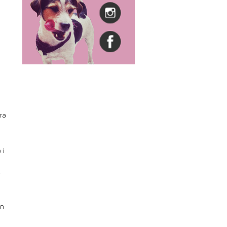
ra
 i
.
en