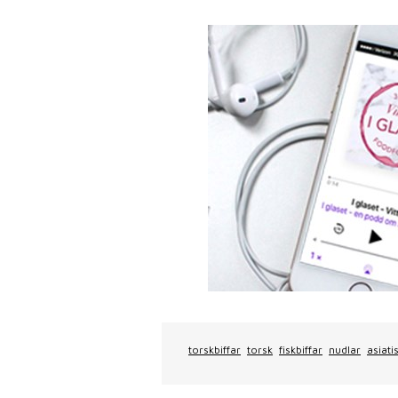
torskbiffar
torsk
fiskbiffar
nudlar
asiati