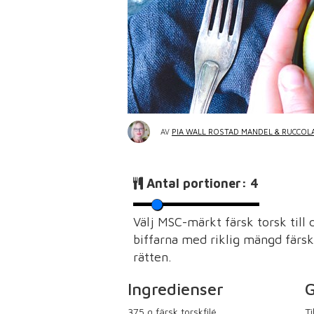
AV
PIA WALL ROSTAD MANDEL & RUCCOL
Antal portioner:
4
Välj MSC-märkt färsk torsk till
biffarna med riklig mängd färsk 
rätten.
Ingredienser
G
375
g färsk torskfilé
Ti