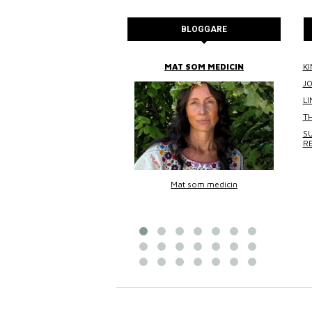
BLOGGARE
BITTANS MAT
MAT SOM MEDICIN
KI
J
L
TH
SU
R
Bittans mat
Mat som medicin