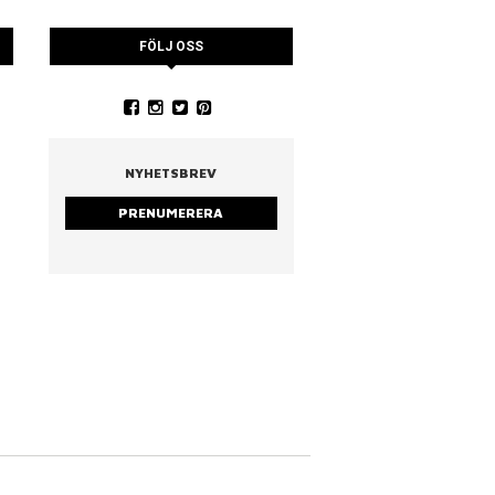
FÖLJ OSS
YSTRARNA
NINA CEDERHOLM
PIA WALL ROSTAD MA
RUCCOLA
NYHETSBREV
PRENUMERERA
strarna
Nina Cederholm
Rostad mandel & ruc