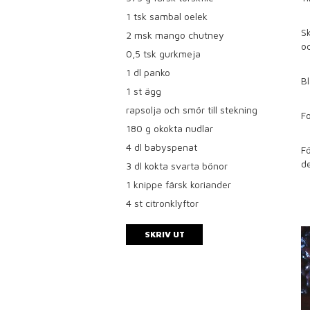
1
tsk sambal oelek
Sk
2
msk mango chutney
oc
0,5
tsk gurkmeja
1
dl panko
B
1
st ägg
rapsolja och smör till stekning
Fo
180
g okokta nudlar
4
dl babyspenat
Fö
de
3
dl kokta svarta bönor
1
knippe färsk koriander
4
st citronklyftor
SKRIV UT