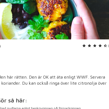
A
 den här rätten. Den är OK att äta enligt WWF. Servera
koriander. Du kan också ringa över lite citronolja över
ör så här:
llred nudlarna enligt beskrivningen på förpackningen.