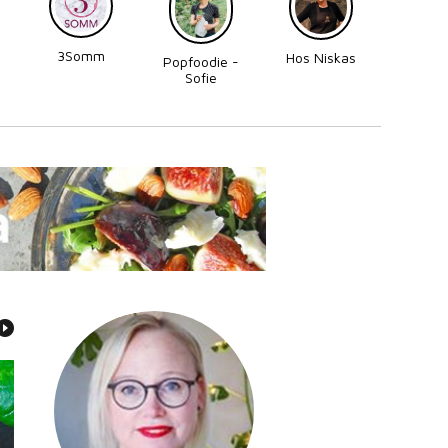
3Somm
Made
Hos Niskas
Popfoodie -
Perni
Sofie
Zettergren
Bonnevier