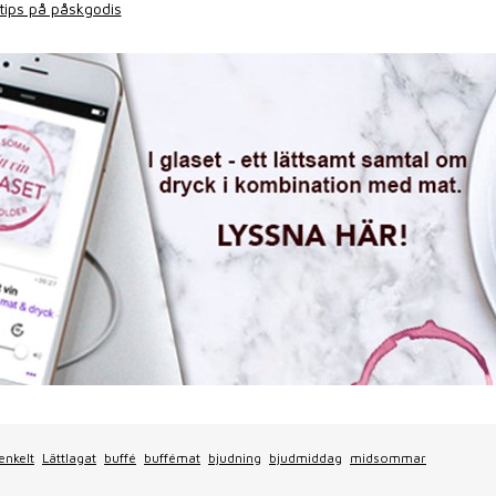
tips på påskgodis
enkelt
Lättlagat
buffé
buffémat
bjudning
bjudmiddag
midsommar