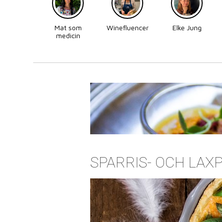
Mat som
Winefluencer
Elke Jung
medicin
SPARRIS- OCH LAX