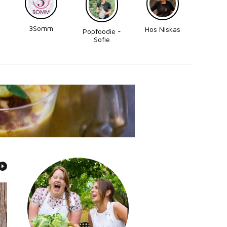
3Somm
Made
Hos Niskas
Popfoodie -
Perni
Sofie
Zettergren
Bonnevier