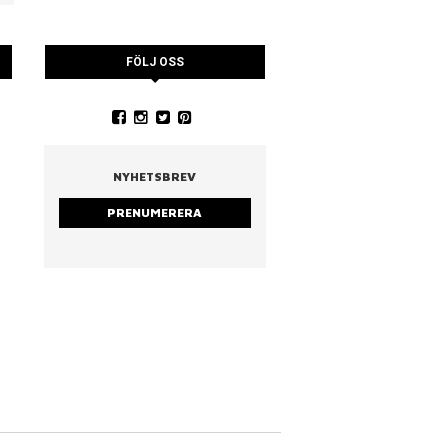
FÖLJ OSS
YSTRARNA
NINA CEDERHOLM
PIA WALL ROSTAD MA
RUCCOLA
NYHETSBREV
PRENUMERERA
strarna
Nina Cederholm
Rostad mandel & ruc