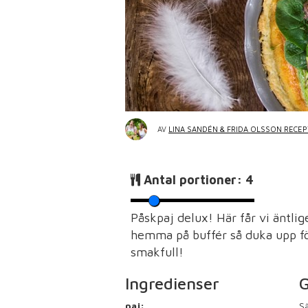
AV
LINA SANDÉN & FRIDA OLSSON RECE
Antal portioner:
4
Påskpaj delux! Här får vi äntli
hemma på buffér så duka upp för
smakfull!
Ingredienser
G
paj:
Sä