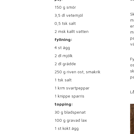
150
g smör
Sk
3,5
dl vetemjöl
ma
0,5
tsk salt
en
2
msk kallt vatten
me
pa
fyllning:
vä
4
st ägg
2
dl mjölk
Fy
2
dl grädde
os
sk
250
g riven ost, smakrik
pa
1
tsk salt
1
krm svartpeppar
Lå
1
knippe sparris
topping:
30
g bladspenat
100
g gravad lax
1
st kokt ägg