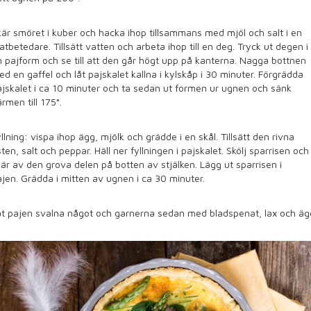
är smöret i kuber och hacka ihop tillsammans med mjöl och salt i en
tbetedare. Tillsätt vatten och arbeta ihop till en deg. Tryck ut degen i
 pajform och se till att den går högt upp på kanterna. Nagga bottnen
d en gaffel och låt pajskalet kallna i kylskåp i 30 minuter. Förgrädda
jskalet i ca 10 minuter och ta sedan ut formen ur ugnen och sänk
rmen till 175°.
llning: vispa ihop ägg, mjölk och grädde i en skål. Tillsätt den rivna
ten, salt och peppar. Häll ner fyllningen i pajskalet. Skölj sparrisen och
är av den grova delen på botten av stjälken. Lägg ut sparrisen i
jen. Grädda i mitten av ugnen i ca 30 minuter.
t pajen svalna något och garnerna sedan med bladspenat, lax och äg