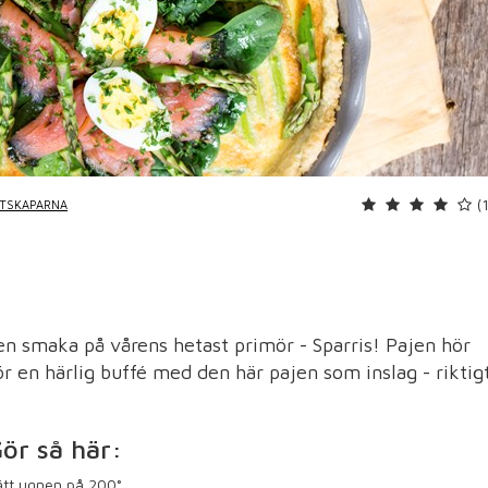
(
PTSKAPARNA
gen smaka på vårens hetast primör - Sparris! Pajen hör
 en härlig buffé med den här pajen som inslag - riktig
ör så här:
tt ugnen på 200°.