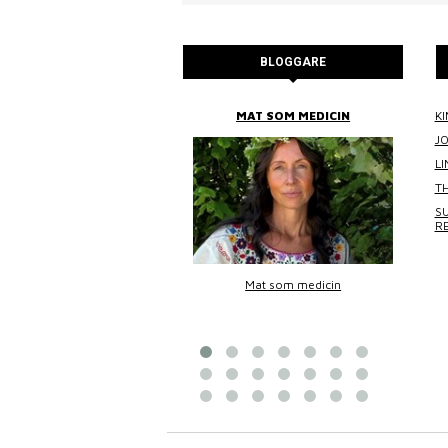
BLOGGARE
BITTANS MAT
MAT SOM MEDICIN
KI
J
L
TH
SU
R
Bittans mat
Mat som medicin