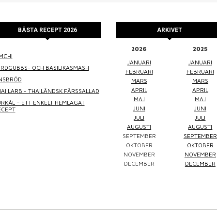
BÄSTA RECEPT 2026
ARKIVET
2026
2025
MCHI
WINEFLUENCER
ELKE JUNG
PRALINS
JANUARI
JANUARI
ORDGUBBS- OCH BASILIKASMASH
FEBRUARI
FEBRUARI
INSBRÖD
MARS
MARS
APRIL
APRIL
AI LARB - THAILÄNDSK FÄRSSALLAD
MAJ
MAJ
RKÅL – ETT ENKELT HEMLAGAT
JUNI
JUNI
ECEPT
JULI
JULI
AUGUSTI
AUGUSTI
SEPTEMBER
SEPTEMBER
Winefluencer
Elke Jung
Pralinsy
OKTOBER
OKTOBER
NOVEMBER
NOVEMBER
DECEMBER
DECEMBER