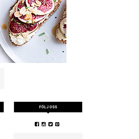
FÖLJ OSS
YSTRARNA
NINA CEDERHOLM
PIA WALL ROSTAD MA
RUCCOLA