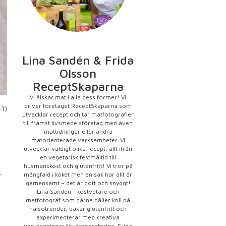
Lina Sandén & Frida
Olsson
ReceptSkaparna
Vi älskar mat i alla dess former! Vi
driver företaget ReceptSkaparna som
41)
utvecklar recept och tar matfotografier
till främst livsmedelsföretag men även
mattidningar eller andra
matorienterade verksamheter. Vi
utvecklar väldigt olika recept, allt ifrån
en vegetarisk festmåltid till
husmanskost och glutenfritt! Vi tror på
r
mångfald i köket men en sak har allt är
gemensamt – det är gott och snyggt!
Lina Sandén - kostvetare och
matfotograf som gärna håller koll på
hälsotrender, bakar glutenfritt och
experimenterar med kreativa
uppläggningar för fotografering. Frida