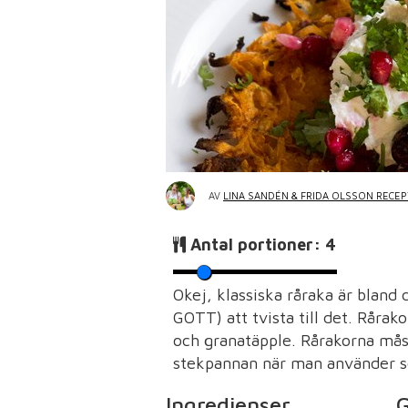
AV
LINA SANDÉN & FRIDA OLSSON RECE
Antal portioner:
4
Okej, klassiska råraka är bland 
GOTT) att tvista till det. Råra
och granatäpple. Rårakorna måste
stekpannan när man använder sö
Ingredienser
G