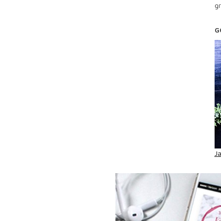
g
G
J