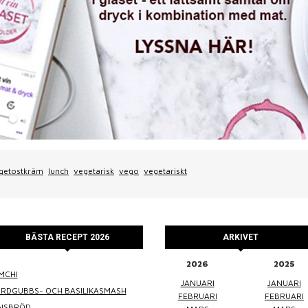
getostkräm
lunch
vegetarisk
vego
vegetariskt
BÄSTA RECEPT 2026
ARKIVET
2026
2025
MCHI
WINEFLUENCER
ELKE JUNG
PRALINS
JANUARI
JANUARI
ORDGUBBS- OCH BASILIKASMASH
FEBRUARI
FEBRUARI
INSBRÖD