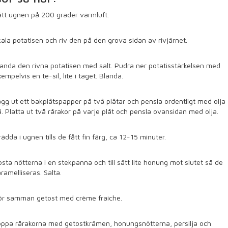
tt ugnen på 200 grader varmluft.
ala potatisen och riv den på den grova sidan av rivjärnet.
anda den rivna potatisen med salt. Pudra ner potatisstärkelsen med
empelvis en te-sil, lite i taget. Blanda.
gg ut ett bakplåtspapper på två plåtar och pensla ordentligt med olja
. Platta ut två rårakor på varje plåt och pensla ovansidan med olja.
ädda i ugnen tills de fått fin färg, ca 12-15 minuter.
sta nötterna i en stekpanna och till sätt lite honung mot slutet så de
ramelliseras. Salta.
ör samman getost med crème fraiche.
oppa rårakorna med getostkrämen, honungsnötterna, persilja och