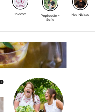
3Somm
Made
Hos Niskas
Popfoodie -
Perni
Sofie
Zettergren
Bonnevier