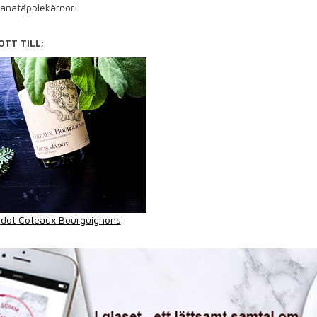
ranatäpplekärnor!
OTT TILL;
adot Coteaux Bourguignons