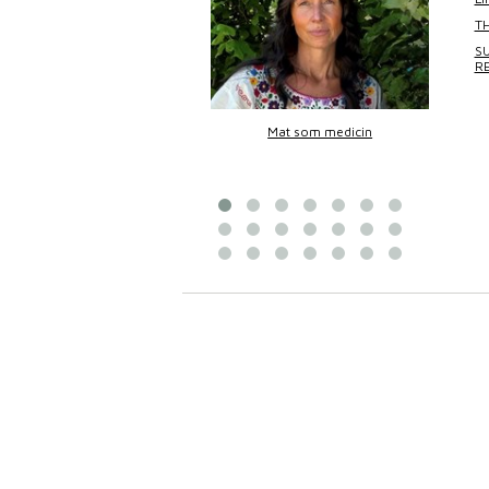
TH
SU
R
Bittans mat
Mat som medicin