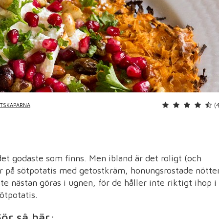
(
PTSKAPARNA
det godaste som finns. Men ibland är det roligt (och
kor på sötpotatis med getostkräm, honungsrostade nötte
 nästan göras i ugnen, för de håller inte riktigt ihop i
tpotatis.
ör så här: