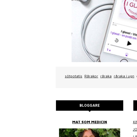
sötpotatis
Rårakor
råraka
råraka i ugn
BLOGGARE
BITTANS MAT
MAT SOM MEDICIN
KI
J
L