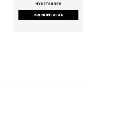
NYHETSBREV
PRENUMERERA
strarna
Nina Cederholm
Rostad mandel & ruc