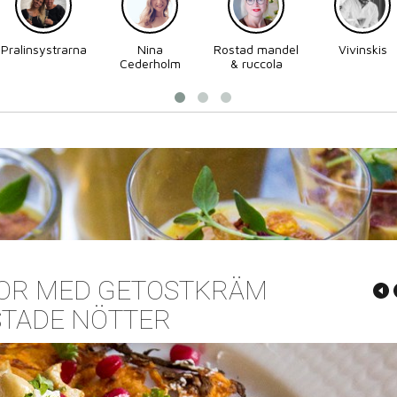
Pralinsystrarna
Nina
Rostad mandel
Vivinskis
Cederholm
& ruccola
KOR MED GETOSTKRÄM
TADE NÖTTER