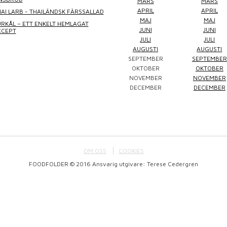
MARS
MARS
APRIL
APRIL
AI LARB - THAILÄNDSK FÄRSSALLAD
MAJ
MAJ
RKÅL – ETT ENKELT HEMLAGAT
JUNI
JUNI
ECEPT
JULI
JULI
AUGUSTI
AUGUSTI
SEPTEMBER
SEPTEMBER
Winefluencer
Elke Jung
Pralinsy
OKTOBER
OKTOBER
NOVEMBER
NOVEMBER
DECEMBER
DECEMBER
OM OSS
COOKIES
FOODFOLDER © 2016 Ansvarig utgivare: Terese Cedergren