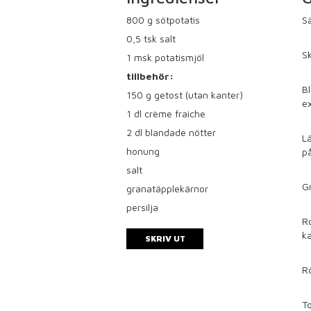
800
g sötpotatis
Sä
0,5
tsk salt
Sk
1
msk potatismjöl
tillbehör:
Bl
150
g getost (utan kanter)
ex
1
dl crème fraiche
2
dl blandade nötter
Lä
honung
på
salt
Gr
granatäpplekärnor
persilja
Ro
ka
SKRIV UT
R
T