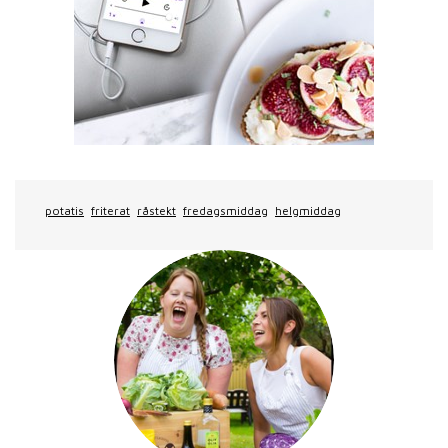
potatis
friterat
råstekt
fredagsmiddag
helgmiddag