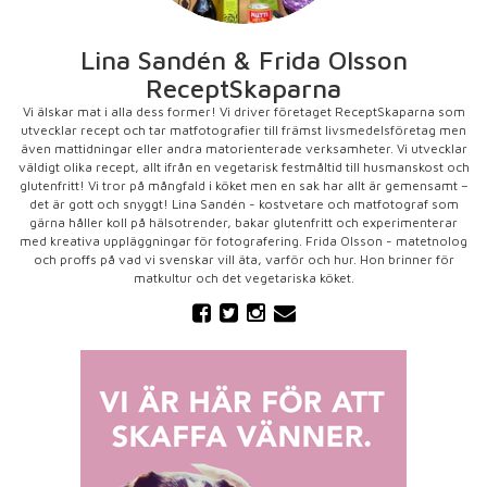
Lina Sandén & Frida Olsson
ReceptSkaparna
Vi älskar mat i alla dess former! Vi driver företaget ReceptSkaparna som
utvecklar recept och tar matfotografier till främst livsmedelsföretag men
även mattidningar eller andra matorienterade verksamheter. Vi utvecklar
väldigt olika recept, allt ifrån en vegetarisk festmåltid till husmanskost och
glutenfritt! Vi tror på mångfald i köket men en sak har allt är gemensamt –
det är gott och snyggt! Lina Sandén - kostvetare och matfotograf som
gärna håller koll på hälsotrender, bakar glutenfritt och experimenterar
med kreativa uppläggningar för fotografering. Frida Olsson - matetnolog
och proffs på vad vi svenskar vill äta, varför och hur. Hon brinner för
matkultur och det vegetariska köket.