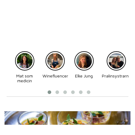
Mat som
Winefluencer
Elke Jung
Pralinsystrarna
medicin