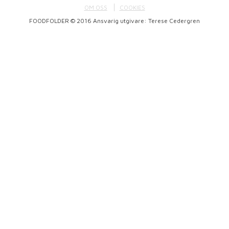
OM OSS
COOKIES
FOODFOLDER © 2016 Ansvarig utgivare: Terese Cedergren