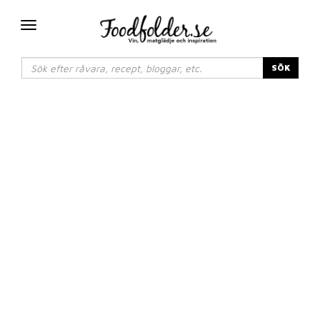
Växla
navigering
SÖK