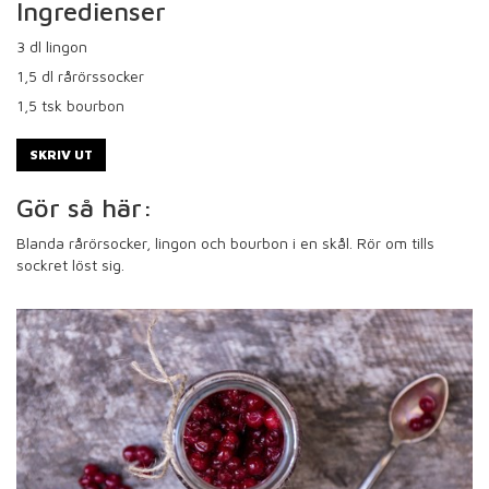
Ingredienser
3
dl lingon
1,5
dl rårörssocker
1,5
tsk bourbon
SKRIV UT
Gör så här:
Blanda rårörsocker, lingon och bourbon i en skål. Rör om tills
sockret löst sig.