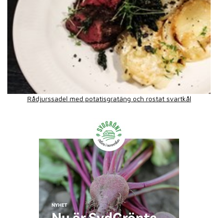
Rådjurssadel med potatisgratäng och rostat svartkål