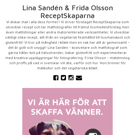
Lina Sandén & Frida Olsson
ReceptSkaparna
Vi älskar mat i alla dess former! Vi driver företaget ReceptSkaparna som
utvecklar recept och tar matfotografier till främst livsmedelsföretag men
även mattidningar eller andra matorienterade verksamheter. Vi utvecklar
väldigt olika recept, allt ifrån en vegetarisk festmåltid till husmanskost och
glutenfritt! Vi tror på mångfald i köket men en sak har allt är gemensamt –
det är gott och snyggt! Lina Sandén - kostvetare och matfotograf som
gärna håller koll på hälsotrender, bakar glutenfritt och experimenterar
med kreativa uppläggningar för fotografering. Frida Olsson - matetnolog
och proffs på vad vi svenskar vill äta, varför och hur. Hon brinner för
matkultur och det vegetariska köket.