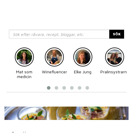
SÖK
Mat som
Winefluencer
Elke Jung
Pralinsystrarna
medicin