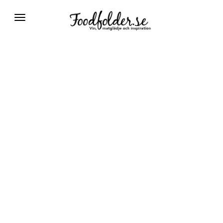
Växla
navigering