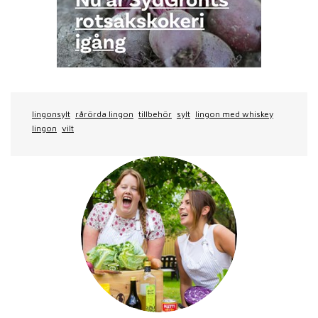
lingonsylt
rårörda lingon
tillbehör
sylt
lingon med whiskey
lingon
vilt