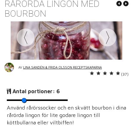
RÅRÖRDA LINGON MED
BOURBON
AV
LINA SANDÉN & FRIDA OLSSON RECEPTSKAPARNA
(37)
Antal portioner:
6
Använd rårörssocker och en skvätt bourbon i dina
rårörda lingon för lite godare lingon till
köttbullarna eller viltbiffen!