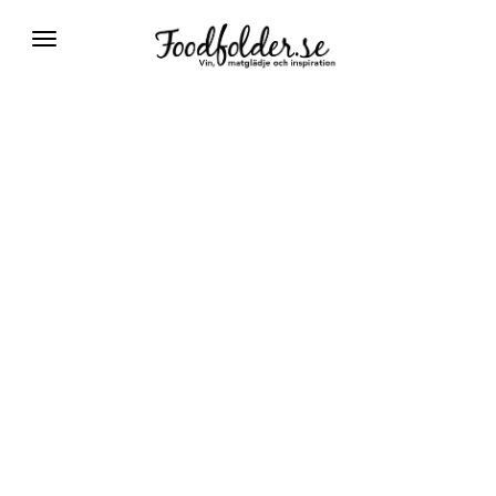
Växla
navigering