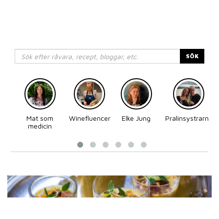
SÖK
Mat som
Winefluencer
Elke Jung
Pralinsystrarna
medicin