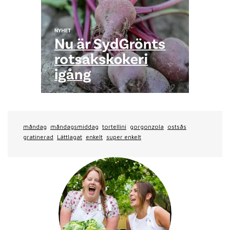
måndag
måndagsmiddag
tortellini
gorgonzola
ostsås
gratinerad
Lättlagat
enkelt
super enkelt