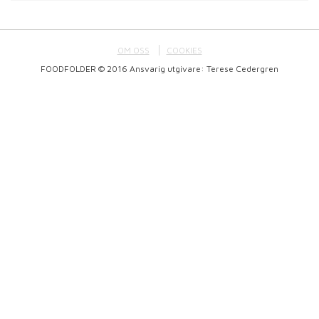
OM OSS
COOKIES
FOODFOLDER © 2016 Ansvarig utgivare: Terese Cedergren