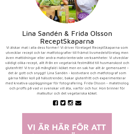
Lina Sandén & Frida Olsson
ReceptSkaparna
Vi älskar mat i alla dess former! Vi driver företaget ReceptSkaparna som
utvecklar recept och tar matfotografier till främst livsmedelsföretag men
även mattidningar eller andra matorienterade verksamheter. Vi utvecklar
väldigt olika recept, allt ifrån en vegetarisk festmåltid till husmanskost och
glutenfritt! Vi tror på mångfald i köket men en sak har allt är gemensamt –
det är gott och snyggt! Lina Sandén - kostvetare och matfotograf som
gärna håller koll på hälsotrender, bakar glutenfritt och experimenterar
med kreativa uppläggningar för fotografering. Frida Olsson - matetnolog
och proffs på vad vi svenskar vill äta, varför och hur. Hon brinner för
matkultur och det vegetariska köket.