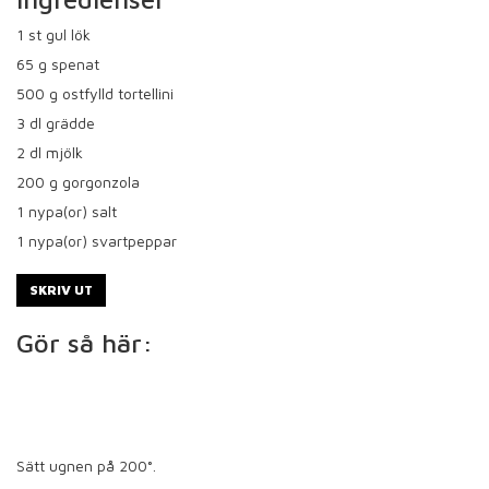
1
st gul lök
65
g spenat
500
g ostfylld tortellini
3
dl grädde
2
dl mjölk
200
g gorgonzola
1
nypa(or) salt
1
nypa(or) svartpeppar
SKRIV UT
Gör så här:
Sätt ugnen på 200°.