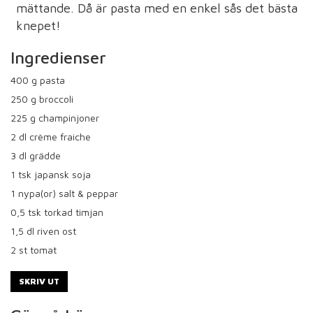
mättande. Då är pasta med en enkel sås det bästa
knepet!
Ingredienser
400
g pasta
250
g broccoli
225
g champinjoner
2
dl crème fraiche
3
dl grädde
1
tsk japansk soja
1
nypa(or) salt & peppar
0,5
tsk torkad timjan
1,5
dl riven ost
2
st tomat
SKRIV UT