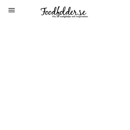
Växla
navigering