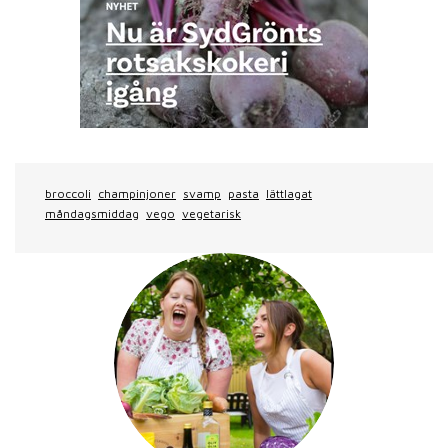
broccoli
champinjoner
svamp
pasta
lättlagat
måndagsmiddag
vego
vegetarisk