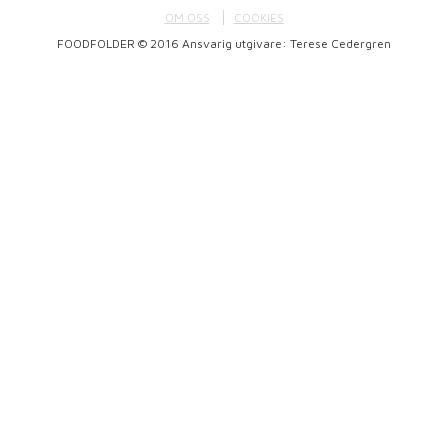
OM OSS
COOKIES
FOODFOLDER © 2016 Ansvarig utgivare: Terese Cedergren