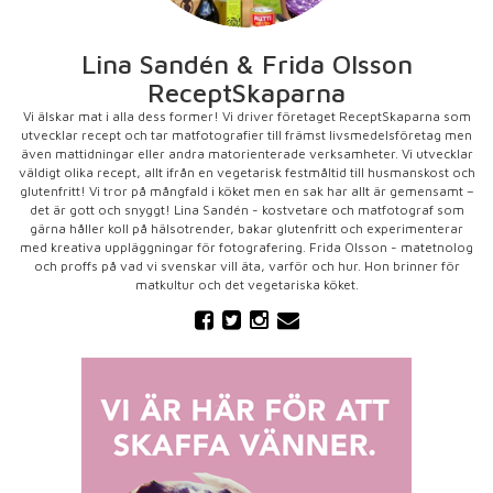
Lina Sandén & Frida Olsson
ReceptSkaparna
Vi älskar mat i alla dess former! Vi driver företaget ReceptSkaparna som
utvecklar recept och tar matfotografier till främst livsmedelsföretag men
även mattidningar eller andra matorienterade verksamheter. Vi utvecklar
väldigt olika recept, allt ifrån en vegetarisk festmåltid till husmanskost och
glutenfritt! Vi tror på mångfald i köket men en sak har allt är gemensamt –
det är gott och snyggt! Lina Sandén - kostvetare och matfotograf som
gärna håller koll på hälsotrender, bakar glutenfritt och experimenterar
med kreativa uppläggningar för fotografering. Frida Olsson - matetnolog
och proffs på vad vi svenskar vill äta, varför och hur. Hon brinner för
matkultur och det vegetariska köket.