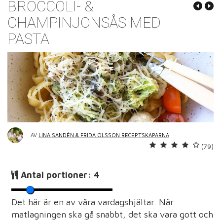
BROCCOLI- &
CHAMPINJONSÅS MED
PASTA
AV
LINA SANDÉN & FRIDA OLSSON RECEPTSKAPARNA
(79)
Antal portioner:
4
Det här är en av våra vardagshjältar. När
matlagningen ska gå snabbt, det ska vara gott och