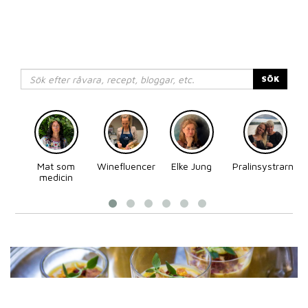
SÖK
Mat som
Winefluencer
Elke Jung
Pralinsystrarna
medicin