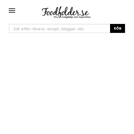
Växla
navigering
SÖK