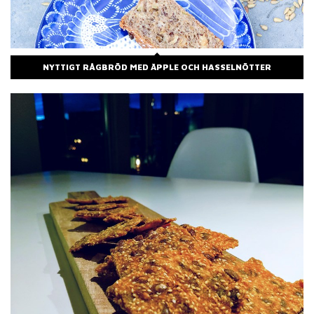
NYTTIGT RÅGBRÖD MED ÄPPLE OCH HASSELNÖTTER