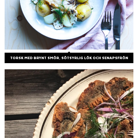
TORSK MED BRYNT SMÖR, SÖTSYRLIG LÖK OCH SENAPSFRÖN