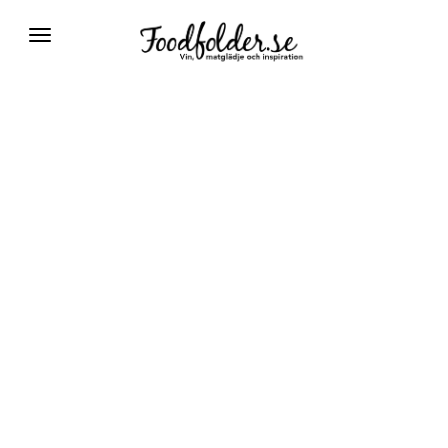
Växla
navigering