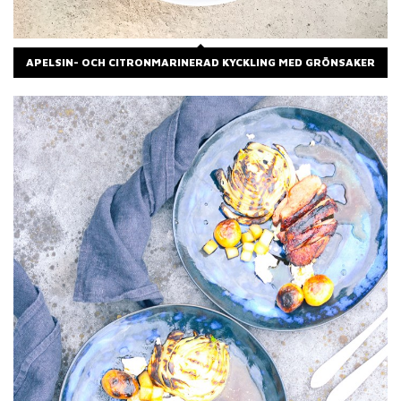
APELSIN- OCH CITRONMARINERAD KYCKLING MED GRÖNSAKER