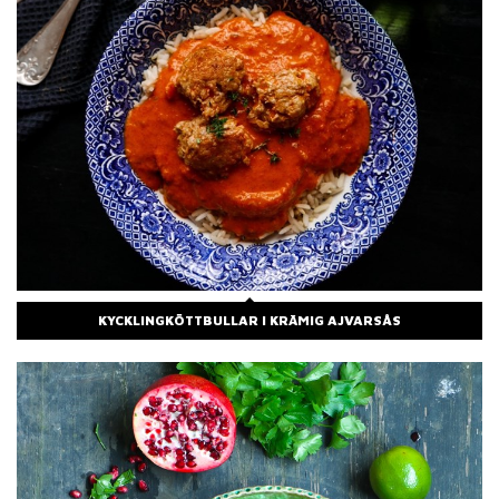
KYCKLINGKÖTTBULLAR I KRÄMIG AJVARSÅS