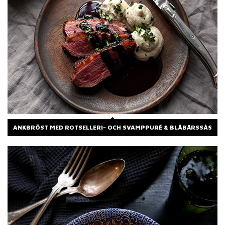
ANKBRÖST MED ROTSELLERI- OCH SVAMPPURÉ & BLÅBÄRSSÅS