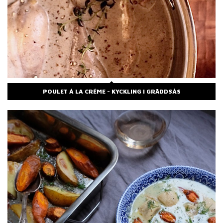
POULET Á LA CRÉME - KYCKLING I GRÄDDSÅS