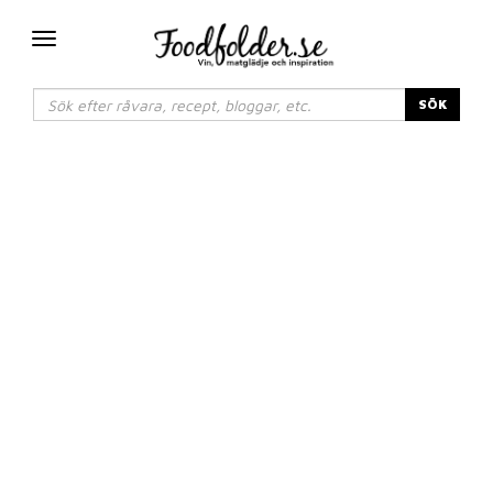
Växla
navigering
SÖK