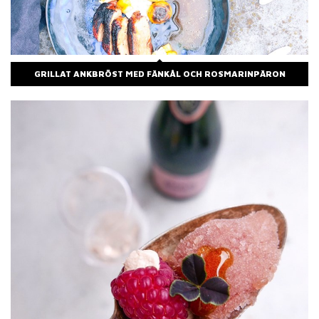
GRILLAT ANKBRÖST MED FÄNKÅL OCH ROSMARINPÄRON