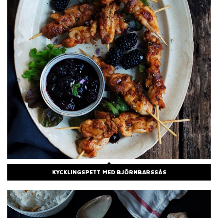
KYCKLINGSPETT MED BJÖRNBÄRSSÅS