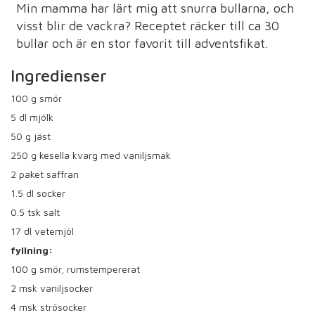
Min mamma har lärt mig att snurra bullarna, och
visst blir de vackra? Receptet räcker till ca 30
bullar och är en stor favorit till adventsfikat.
Ingredienser
100
g smör
5
dl mjölk
50
g jäst
250
g kesella kvarg med vaniljsmak
2
paket saffran
1.5
dl socker
0.5
tsk salt
17
dl vetemjöl
fyllning:
100
g smör, rumstempererat
2
msk vaniljsocker
4
msk strösocker