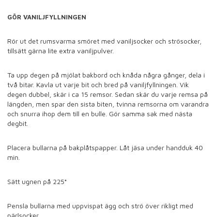
GÖR VANILJFYLLNINGEN
Rör ut det rumsvarma smöret med vaniljsocker och strösocker,
tillsätt gärna lite extra vaniljpulver.
Ta upp degen på mjölat bakbord och knåda några gånger, dela i
två bitar. Kavla ut varje bit och bred på vaniljfyllningen. Vik
degen dubbel, skär i ca 15 remsor. Sedan skär du varje remsa på
längden, men spar den sista biten, tvinna remsorna om varandra
och snurra ihop dem till en bulle. Gör samma sak med nästa
degbit.
Placera bullarna på bakplåtspapper. Låt jäsa under handduk 40
min.
Sätt ugnen på 225
°
Pensla bullarna med uppvispat ägg och strö över rikligt med
pärlsocker.