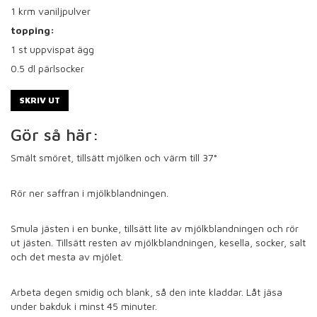
1
krm vaniljpulver
topping:
1
st uppvispat ägg
0.5
dl pärlsocker
SKRIV UT
Gör så här:
Smält smöret, tillsätt mjölken och värm till 37
°
Rör ner saffran i mjölkblandningen.
Smula jästen i en bunke, tillsätt lite av mjölkblandningen och rör
ut jästen. Tillsätt resten av mjölkblandningen, kesella, socker, salt
och det mesta av mjölet.
Arbeta degen smidig och blank, så den inte kladdar. Låt jäsa
under bakduk i minst 45 minuter.