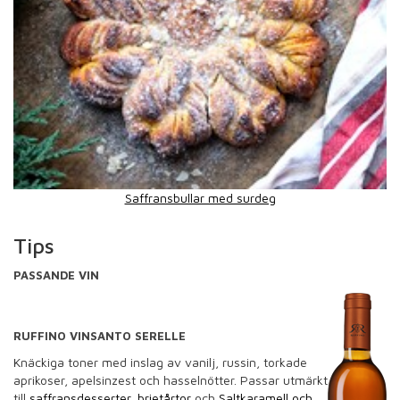
Saffransbullar med surdeg
Tips
PASSANDE VIN
RUFFINO VINSANTO SERELLE
Knäckiga toner med inslag av vanilj, russin, torkade
aprikoser, apelsinzest och hasselnötter.
Passar utmärkt
till
saffransdesserter
,
brietårtor
och
Saltkaramell och