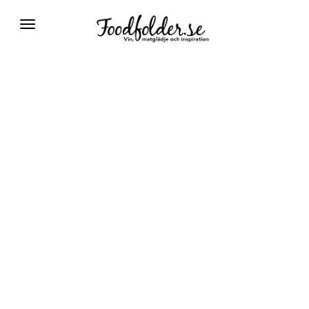
Växla
navigering