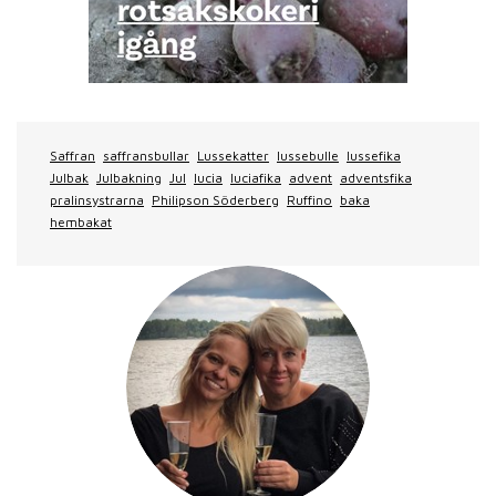
Saffran
saffransbullar
Lussekatter
lussebulle
lussefika
Julbak
Julbakning
Jul
lucia
luciafika
advent
adventsfika
pralinsystrarna
Philipson Söderberg
Ruffino
baka
hembakat