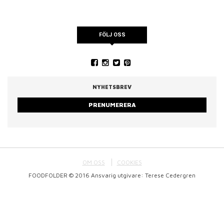
FÖLJ OSS
NYHETSBREV
PRENUMERERA
OM OSS
COOKIES
FOODFOLDER © 2016 Ansvarig utgivare: Terese Cedergren