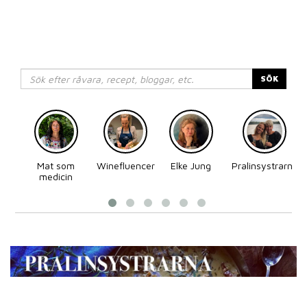
SÖK
Mat som
Winefluencer
Elke Jung
Pralinsystrarna
medicin