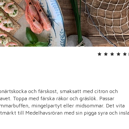
onärtskocka och färskost, smaksatt med citron och
lhavet. Toppa med färska räkor och gräslök. Passar
 sommarbuffen, mingelpartyt eller midsommar. Det vita
utmärkt till Medelhavsröran med sin pigga syra och insl