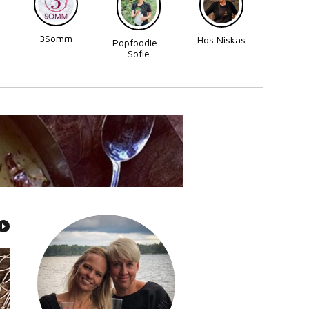
3Somm
Made
Hos Niskas
Popfoodie -
Perni
Sofie
Zettergren
Bonnevier