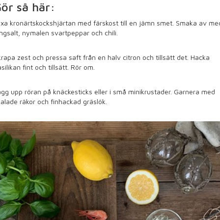
ör så här:
xa kronärtskockshjärtan med färskost till en jämn smet. Smaka av me
ingsalt, nymalen svartpeppar och chili.
rapa zest och pressa saft från en halv citron och tillsätt det. Hacka
silikan fint och tillsätt. Rör om.
gg upp röran på knäckesticks eller i små minikrustader. Garnera med
alade räkor och finhackad gräslök.