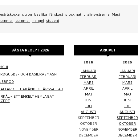
onärtskocka
citron
basilika
färskost
plockmat
pralinsystrarna
Masi
sommar
sommar
mingel
student
BÄSTA RECEPT 2026
ARKIVET
2026
2025
MCHI
WINEFLUENCER
ELKE JUNG
PRALINS
JANUARI
JANUARI
ORDGUBBS- OCH BASILIKASMASH
FEBRUARI
FEBRUARI
INSBRÖD
MARS
MARS
APRIL
APRIL
AI LARB - THAILÄNDSK FÄRSSALLAD
MAJ
MAJ
RKÅL – ETT ENKELT HEMLAGAT
JUNI
JUNI
ECEPT
JULI
JULI
AUGUSTI
AUGUSTI
SEPTEMBER
SEPTEMBER
Winefluencer
Elke Jung
Pralinsy
OKTOBER
OKTOBER
NOVEMBER
NOVEMBER
DECEMBER
DECEMBER