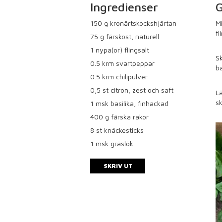
Ingredienser
G
150
g kronärtskockshjärtan
Mi
fl
75
g färskost, naturell
1
nypa(or) flingsalt
Sk
0.5
krm svartpeppar
ba
0.5
krm chilipulver
0,5
st citron, zest och saft
Lä
sk
1
msk basilika, finhackad
400
g färska räkor
8
st knäckesticks
1
msk gräslök
SKRIV UT