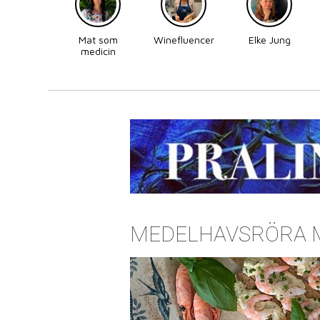
Mat som
Winefluencer
Elke Jung
medicin
MEDELHAVSRÖRA 