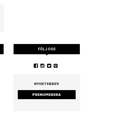
FÖLJ OSS
YSTRARNA
NINA CEDERHOLM
PIA WALL ROSTAD MA
RUCCOLA
NYHETSBREV
PRENUMERERA
strarna
Nina Cederholm
Rostad mandel & ruc