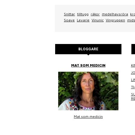
Snittar
tilltugg
räkor
medelhavsröra
kr
Soave
Levarie
Vinunic
Vingruppen
mid
BLOGGARE
BITTANS MAT
MAT SOM MEDICIN
KI
J
L
TH
SU
R
Bittans mat
Mat som medicin