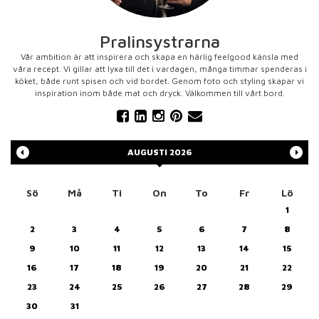
Pralinsystrarna
Vår ambition är att inspirera och skapa en härlig feelgood känsla med
våra recept. Vi gillar att lyxa till det i vardagen, många timmar spenderas i
köket, både runt spisen och vid bordet. Genom foto och styling skapar vi
inspiration inom både mat och dryck. Välkommen till vårt bord.
AUGUSTI
2026
Sö
Må
Ti
On
To
Fr
Lö
1
2
3
4
5
6
7
8
9
10
11
12
13
14
15
16
17
18
19
20
21
22
23
24
25
26
27
28
29
30
31