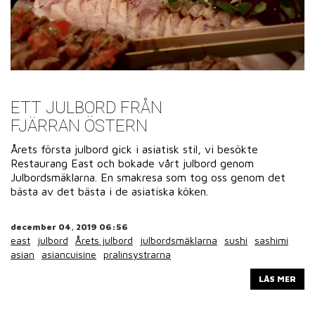
ETT JULBORD FRÅN
FJÄRRAN ÖSTERN
Årets första julbord gick i asiatisk stil, vi besökte
Restaurang East och bokade vårt julbord genom
Julbordsmäklarna. En smakresa som tog oss genom det
bästa av det bästa i de asiatiska köken.
december 04, 2019 06:56
east
julbord
Årets julbord
julbordsmäklarna
sushi
sashimi
asian
asiancuisine
pralinsystrarna
LÄS MER