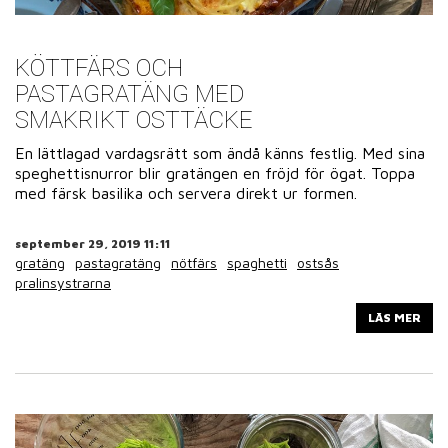
KÖTTFÄRS OCH
PASTAGRATÄNG MED
SMAKRIKT OSTTÄCKE
En lättlagad vardagsrätt som ändå känns festlig. Med sina
speghettisnurror blir gratängen en fröjd för ögat. Toppa
med färsk basilika och servera direkt ur formen.
september 29, 2019 11:11
gratäng
pastagratäng
nötfärs
spaghetti
ostsås
pralinsystrarna
LÄS MER