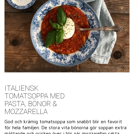
ITALIENSK
TOMATSOPPA MED
PASTA, BÖNOR &
MOZZARELLA
God och krämig tomatsoppa som snabbt blir en favorit
för hela familjen. De stora vita bönorna gör soppan extra
mättande och pricken över i blir när mozzarellan sakta