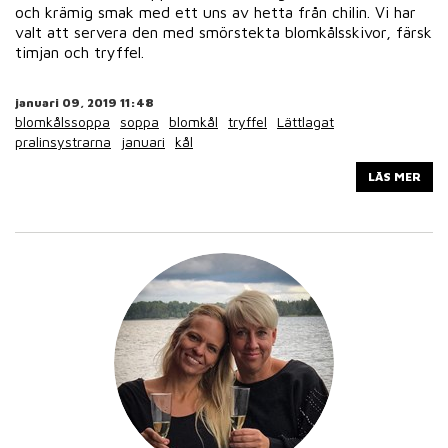
och krämig smak med ett uns av hetta från chilin. Vi har
valt att servera den med smörstekta blomkålsskivor, färsk
timjan och tryffel.
januari 09, 2019 11:48
blomkålssoppa
soppa
blomkål
tryffel
Lättlagat
pralinsystrarna
januari
kål
LÄS MER