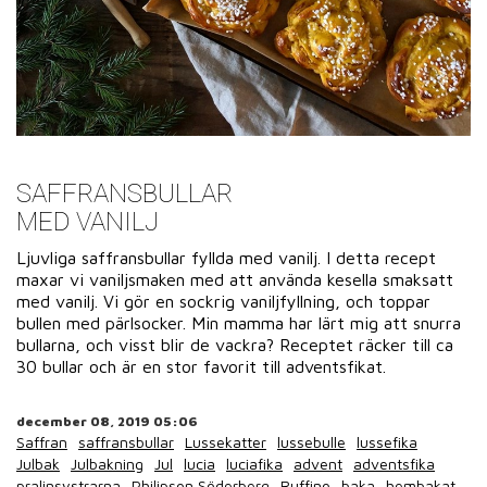
SAFFRANSBULLAR
MED VANILJ
Ljuvliga saffransbullar fyllda med vanilj. I detta recept
maxar vi vaniljsmaken med att använda kesella smaksatt
med vanilj. Vi gör en sockrig vaniljfyllning, och toppar
bullen med pärlsocker. Min mamma har lärt mig att snurra
bullarna, och visst blir de vackra? Receptet räcker till ca
30 bullar och är en stor favorit till adventsfikat.
december 08, 2019 05:06
Saffran
saffransbullar
Lussekatter
lussebulle
lussefika
Julbak
Julbakning
Jul
lucia
luciafika
advent
adventsfika
pralinsystrarna
Philipson Söderberg
Ruffino
baka
hembakat