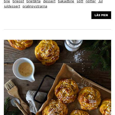
brie
brieost
brietårta
dessert
bakadbrie
sött
nötter
Jul
juldessert
pralinsystrarna
LÄS MER