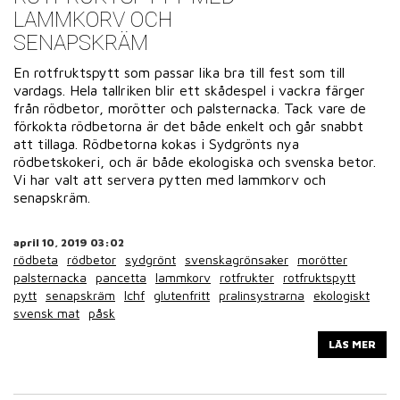
LAMMKORV OCH
SENAPSKRÄM
En rotfruktspytt som passar lika bra till fest som till
vardags. Hela tallriken blir ett skådespel i vackra färger
från rödbetor, morötter och palsternacka. Tack vare de
förkokta rödbetorna är det både enkelt och går snabbt
att tillaga. Rödbetorna kokas i Sydgrönts nya
rödbetskokeri, och är både ekologiska och svenska betor.
Vi har valt att servera pytten med lammkorv och
senapskräm.
april 10, 2019 03:02
rödbeta
rödbetor
sydgrönt
svenskagrönsaker
morötter
palsternacka
pancetta
lammkorv
rotfrukter
rotfruktspytt
pytt
senapskräm
lchf
glutenfritt
pralinsystrarna
ekologiskt
svensk mat
påsk
LÄS MER