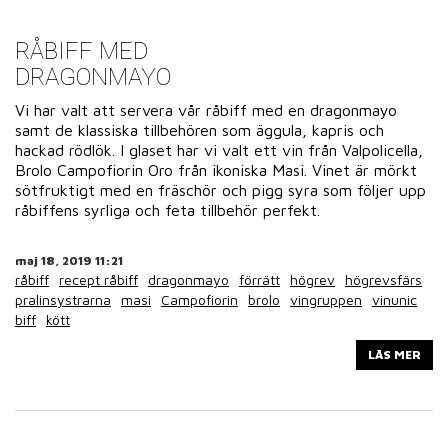
RÅBIFF MED
DRAGONMAYO
Vi har valt att servera vår råbiff med en dragonmayo
samt de klassiska tillbehören som äggula, kapris och
hackad rödlök. I glaset har vi valt ett vin från Valpolicella,
Brolo Campofiorin Oro från ikoniska Masi. Vinet är mörkt
sötfruktigt med en fräschör och pigg syra som följer upp
råbiffens syrliga och feta tillbehör perfekt.
maj 18, 2019 11:21
råbiff
recept råbiff
dragonmayo
förrätt
högrev
högrevsfärs
pralinsystrarna
masi
Campofiorin
brolo
vingruppen
vinunic
biff
kött
LÄS MER