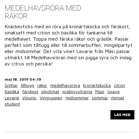
MEDELHAVSRÖRA MED
RÄKOR
Knäckesticks med en röra på kronärtskocka och färskost,
smaksatt med citron och basilika för tankarna till
medelhavet. Toppa med färska räkor och gräslök. Passar
perfekt som tilltugg eller till sommarbuffen, mingelpartyt
eller midsommar. Det vita vinet Levarie från Masi passar
utmärkt till Medelhavsröran med sin pigga syra och inslag
av citrus och persika!
maj 18, 2019 04:19
Snittar
tilltugg
räkor
medelhavsröra
kronärtskocka
citron
basilika
färskost
plockmat
pralinsystrarna
Masi
Soave
Levarie
Vinunic
Vingruppen
midsommar
sommar
mingel
student
LÄS MER