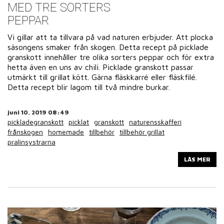
MED TRE SORTERS
PEPPAR
Vi gillar att ta tillvara på vad naturen erbjuder. Att plocka
säsongens smaker från skogen. Detta recept på picklade
granskott innehåller tre olika sorters peppar och för extra
hetta även en uns av chili. Picklade granskott passar
utmärkt till grillat kött. Gärna fläskkarré eller fläskfilé.
Detta recept blir lagom till två mindre burkar.
juni 10, 2019 08:49
pickladegranskott
picklat
granskott
naturensskafferi
frånskogen
homemade
tillbehör
tillbehör grillat
pralinsystrarna
LÄS MER