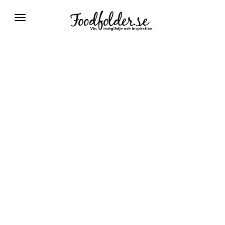
Växla
navigering