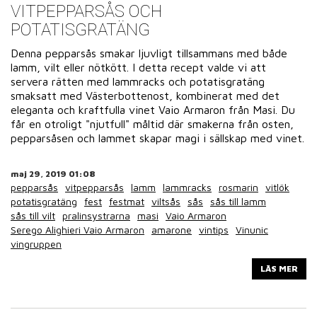
VITPEPPARSÅS OCH
POTATISGRATÄNG
Denna pepparsås smakar ljuvligt tillsammans med både
lamm, vilt eller nötkött. I detta recept valde vi att
servera rätten med lammracks och potatisgratäng
smaksatt med Västerbottenost, kombinerat med det
eleganta och kraftfulla vinet Vaio Armaron från Masi. Du
får en otroligt "njutfull" måltid där smakerna från osten,
pepparsåsen och lammet skapar magi i sällskap med vinet.
maj 29, 2019 01:08
pepparsås
vitpepparsås
lamm
lammracks
rosmarin
vitlök
potatisgratäng
fest
festmat
viltsås
sås
sås till lamm
sås till vilt
pralinsystrarna
masi
Vaio Armaron
Serego Alighieri Vaio Armaron
amarone
vintips
Vinunic
vingruppen
LÄS MER