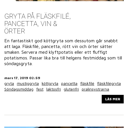
GRYTA PÅ FLÄSKFILÉ,
PANCETTA, VIN &
ÖRTER
En fantastiskt god köttgryta som dessutom går snabbt
att laga. Fläskfilé, pancetta, rött vin och örter sätter
smaken. Servera med klyftpotatis eller ett fluffigt
potatismos. Passar lika bra till helgens festmiddag som till
söndagsgryta.
mars 17, 2019 02:59
gryta
mustiggryta
köttgryta
pancetta
fläskfilé
fläskfilégryta
Söndagsmiddag
fest
laktosfri
glutenfri
pralinsystrarna
LÄS MER