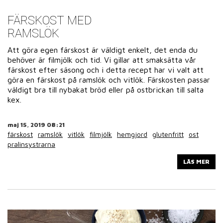
FÄRSKOST MED
RAMSLÖK
Att göra egen färskost är väldigt enkelt, det enda du
behöver är filmjölk och tid. Vi gillar att smaksätta vår
färskost efter säsong och i detta recept har vi valt att
göra en färskost på ramslök och vitlök. Färskosten passar
väldigt bra till nybakat bröd eller på ostbrickan till salta
kex.
maj 15, 2019 08:21
färskost
ramslök
vitlök
filmjölk
hemgjord
glutenfritt
ost
pralinsystrarna
LÄS MER