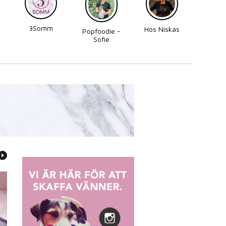
3Somm
Made
Hos Niskas
Popfoodie -
Perni
Sofie
Zettergren
Bonnevier