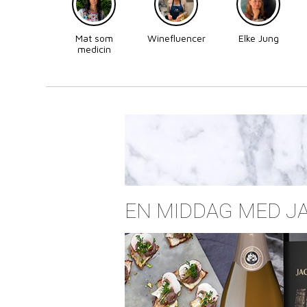
Mat som
Winefluencer
Elke Jung
medicin
EN MIDDAG MED J