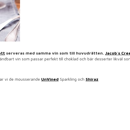
ott
serveras med samma vin som till huvudrätten.
Jacob´s Cre
ändbart vin som passar perfekt till choklad och bär desserter likväl so
erar vi de mousserande
UnVined
Sparkling och
Shiraz