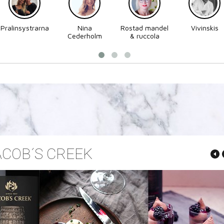
Pralinsystrarna
Nina
Rostad mandel
Vivinskis
Cederholm
& ruccola
ACOB´S CREEK