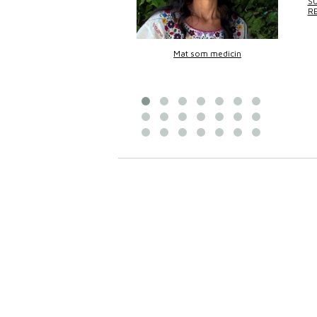
SU
R
Bittans mat
Mat som medicin