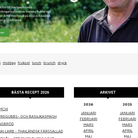
a
middag
frukost
lunch
brunch
dryck
BÄSTA RECEPT 2026
ARKIVET
2026
2025
MCHI
WINEFLUENCER
ELKE JUNG
PRALINS
JANUARI
JANUARI
ORDGUBBS- OCH BASILIKASMASH
FEBRUARI
FEBRUARI
INSBRÖD
MARS
MARS
APRIL
APRIL
AI LARB - THAILÄNDSK FÄRSSALLAD
MAJ
MAJ