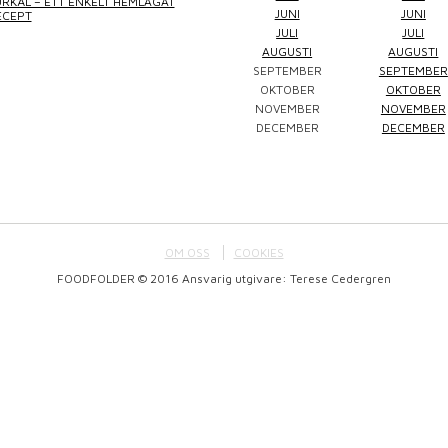
RKÅL – ETT ENKELT HEMLAGAT
JUNI
JUNI
ECEPT
JULI
JULI
AUGUSTI
AUGUSTI
SEPTEMBER
SEPTEMBER
Winefluencer
Elke Jung
Pralinsy
OKTOBER
OKTOBER
NOVEMBER
NOVEMBER
DECEMBER
DECEMBER
OM OSS
COOKIES
FOODFOLDER © 2016 Ansvarig utgivare: Terese Cedergren