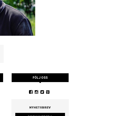
FÖLJ OSS
YSTRARNA
NINA CEDERHOLM
PIA WALL ROSTAD MA
RUCCOLA
NYHETSBREV