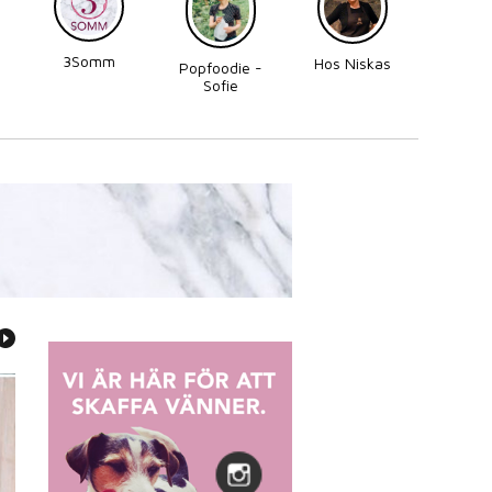
3Somm
Made
Hos Niskas
Popfoodie -
Perni
Sofie
Zettergren
Bonnevier