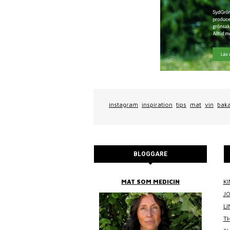
instagram
inspiration
tips
mat
vin
bak
BLOGGARE
BITTANS MAT
MAT SOM MEDICIN
KI
J
L
TH