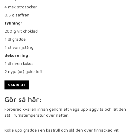
4
msk strösocker
0,5
g saffran
fyllning:
200
g vit choklad
1
dl grädde
1
st vaniljstång
dekorering:
1
dl riven kokos
2
nypa(or) guldstoft
SKRIV UT
Gör så här:
Förbered kvällen innan genom att väga upp äggvita och låt den
stå i rumstemperatur över natten.
Koka upp grädde i en kastrull och slå den över finhackad vit