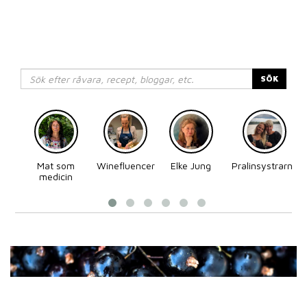
SÖK
Mat som
Winefluencer
Elke Jung
Pralinsystrarna
medicin