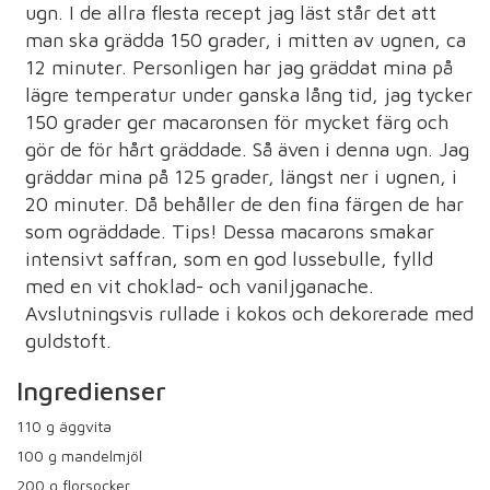
ugn. I de allra flesta recept jag läst står det att
man ska grädda 150 grader, i mitten av ugnen, ca
12 minuter. Personligen har jag gräddat mina på
lägre temperatur under ganska lång tid, jag tycker
150 grader ger macaronsen för mycket färg och
gör de för hårt gräddade. Så även i denna ugn. Jag
gräddar mina på 125 grader, längst ner i ugnen, i
20 minuter. Då behåller de den fina färgen de har
som ogräddade. Tips! Dessa macarons smakar
intensivt saffran, som en god lussebulle, fylld
med en vit choklad- och vaniljganache.
Avslutningsvis rullade i kokos och dekorerade med
guldstoft.
Ingredienser
110
g äggvita
100
g mandelmjöl
200
g florsocker