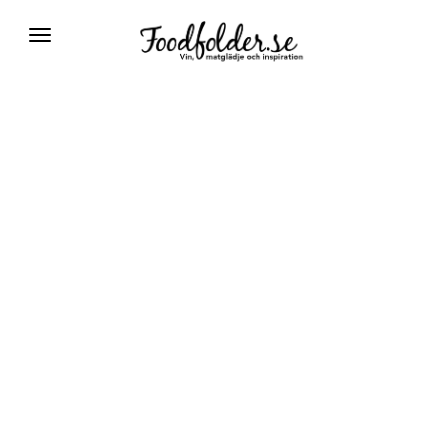
Växla
navigering