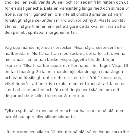
choklad i en skål. Vända 30 sek och rör sedan från mitten och ut
för en slät ganache. Dela en vaniljstång längs med och skrapa ur
fröna, rör ner i ganachen. Om inte all choklad smälter så värm
försiktigt några sekunder i mikro och rör på nytt. Plasta och låt
stelna i några timmar, enklast att göra detta kvällen innan så är
den perfekt spritsbar morgonen efter.
Väg upp mandelmjöl och florsocker. Mixa några sekunder i en
matberedare. Mortla saffran med sockret, detta för att utvinna
mer smak. I en annan bunke, vispa äggvita tills det börjar
skumma. Tillsätt saffranssockret efter hand, lite i taget. Vispa till
en fast maräng. Sikta ner mandelmjölblandningen i marängen
och vänd försiktigt runt smeten tills den är i ”rätt” konsistens,
vilket är svårt att beskriva exakt, men mitt knep är att ta en del
smet på slickepotten och låta det ringla ner i skålen, om det
ringlar och inte faller i klumpar är den klar.
Fyll en spritspåse med smeten och spritsa rundlar på plåt med
bakplåtspapper eller silikonbakmattor.
Låt macaronsen vila ca 30 minuter på plåt så de hinner torka lite