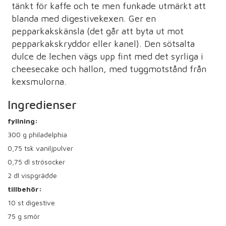
tänkt för kaffe och te men funkade utmärkt att
blanda med digestivekexen. Ger en
pepparkakskänsla (det går att byta ut mot
pepparkakskryddor eller kanel). Den sötsalta
dulce de lechen vägs upp fint med det syrliga i
cheesecake och hallon, med tuggmotstånd från
kexsmulorna.
Ingredienser
fyllning:
300
g philadelphia
0,75
tsk vaniljpulver
0,75
dl strösocker
2
dl vispgrädde
tillbehör:
10
st digestive
75
g smör