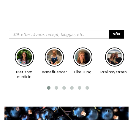
SÖK
Mat som
Winefluencer
Elke Jung
Pralinsystrarna
medicin