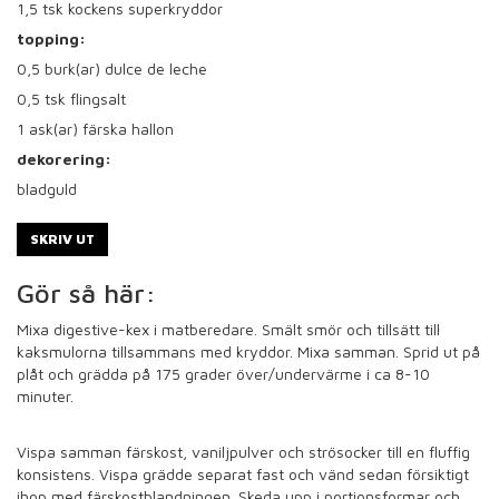
1,5
tsk kockens superkryddor
topping:
0,5
burk(ar) dulce de leche
0,5
tsk flingsalt
1
ask(ar) färska hallon
dekorering:
bladguld
SKRIV UT
Gör så här:
Mixa digestive-kex i matberedare. Smält smör och tillsätt till
kaksmulorna tillsammans med kryddor. Mixa samman. Sprid ut på
plåt och grädda på 175 grader över/undervärme i ca 8-10
minuter.
Vispa samman färskost, vaniljpulver och strösocker till en fluffig
konsistens. Vispa grädde separat fast och vänd sedan försiktigt
ihop med färskostblandningen. Skeda upp i portionsformar och