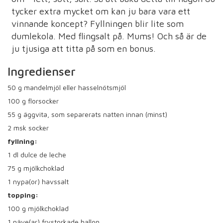
tycker extra mycket om kan ju bara vara ett
vinnande koncept? Fyllningen blir lite som
dumlekola. Med flingsalt på. Mums! Och så är de
ju tjusiga att titta på som en bonus.
Ingredienser
50
g mandelmjöl eller hasselnötsmjöl
100
g florsocker
55
g äggvita, som separerats natten innan (minst)
2
msk socker
fyllning:
1
dl dulce de leche
75
g mjölkchoklad
1
nypa(or) havssalt
topping:
100
g mjölkchoklad
1
näve(ar) frystorkade hallon