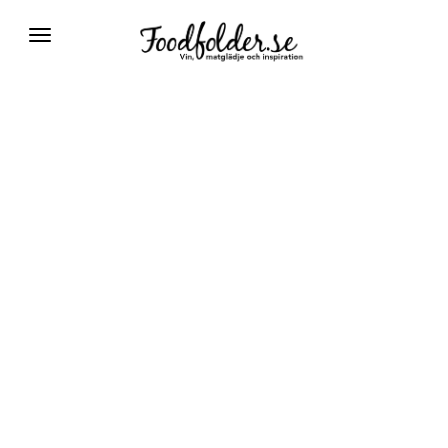
Växla
navigering