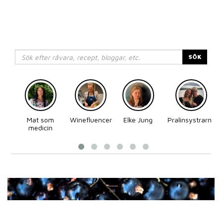
SÖK
Mat som
Winefluencer
Elke Jung
Pralinsystrarna
medicin