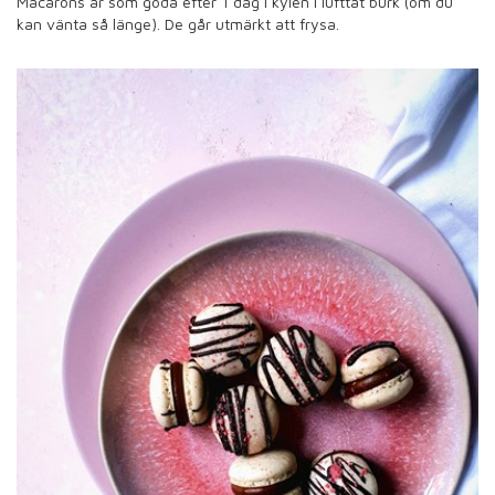
Macarons är som goda efter 1 dag i kylen i lufttät burk (om du
kan vänta så länge). De går utmärkt att frysa.