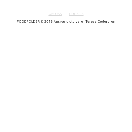
OM OSS
COOKIES
FOODFOLDER © 2016 Ansvarig utgivare: Terese Cedergren