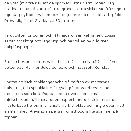
på ytan (mindre risk att de spricker i ugn). Värm ugnen. Jag
gräddar mina på varmluft 100 grader. Detta skiljer sig från ugn till
ugn. Jag flyttade nyligen och fick justera då mitt sätt att grädda.
Prova dig fram! Grädda ca 30 minuter.
Ta ut plåten ur ugnen och låt macaronsen kallna helt. Lossa
sedan försiktigt och lägg upp och ner på en ny plåt med
bakplåtspapper.
Smält chokladen i intervaller i micro (rör emellanåt) eller över
vattenbad. Rör ner dulce de leche och havssalt. Rör slät.
Spritsa en klick chokladganache på hälften av macarons-
halvorna, och sprinkla lite flingsalt på. Använd resterande
macarons som lock. Doppa sedan ovansidan i smält
mjölkchoklad, håll macaronen upp och ner och dekorera med
frystorkade hallon. Eller smält mörk choklad och ringla över med
en liten sked. Använd en pensel för att pudra lite skimmer på
toppen.