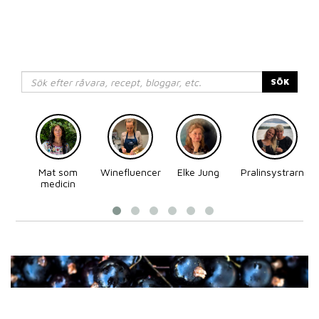
SÖK
Mat som
Winefluencer
Elke Jung
Pralinsystrarna
medicin