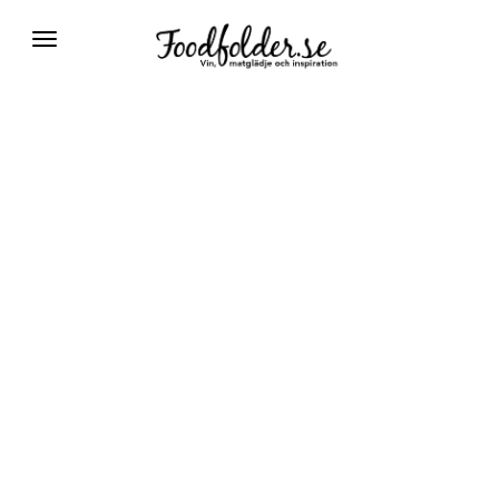
Växla
navigering