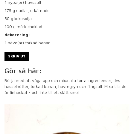
1
nypa(or) havssalt
175
g dadlar, urkärnade
50
g kokosolja
100
g mörk choklad
dekorering:
1
näve(ar) torkad banan
SKRIV UT
Gör så här:
Börja med att väga upp och mixa alla torra ingredienser, dvs
hasselnötter, torkad banan, havregryn och flingsalt. Mixa tills de
är finhackat - och inte till ett slätt smul.