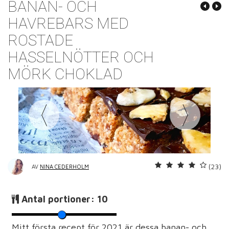
BANAN- OCH
HAVREBARS MED
ROSTADE
HASSELNÖTTER OCH
MÖRK CHOKLAD
(23)
AV
NINA CEDERHOLM
Antal portioner:
10
Mitt första recept för 2021 är dessa banan- och