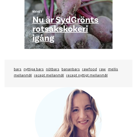
bars
nyttiga bars
nötbars
bananbars
rawfood
raw
mellis
mellanmål
recept mellanmål
recept nyttigt mellanmål