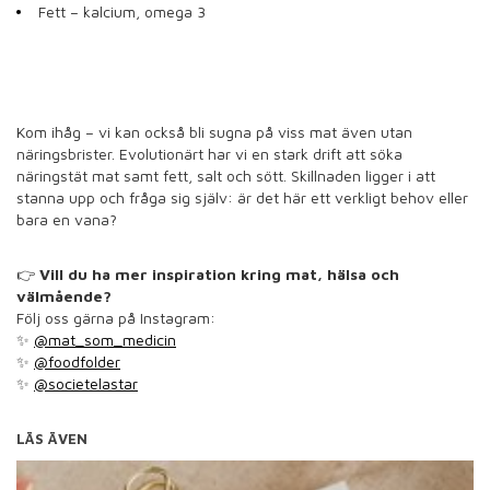
Fett – kalcium, omega 3
Kom ihåg – vi kan också bli sugna på viss mat även utan
näringsbrister. Evolutionärt har vi en stark drift att söka
näringstät mat samt fett, salt och sött. Skillnaden ligger i att
stanna upp och fråga sig själv: är det här ett verkligt behov eller
bara en vana?
👉
Vill du ha mer inspiration kring mat, hälsa och
välmående?
Följ oss gärna på Instagram:
✨
@mat_som_medicin
✨
@foodfolder
✨
@societelastar
LÄS ÄVEN