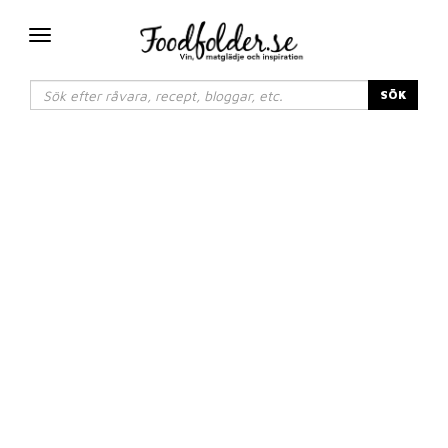
Växla
navigering
SÖK