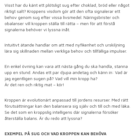
Visst har du känt ett plötsligt sug efter choklad, bröd eller något
riktigt salt? Kroppens visdom gör att den ofta signalerar ett
behov genom sug efter vissa livsmedel. Näringsbrister och
obalanser vill kroppen ställa till rätta – men för att förstå
signalerna behöver vi lyssna inåt.
Intuitivt ätande handlar om att med nyfikenhet och urskiljning
lära sig skillnaden mellan verkliga behov och tillfälliga impulser.
En enkel övning kan vara att nästa gång du ska handla, stanna
upp en stund. Andas ett par djupa andetag och känn in: Vad är
jag egentligen sugen på? Vad vill min kropp ha?
Är det ren och riktig mat – kör!
Kroppen är evolutionärt anpassad till jordens resurser. Med rätt
förutsättningar kan den balansera sig själv och till och med läka.
Se det som en kroppslig intelligens där signalerna försöker
återställa balans. Är du redo att lyssna?
EXEMPEL PÅ SUG OCH VAD KROPPEN KAN BEHÖVA