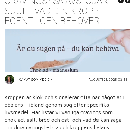
CRAVINGS? SÅ AVSLÖJAR
SUGET VAD DIN KROPP
EGENTLIGEN BEHÖVER
AV
MAT SOM MEDICIN
AUGUSTI 21, 2025 02:45
Kroppen är klok och signalerar ofta när något är i
obalans – ibland genom sug efter specifika
livsmedel. Här listar vi vanliga cravings som
choklad, salt, bröd och ost, och vad de kan säga
om dina näringsbehov och kroppens balans.