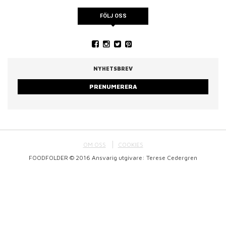
FÖLJ OSS
NYHETSBREV
PRENUMERERA
OM OSS
COOKIES
FOODFOLDER © 2016 Ansvarig utgivare: Terese Cedergren