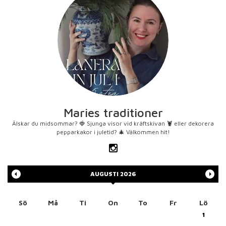
Maries traditioner
Älskar du midsommar? 🍓 Sjunga visor vid kräftskivan 🦞 eller dekorera
pepparkakor i juletid? 🎄 Välkommen hit!
AUGUSTI
2026
Sö
Må
Ti
On
To
Fr
Lö
1