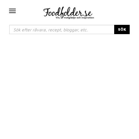
Växla
navigering
SÖK