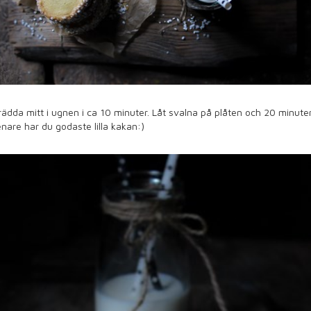
ädda mitt i ugnen i ca 10 minuter. Låt svalna på plåten och 20 minute
nare har du godaste lilla kakan:)