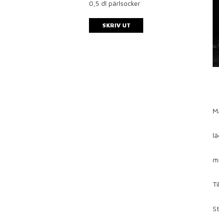
0,5
dl pärlsocker
SKRIV UT
M
lä
mi
Ti
St