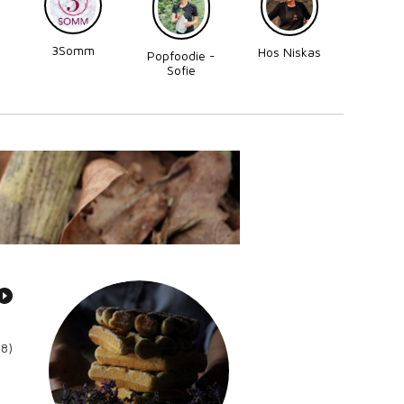
3Somm
Made
Hos Niskas
Popfoodie -
Perni
Sofie
Zettergren
Bonnevier
28)