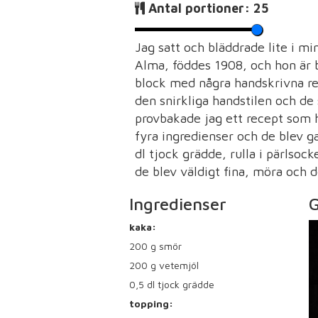
Antal portioner:
25
Jag satt och bläddrade lite i 
Alma, föddes 1908, och hon är bo
block med några handskrivna re
den snirkliga handstilen och de 
provbakade jag ett recept som 
fyra ingredienser och de blev g
dl tjock grädde, rulla i pärlsoc
de blev väldigt fina, möra och d
Ingredienser
G
kaka:
200
g smör
200
g vetemjöl
0,5
dl tjock grädde
topping: