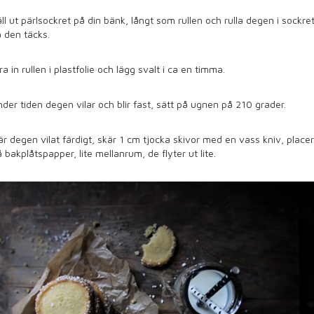
ll ut pärlsockret på din bänk, långt som rullen och rulla degen i sockre
 den täcks.
ra in rullen i plastfolie och lägg svalt i ca en timma.
der tiden degen vilar och blir fast, sätt på ugnen på 210 grader.
r degen vilat färdigt, skär 1 cm tjocka skivor med en vass kniv, place
 bakplåtspapper, lite mellanrum, de flyter ut lite.