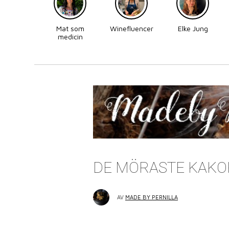
Mat som
Winefluencer
Elke Jung
medicin
DE MÖRASTE KAKO
AV
MADE BY PERNILLA