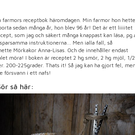
min farmors receptbok häromdagen. Min farmor hon hett
rta sedan många år, hon blev 96 år! Det är ett liiiitet
cept, som jag och säkert många knappast kan läsa, pg.
sparsamma instruktionerna... Men ialla fall, så
hette Mörkakor Anna-Lisas. Och de innehåller endast
alet möra! I boken är receptet 2 hg smör, 2 hg mjöl, 1/2
ker. 200-225grader. Thats it! Så jag kan ha gjort fel, me
e försvann i ett nafs!
ör så här: