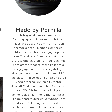
e
Made by Pernilla
a
En fotografisk bak och mat sida!
Bakning ligger mig varmt om hjärtat!
Klassiska bakverk som mormor och
farmor gjorde. Husmanskost är en
utdöende tradition, som jag hoppas
n
kan föra vidare. Mina recept är inte
professionella, utan framtagna av mig
som amatörbagare. Vissa kallar mig
surgegsgalen en del surdegstokig...
vilket jag tar som en komplimang!! För
jag älskar min surdeg! Bor på en gård i
vackra Mårdaklev, en bit utanför
Ullared! Med min man och två söner 23
och 20. Där har vi också några
jakthundar, en jämthund Blanka, våran
lilla (nu tant) foxterrier Bettyboop, och
en drever Bella. Jag tycker också om
att laga god mat, till många och helst
av närproducerat och ekologiskt så