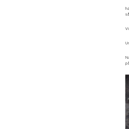
hä
så
Vi
Un
Nä
på