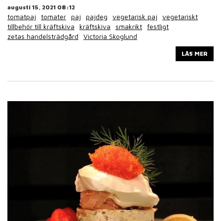
augusti 15, 2021 08:12
tomatpaj
tomater
paj
pajdeg
vegetarisk paj
vegetariskt
tillbehör till kräftskiva
kräftskiva
smakrikt
festligt
zetas handelsträdgård
Victoria Skoglund
LÄS MER