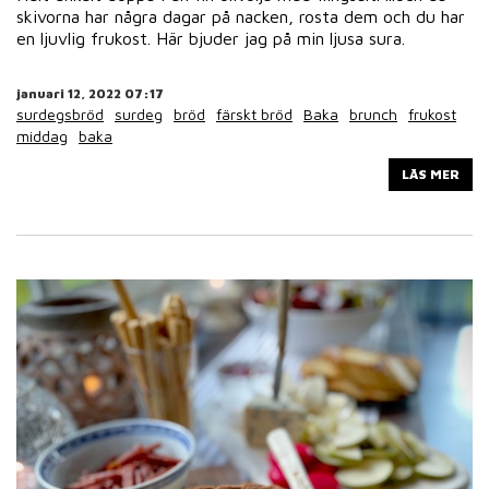
skivorna har några dagar på nacken, rosta dem och du har
en ljuvlig frukost. Här bjuder jag på min ljusa sura.
januari 12, 2022 07:17
surdegsbröd
surdeg
bröd
färskt bröd
Baka
brunch
frukost
middag
baka
LÄS MER