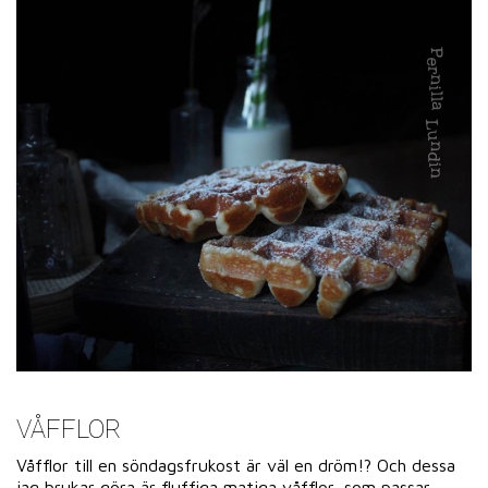
VÅFFLOR
Våfflor till en söndagsfrukost är väl en dröm!? Och dessa
jag brukar göra är fluffiga matiga våfflor, som passar