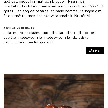
god ost, något krämigt och kryddor! Passar på
knäckebröd och kex, men även som dipp och som "sås" till
grillat! Jag tog de ostarna jag hade hemma, så ingen ost
är ett måste, men den ska vara smakrik. Nu kör vi!
april 03, 2018 05:46
ostkräm
lyxig oxtkräm
dipp
till grillat
till kex
till bröd
ost
potkäse
madebypernilla
made by pernilla
ekologiskt
närproducerat
marfotografering
LÄS MER