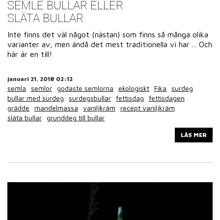
SEMLE BULLAR ELLER
SLÄTA BULLAR
Inte finns det väl något (nästan) som finns så många olika
varianter av, men ändå det mest traditionella vi har ... Och
här är en till!
januari 21, 2018 02:12
semla
semlor
godaste semlorna
ekologiskt
Fika
surdeg
bullar med surdeg
surdegsbullar
fettisdag
fettisdagen
grädde
mandelmassa
vaniljkräm
recept vaniljkräm
släta bullar
grunddeg till bullar
LÄS MER