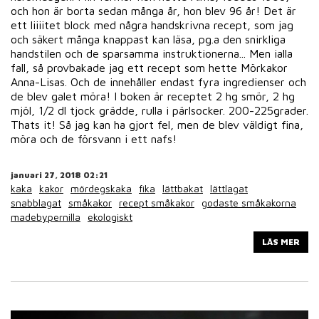
och hon är borta sedan många år, hon blev 96 år! Det är
ett liiiitet block med några handskrivna recept, som jag
och säkert många knappast kan läsa, pg.a den snirkliga
handstilen och de sparsamma instruktionerna... Men ialla
fall, så provbakade jag ett recept som hette Mörkakor
Anna-Lisas. Och de innehåller endast fyra ingredienser och
de blev galet möra! I boken är receptet 2 hg smör, 2 hg
mjöl, 1/2 dl tjock grädde, rulla i pärlsocker. 200-225grader.
Thats it! Så jag kan ha gjort fel, men de blev väldigt fina,
möra och de försvann i ett nafs!
januari 27, 2018 02:21
kaka
kakor
mördegskaka
fika
lättbakat
lättlagat
snabblagat
småkakor
recept småkakor
godaste småkakorna
madebypernilla
ekologiskt
LÄS MER