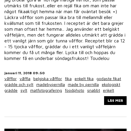
utmärks till frukost...eller en rejäl fika om man inte har
något fikaaktigt hemma när man får oväntat besök =)
Läckra våfflor som passar lika bra till mellanmål eller
kvällsmat som till frukosten. I receptet är det bara grejer
som man oftast har hemma... Jag använder ett belgiskt
våffeljärn, men det fungerar alldeles utmärkt att grädda i
ett vanilgt järn som gör tunna våfflor. Receptet blir ca 12
- 15 tjocka våfflor, gräddar du i ett vanligt våffeljärn
kommer du få ut många fler. Lycka till och hoppas du
kommer få en underbar söndagsfrukost! Toudelou
januari 11, 2018 09:50
våfflor
våffla
belgiska våfflor
fika
enkelt fika
godaste fikat
grädde och sylt
madebypernilla
made by pernilla
ekologiskt
grädde
sylt
matfotografering
foodphoto
snabbt
enkelt
LÄS MER