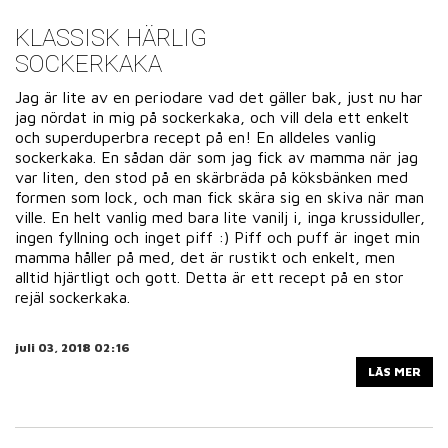
KLASSISK HÄRLIG
SOCKERKAKA
Jag är lite av en periodare vad det gäller bak, just nu har
jag nördat in mig på sockerkaka, och vill dela ett enkelt
och superduperbra recept på en! En alldeles vanlig
sockerkaka. En sådan där som jag fick av mamma när jag
var liten, den stod på en skärbräda på köksbänken med
formen som lock, och man fick skära sig en skiva när man
ville. En helt vanlig med bara lite vanilj i, inga krussiduller,
ingen fyllning och inget piff :) Piff och puff är inget min
mamma håller på med, det är rustikt och enkelt, men
alltid hjärtligt och gott. Detta är ett recept på en stor
rejäl sockerkaka.
juli 03, 2018 02:16
LÄS MER