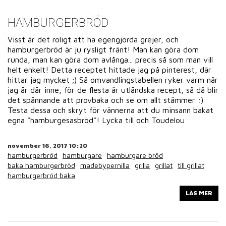
HAMBURGERBRÖD
Visst är det roligt att ha egengjorda grejer, och
hamburgerbröd är ju rysligt fränt! Man kan göra dom
runda, man kan göra dom avlånga... precis så som man vill
helt enkelt! Detta receptet hittade jag på pinterest, där
hittar jag mycket ;) Så omvandlingstabellen ryker varm när
jag är där inne, för de flesta är utländska recept, så då blir
det spännande att provbaka och se om allt stämmer :)
Testa dessa och skryt för vännerna att du minsann bakat
egna "hamburgesasbröd"! Lycka till och Toudelou
november 16, 2017 10:20
hamburgerbröd
hamburgare
hamburgare bröd
baka hamburgerbröd
madebypernilla
grilla
grillat
till grillat
hamburgerbröd baka
LÄS MER