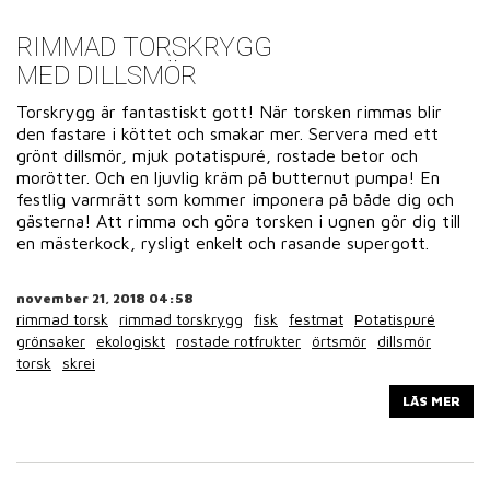
RIMMAD TORSKRYGG
MED DILLSMÖR
Torskrygg är fantastiskt gott! När torsken rimmas blir
den fastare i köttet och smakar mer. Servera med ett
grönt dillsmör, mjuk potatispuré, rostade betor och
morötter. Och en ljuvlig kräm på butternut pumpa! En
festlig varmrätt som kommer imponera på både dig och
gästerna! Att rimma och göra torsken i ugnen gör dig till
en mästerkock, rysligt enkelt och rasande supergott.
november 21, 2018 04:58
rimmad torsk
rimmad torskrygg
fisk
festmat
Potatispuré
grönsaker
ekologiskt
rostade rotfrukter
örtsmör
dillsmör
torsk
skrei
LÄS MER