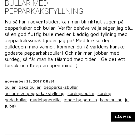
BULLAR MED
PEPPARKAKSFYLLNING
Nu så här i adventstider, kan man bli riktigt sugen på
pepparkakor och bullar! Varför behöva välja säger jag då...
så en god fluffig bulle med en kladdig god fyllning med
pepparkakssmak bjuder jag på! Med lite surdeg i
bulldegen mina vänner, kommer du få världens kanske
godaste pepparkaksbullar! Och när man jobbar med
surdeg, så får man ha tålamod med tiden... Ge det ett
försök och Keep an open mind :)
november 22, 2017 08:51
bullar
baka bullar
pepparkaksbullar
bullar med pepparkaksfyllning
surdegsbullar
surdeg
goda bullar
madebypernilla
made by pernilla
kanelbullar
jul
julbak
LÄS MER