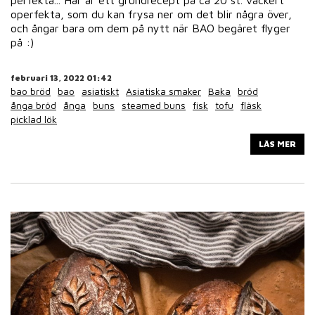
perfekta... Här är ett grundrecept på ca 20 st. vackert
operfekta, som du kan frysa ner om det blir några över,
och ångar bara om dem på nytt när BAO begäret flyger
på :)
februari 13, 2022 01:42
bao bröd
bao
asiatiskt
Asiatiska smaker
Baka
bröd
ånga bröd
ånga
buns
steamed buns
fisk
tofu
fläsk
picklad lök
LÄS MER