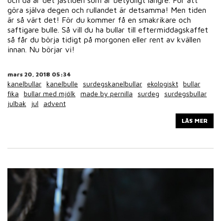
och då är det jästiden som är betydligt längre. För att
göra själva degen och rullandet är detsamma! Men tiden
är så värt det! För du kommer få en smakrikare och
saftigare bulle. Så vill du ha bullar till eftermiddagskaffet
så får du börja tidigt på morgonen eller rent av kvällen
innan. Nu börjar vi!
mars 20, 2018 05:34
kanelbullar
kanelbulle
surdegskanelbullar
ekologiskt
bullar
fika
bullar med mjölk
made by pernilla
surdeg
surdegsbullar
julbak
jul
advent
LÄS MER