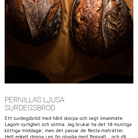
PERNILLAS LJUSA
SURDEGSBRÖD
Ett surdegsbröd med hård skorpa och segt innanmäte.
Lagom syrlighet och sötma. Jag brukar ha det till mustiga
köttiga middagar, men det passar de flesta maträtter.
Helt enkelt doppa i en fin olivolja med flingsalt. ...och då