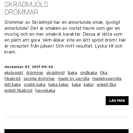
SKRÄDMJÖLS
DRÖMMAR
Drömmar av Skrädmjöl har en annorlunda smak, ljuvligt
annorlunda! Det är smaken av rostat havre som ger en
mustig och en mer smakrik karaktär. Dessa är lätta som
en plätt att göra. Vem älskar inte en lätt spröd dröm! Här
är receptet från påsen! Och mitt resultat. Lycka till och
kram.
december 07, 2017 09:55
ekologiskt
drömmar
skrädmjöl
Baka
småkaka
Fika
Fikabröd
spröda drömmar
made by pernilla
madebypernilla
lätt kaka
snabb kaka
baka kakor
kaka
kakor
enkelt fika
enkelt fikabröd
havrekaka
LÄS MER