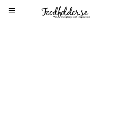
Växla
navigering