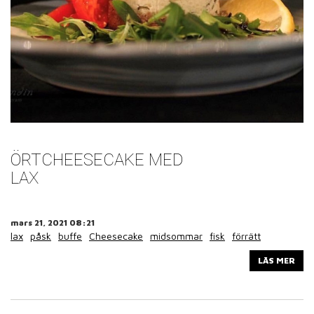
ÖRTCHEESECAKE MED
LAX
mars 21, 2021 08:21
lax
påsk
buffe
Cheesecake
midsommar
fisk
förrätt
LÄS MER