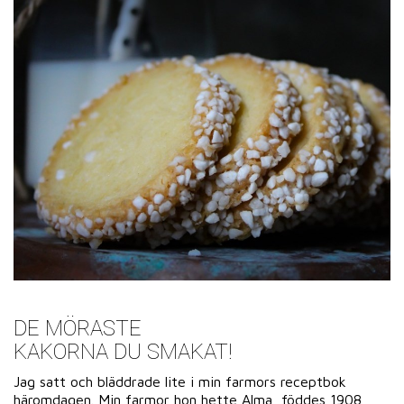
DE MÖRASTE
KAKORNA DU SMAKAT!
Jag satt och bläddrade lite i min farmors receptbok
häromdagen. Min farmor hon hette Alma, föddes 1908,