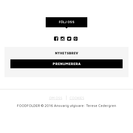
FÖLJ OSS
NYHETSBREV
PRENUMERERA
OM OSS
COOKIES
FOODFOLDER © 2016 Ansvarig utgivare: Terese Cedergren