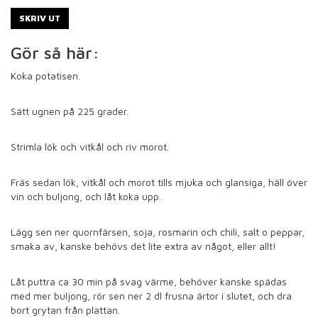
SKRIV UT
Gör så här:
Koka potatisen.
Sätt ugnen på 225 grader.
Strimla lök och vitkål och riv morot.
Fräs sedan lök, vitkål och morot tills mjuka och glansiga, häll över
vin och buljong, och låt koka upp.
Lägg sen ner quornfärsen, soja, rosmarin och chili, salt o peppar,
smaka av, kanske behövs det lite extra av något, eller allt!
Låt puttra ca 30 min på svag värme, behöver kanske spädas
med mer buljong, rör sen ner 2 dl frusna ärtor i slutet, och dra
bort grytan från plattan.