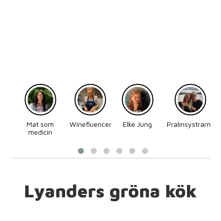
Mat som
Winefluencer
Elke Jung
Pralinsystrarna
medicin
Lyanders gröna kök