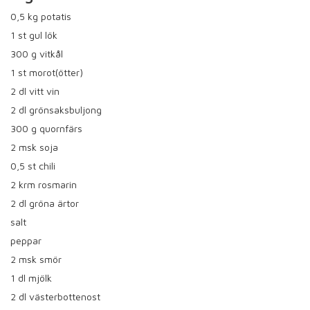
0,5
kg potatis
1
st gul lök
300
g vitkål
1
st morot(ötter)
2
dl vitt vin
2
dl grönsaksbuljong
300
g quornfärs
2
msk soja
0,5
st chili
2
krm rosmarin
2
dl gröna ärtor
salt
peppar
2
msk smör
1
dl mjölk
2
dl västerbottenost