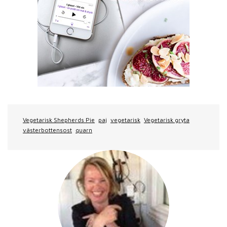
Vegetarisk Shepherds Pie
paj
vegetarisk
Vegetarisk gryta
västerbottensost
quarn