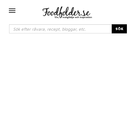
Växla
navigering
SÖK