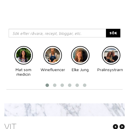
SÖK
Mat som
Winefluencer
Elke Jung
Pralinsystrarna
medicin
VIT