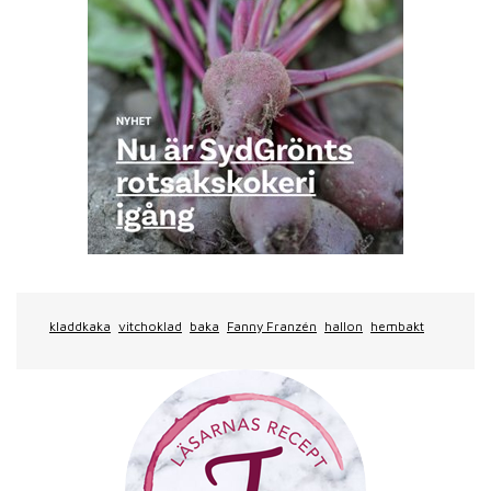
kladdkaka
vitchoklad
baka
Fanny Franzén
hallon
hembakt