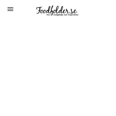
Växla
navigering