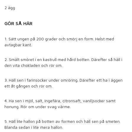
2 ägg
GÖR SÅ HÄR
1. Sätt ungen på 200 grader och smörj en form. Helst med
avtagbar kant.
2. Smält smöret i en kastrull med hård botten. Därefter så häll i
den vita chokladen och rör om.
3. Häll sen i farinsocker under omröring. Därefter ett ha i äggen
ett åt gången och rör om.
4. Ha sen i mjöl, salt, Ingefära, citronsaft, vaniljsocker samt
honung. Rör om under svag värme.
5. Häll lite hallon på botten av formen och häll sen på smeten.
Blanda sedan i lite mera hallon.