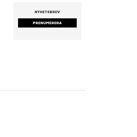
NYHETSBREV
PRENUMERERA
strarna
Nina Cederholm
Rostad mandel & ruc