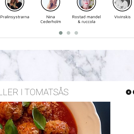
Pralinsystrarna
Nina
Rostad mandel
Vivinskis
Cederholm
& ruccola
LER I TOMATSÅS