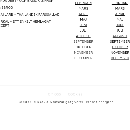
ORDGUBBS- OCH BASILIKASMASH
FEBRUARI
FEBRUARI
INSBRÖD
MARS
MARS
APRIL
APRIL
AI LARB - THAILÄNDSK FÄRSSALLAD
MAJ
MAJ
RKÅL – ETT ENKELT HEMLAGAT
JUNI
JUNI
ECEPT
JULI
JULI
AUGUSTI
AUGUSTI
SEPTEMBER
SEPTEMBER
Winefluencer
Elke Jung
Pralinsy
OKTOBER
OKTOBER
NOVEMBER
NOVEMBER
DECEMBER
DECEMBER
OM OSS
COOKIES
FOODFOLDER © 2016 Ansvarig utgivare: Terese Cedergren