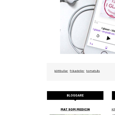
köttbullar
frikadeller
tomatsås
BLOGGARE
BITTANS MAT
MAT SOM MEDICIN
KI