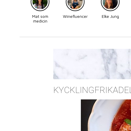
Mat som
Winefluencer
Elke Jung
medicin
KYCKLINGFRIKADEL