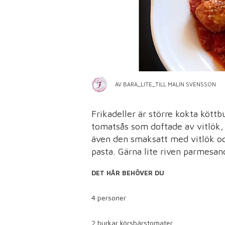
AV BARA_LITE_TILL MALIN SVENSSON
Frikadeller är större kokta köttbu
tomatsås som doftade av vitlök, 
även den smaksatt med vitlök och
pasta. Gärna lite riven parmesan
DET HÄR BEHÖVER DU
4 personer
2 burkar körsbärstomater