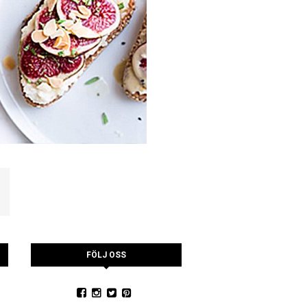
FÖLJ OSS
YSTRARNA
NINA CEDERHOLM
PIA WALL ROSTAD MA
RUCCOLA