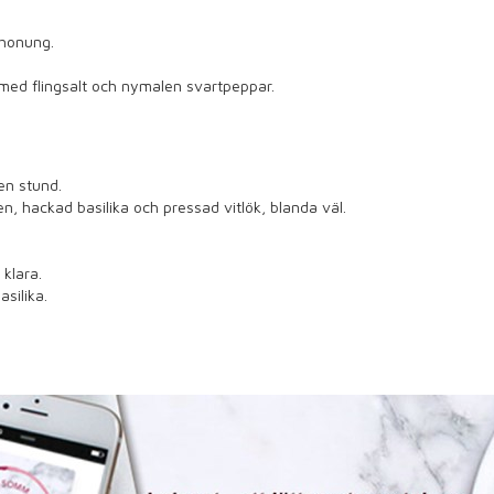
r honung.
 med flingsalt och nymalen svartpeppar.
en stund.
n, hackad basilika och pressad vitlök, blanda väl.
 klara.
silika.