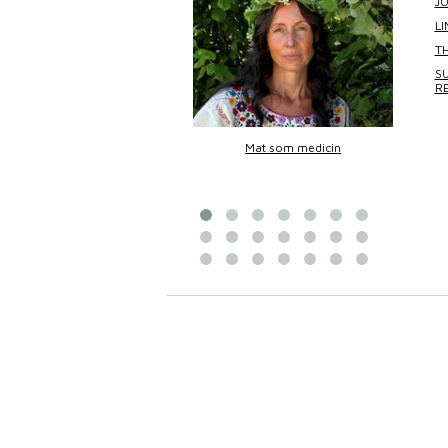
J
L
TH
SU
R
Bittans mat
Mat som medicin