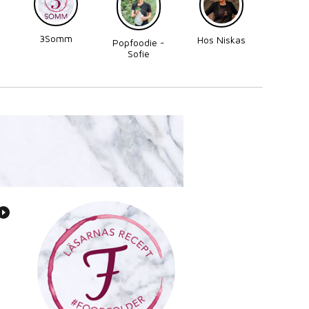
3Somm
Made
Hos Niskas
Popfoodie -
Perni
Sofie
Zettergren
Bonnevier