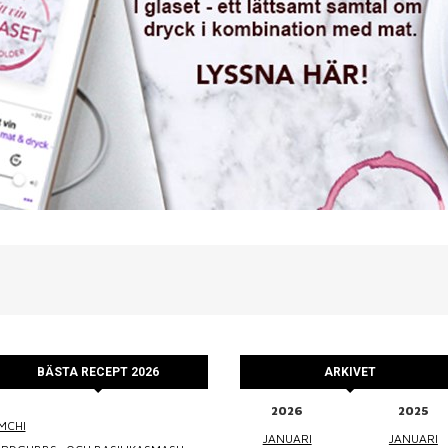
BÄSTA RECEPT 2026
ARKIVET
2026
2025
MCHI
WINEFLUENCER
ELKE JUNG
PRALINS
JANUARI
JANUARI