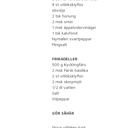
4 st vitlöksklyftor
olivolja
2 tsk honung
2 msk smör
1 msk äppelcidervinäger
1 tsk kalvfond
Nymalen svartpeppar
Flingsalt
FRIKADELLER
500 g Kycklingfärs
2 msk Färsk basilika
2 st vitlöksklyftor
2 msk skorpmjöl
1/2 dl vatten
Salt
Vitpeppar
GÖR SÅHÄR
Skiva vitlöken tunt.