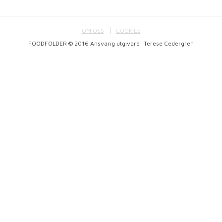
OM OSS
COOKIES
FOODFOLDER © 2016 Ansvarig utgivare: Terese Cedergren