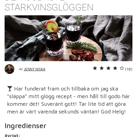
STARKVINSGLÖGGEN
(18)
AV
JENNY NISKA
Har funderat fram och tillbaka om jag ska
"släppa" mitt glögg recept - men håll till godo här
kommer det! Suveränt gott! Tar lite tid att göra
men är värt varenda sekunds väntan! God Helg!
Ingredienser
övrigt: