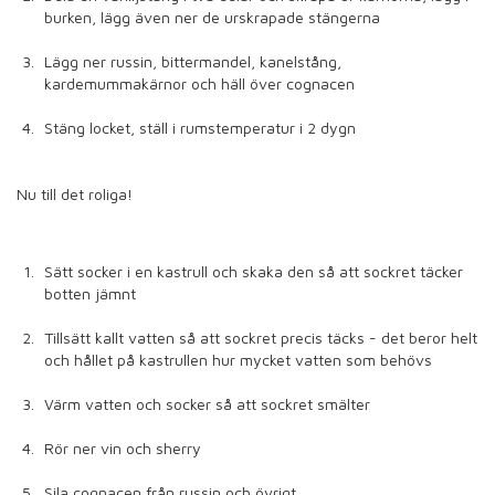
burken, lägg även ner de urskrapade stängerna
Lägg ner russin, bittermandel, kanelstång,
kardemummakärnor och häll över cognacen
Stäng locket, ställ i rumstemperatur i 2 dygn
Nu till det roliga!
Sätt socker i en kastrull och skaka den så att sockret täcker
botten jämnt
Tillsätt kallt vatten så att sockret precis täcks - det beror helt
och hållet på kastrullen hur mycket vatten som behövs
Värm vatten och socker så att sockret smälter
Rör ner vin och sherry
Sila cognacen från russin och övrigt