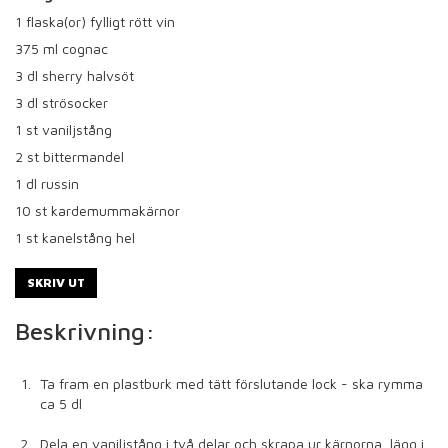
1
flaska(or) fylligt rött vin
375
ml cognac
3
dl sherry halvsöt
3
dl strösocker
1
st vaniljstång
2
st bittermandel
1
dl russin
10
st kardemummakärnor
1
st kanelstång hel
SKRIV UT
Beskrivning:
Ta fram en plastburk med tätt förslutande lock - ska rymma
ca 5 dl
Dela en vaniljstång i två delar och skrapa ur kärnorna, lägg i