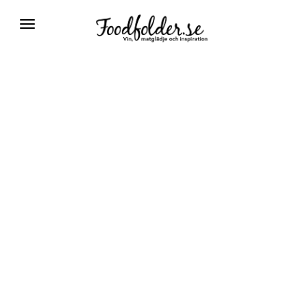
Växla
navigering