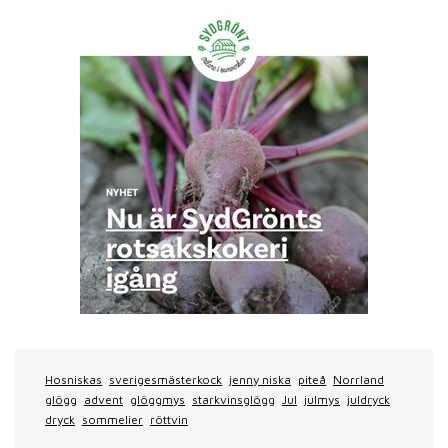
Hosniskas
sverigesmästerkock
jenny niska
piteå
Norrland
glögg
advent
glöggmys
starkvinsglögg
Jul
julmys
juldryck
dryck
sommelier
röttvin