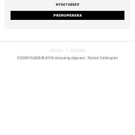
NYHETSBREV
PRENUMERERA
OM OSS
COOKIES
FOODFOLDER © 2016 Ansvarig utgivare: Terese Cedergren