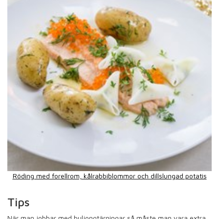
Röding med forellrom, kålrabbiblommor och dillslungad potatis
Tips
När man jobbar med buljongtärningar så måste man vara extra