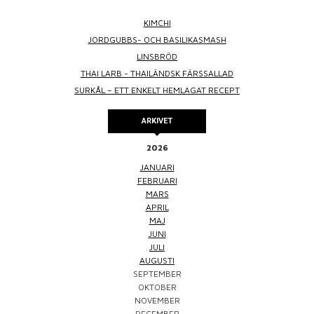
KIMCHI
JORDGUBBS- OCH BASILIKASMASH
LINSBRÖD
THAI LARB - THAILÄNDSK FÄRSSALLAD
SURKÅL – ETT ENKELT HEMLAGAT RECEPT
ARKIVET
2026
JANUARI
FEBRUARI
MARS
APRIL
MAJ
JUNI
JULI
AUGUSTI
SEPTEMBER
OKTOBER
NOVEMBER
DECEMBER