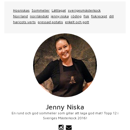
Hosniskas
Sommelier
Lättlagat
sverigesmästerkock
Norrland
norrländskt
jenny niska
röding
fisk
fiskrecept
dill
haricots verts
pressad potatis
enkelt och gott
Jenny Niska
En rund och god sommelier som gillar att laga god mat! Topp 12 i
Sveriges Mästerkock 2016!