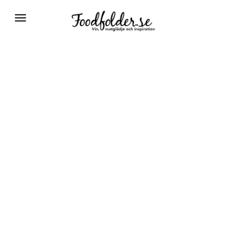
Växla
navigering