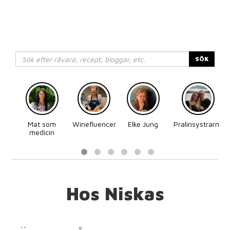
SÖK
Mat som
Winefluencer
Elke Jung
Pralinsystrarna
medicin
Hos Niskas