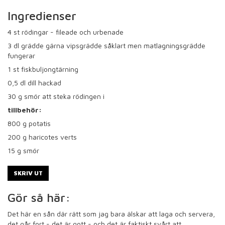
Ingredienser
4
st rödingar - fileade och urbenade
3
dl grädde gärna vipsgrädde såklart men matlagningsgrädde
fungerar
1
st fiskbuljongtärning
0,5
dl dill hackad
30
g smör att steka rödingen i
tillbehör:
800
g potatis
200
g haricotes verts
15
g smör
SKRIV UT
Gör så här:
Det här en sån där rätt som jag bara älskar att laga och servera,
det går fort - det är gott - och det är faktiskt svårt att