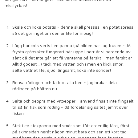
misslyckas!
Skala och koka potatis - denna skall pressas i en potatispress
så det gör inget om den är lite för mosig!
Lägg haricots verts i en panna (på bilden har jag frusen - JA
frysta grönsaker fungerar! här uppe i norr är vi beroende av
sånt då det inte går att få vantarna på färskt - men färskt är
Alltid godast....) täck med vatten och i men en klick smör,
salta vattnet lite, sjud långsamt, koka inte sönder!
Rensa rödingen och ta bort alla ben - jag brukar dela
rödingen på hälften nu.
Salta och peppra med vitpeppar - använd finsalt inte flingsalt
till så fin fisk som röding - då fördelar sig saltet jämnt över
fisken.
Stek i en stekpanna med smör som fått ordentlig färg, först
på skinnsidan neråt någon minut bara och sen ett kort tag
med köttsidan neråt, plocka upp ur pannan lägg åt sidan.