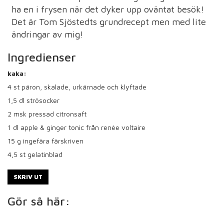
ha en i frysen när det dyker upp oväntat besök!
Det är Tom Sjöstedts grundrecept men med lite
ändringar av mig!
Ingredienser
kaka:
4
st päron, skalade, urkärnade och klyftade
1,5
dl strösocker
2
msk pressad citronsaft
1
dl apple & ginger tonic från renèe voltaire
15
g ingefära färskriven
4,5
st gelatinblad
SKRIV UT
Gör så här: