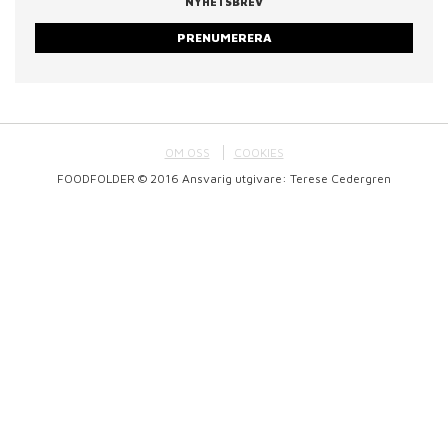
NYHETSBREV
PRENUMERERA
OM OSS
COOKIES
FOODFOLDER © 2016 Ansvarig utgivare: Terese Cedergren