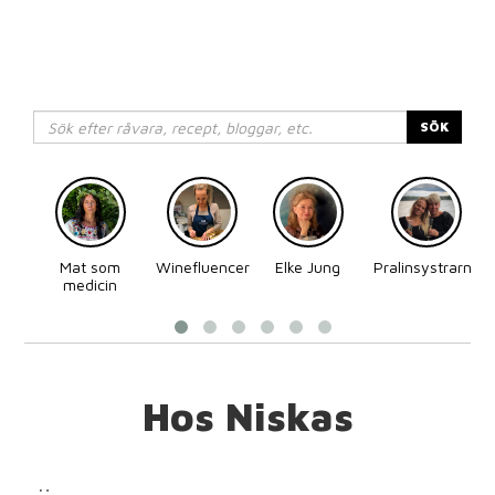
SÖK
Mat som
Winefluencer
Elke Jung
Pralinsystrarna
medicin
Hos Niskas