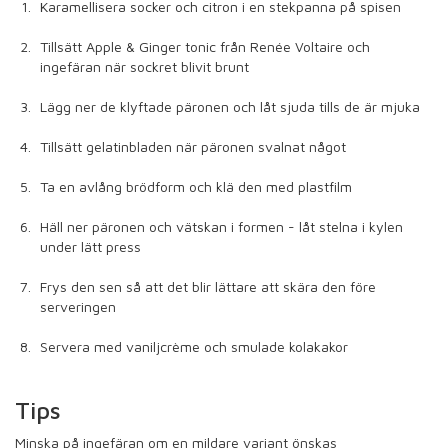
Karamellisera socker och citron i en stekpanna på spisen
Tillsätt Apple & Ginger tonic från Renée Voltaire och
ingefäran när sockret blivit brunt
Lägg ner de klyftade päronen och låt sjuda tills de är mjuka
Tillsätt gelatinbladen när päronen svalnat något
Ta en avlång brödform och klä den med plastfilm
Häll ner päronen och vätskan i formen - låt stelna i kylen
under lätt press
Frys den sen så att det blir lättare att skära den före
serveringen
Servera med vaniljcrème och smulade kolakakor
Tips
Minska på ingefäran om en mildare variant önskas