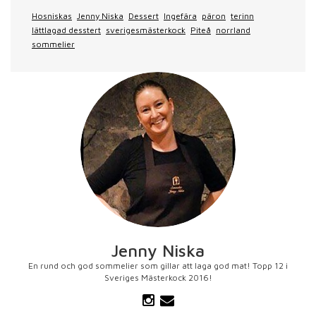
Hosniskas
Jenny Niska
Dessert
Ingefära
päron
terinn
lättlagad desstert
sverigesmästerkock
Piteå
norrland
sommelier
Jenny Niska
En rund och god sommelier som gillar att laga god mat! Topp 12 i
Sveriges Mästerkock 2016!