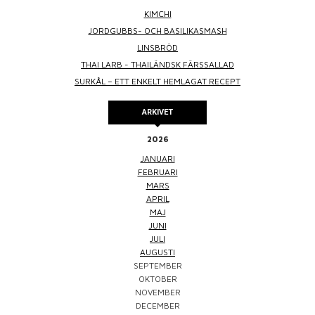
KIMCHI
JORDGUBBS- OCH BASILIKASMASH
LINSBRÖD
THAI LARB - THAILÄNDSK FÄRSSALLAD
SURKÅL – ETT ENKELT HEMLAGAT RECEPT
ARKIVET
2026
JANUARI
FEBRUARI
MARS
APRIL
MAJ
JUNI
JULI
AUGUSTI
SEPTEMBER
OKTOBER
NOVEMBER
DECEMBER