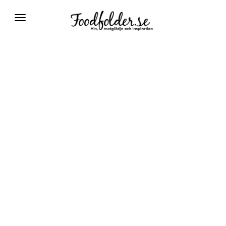
Växla
navigering