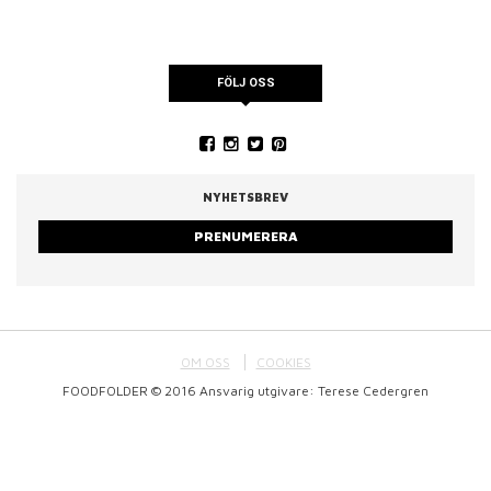
FÖLJ OSS
NYHETSBREV
PRENUMERERA
OM OSS
COOKIES
FOODFOLDER © 2016 Ansvarig utgivare: Terese Cedergren