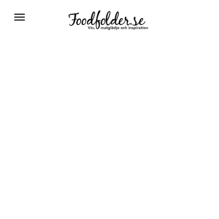
Växla
navigering