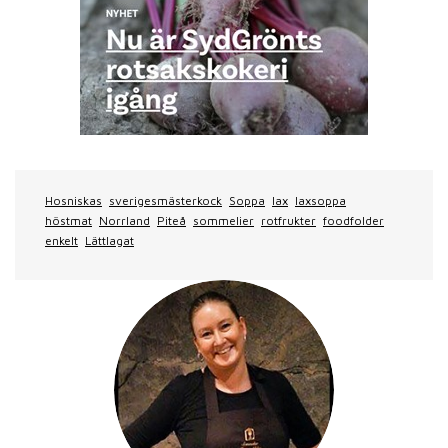
Hosniskas
sverigesmästerkock
Soppa
lax
laxsoppa
höstmat
Norrland
Piteå
sommelier
rotfrukter
foodfolder
enkelt
Lättlagat