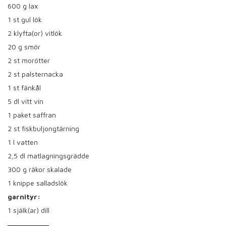
600
g lax
1
st gul lök
2
klyfta(or) vitlök
20
g smör
2
st morötter
2
st palsternacka
1
st fänkål
5
dl vitt vin
1
paket saffran
2
st fiskbuljongtärning
1
l vatten
2,5
dl matlagningsgrädde
300
g räkor skalade
1
knippe salladslök
garnityr:
1
själk(ar) dill