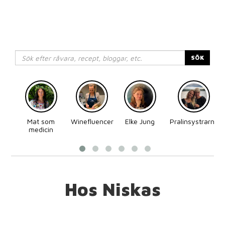
SÖK
Mat som
Winefluencer
Elke Jung
Pralinsystrarna
medicin
Hos Niskas