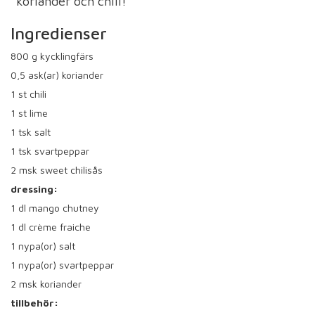
koriander och chili!
Ingredienser
800
g kycklingfärs
0,5
ask(ar) koriander
1
st chili
1
st lime
1
tsk salt
1
tsk svartpeppar
2
msk sweet chilisås
dressing:
1
dl mango chutney
1
dl crème fraiche
1
nypa(or) salt
1
nypa(or) svartpeppar
2
msk koriander
tillbehör: