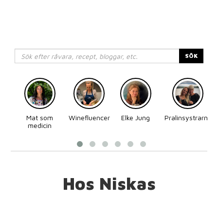
SÖK
Mat som
Winefluencer
Elke Jung
Pralinsystrarna
medicin
Hos Niskas