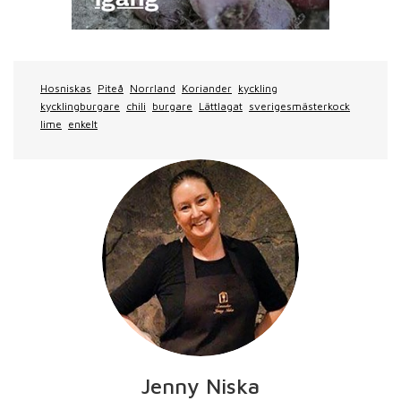
Hosniskas
Piteå
Norrland
Koriander
kyckling
kycklingburgare
chili
burgare
Lättlagat
sverigesmästerkock
lime
enkelt
Jenny Niska