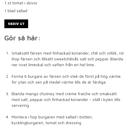
1
st tomat i skivor
1
blad sallad
SKRIV UT
Gör så här:
Smaksätt färsen med finhackad koriander, chili och vitlök, rör
ihop färsen och tillsätt sweetchilisås salt och peppar. Blanda
ner rivet limeskal och saften från en hel lime.
Forma 6 burgare av färsen och stek de först på hög värme
för ytan och sen på medel värme tills de är färdiga
Blanda mango chutney med crème fraiche och smaksätt
med salt, peppar och finhackad koriander - ställ i kylen tills
servering
Montera i hop burgaren med sallad i botten,
kycklingburgaren, tomat och dressing