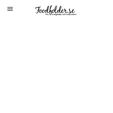
Växla
navigering