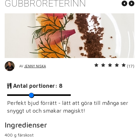
GUBBRÖRETERINN
(17)
AV
JENNY NISKA
Antal portioner:
8
Perfekt bjud förrätt - lätt att göra till många ser
snyggt ut och smakar magiskt!
Ingredienser
400
g färskost