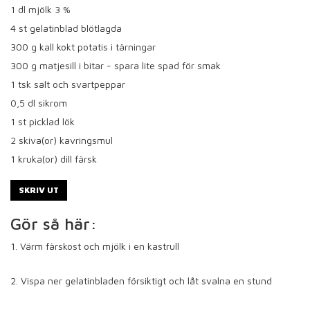
1
dl mjölk 3 %
4
st gelatinblad blötlagda
300
g kall kokt potatis i tärningar
300
g matjesill i bitar - spara lite spad för smak
1
tsk salt och svartpeppar
0,5
dl sikrom
1
st picklad lök
2
skiva(or) kavringsmul
1
kruka(or) dill färsk
SKRIV UT
Gör så här:
1. Värm färskost och mjölk i en kastrull
2. Vispa ner gelatinbladen försiktigt och låt svalna en stund