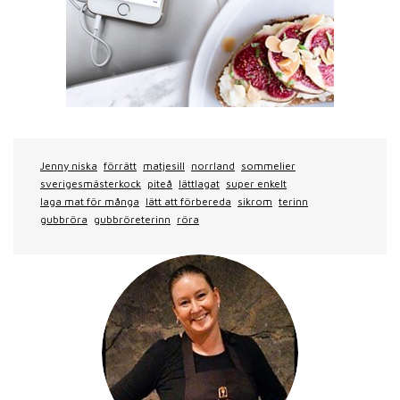
Jenny niska
förrätt
matjesill
norrland
sommelier
sverigesmästerkock
piteå
lättlagat
super enkelt
laga mat för många
lätt att förbereda
sikrom
terinn
gubbröra
gubbröreterinn
röra