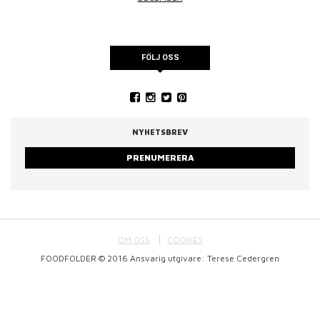
FÖLJ OSS
NYHETSBREV
PRENUMERERA
OM OSS
COOKIES
FOODFOLDER © 2016 Ansvarig utgivare: Terese Cedergren