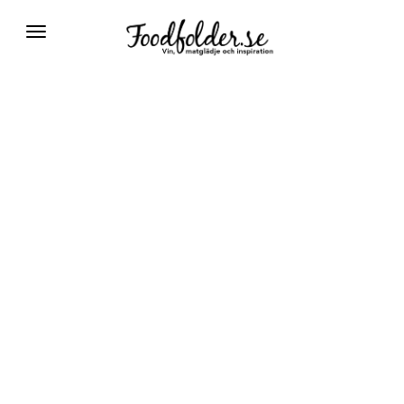
Växla
navigering