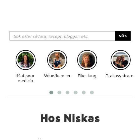
SÖK
Mat som
Winefluencer
Elke Jung
Pralinsystrarna
medicin
Hos Niskas