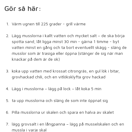
Gör så här:
Värm ugnen till 225 grader - grill värme
Lägg musslorna i kallt vatten och mycket salt – de ska börja
spotta sand, låt ligga minst 30 min - gärna 1 timme - byt
vatten minst en gång och ta bort eventuellt skägg - släng de
musslor som är trasiga eller öppna (stänger de sig när man
knackar på dem är de ok)
koka upp vatten med krossat citrongräs, en gul lök i bitar,
grovhackad chili, och en vitlöksklyfta grov hackad
Lägg i musslorna – lägg på lock – låt koka 5 min
ta upp musslorna och släng de som inte öppnat sig
Pilla musslorna ur skalen och spara en halva av skalet
lägg grovsalt i en långpanna – lägg på musselskalen och en
mussla i varje skal