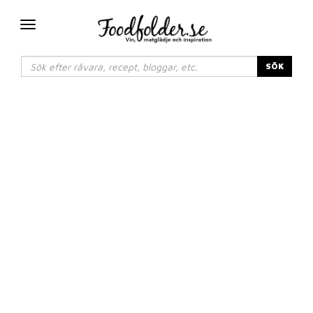
Växla
navigering
SÖK