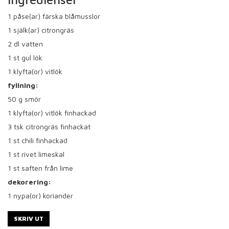
1
påse(ar) färska blåmusslor
1
själk(ar) citrongräs
2
dl vatten
1
st gul lök
1
klyfta(or) vitlök
fyllning:
50
g smör
1
klyfta(or) vitlök finhackad
3
tsk citrongräs finhackat
1
st chili finhackad
1
st rivet limeskal
1
st saften från lime
dekorering:
1
nypa(or) koriander
SKRIV UT