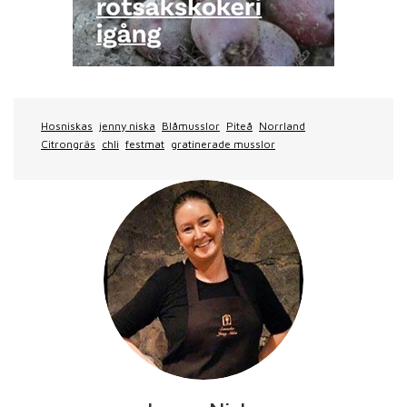
Hosniskas
jenny niska
Blåmusslor
Piteå
Norrland
Citrongräs
chli
festmat
gratinerade musslor